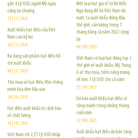
gần 4 tỷ USD, người Mỹ ngày
Một loại hạt giá rẻ từ Bờ Biển
càng ưa chuộng
Ngà đang đổ bộ Việt Nam dù
nước ta xuất khẩu đứng đầu
27 | 11 | 2023
thế giới, sản lượng trong 7
Xuất khẩu hạt điều của Việt
tháng bằng cả năm 2022 cộng
Nam cao kỷ lục
lại
20 | 11 | 2023
08 | 09 | 2023
Đa dạng sản phẩm hạt điều hỗ
Việt Nam có loại hạt đứng top 1
trợ xuất khẩu
thế giới về xuất khẩu, Mỹ, Trung
08 | 11 | 2023
ồ ạt thu mua, tiềm năng mang
về hơn 3 tỷ USD cho cả năm
Thu mua vỏ hạt điều: Khó chứng
31 | 08 | 2023
minh hóa đơn đầu vào
24 | 10 | 2023
Dự báo xuất khẩu hạt điều sẽ
tăng mạnh trong những tháng
Hạt điều xuất khẩu bị cảnh báo
cuối năm
về chất lượng
22 | 08 | 2023
18 | 10 | 2023
Xuất khẩu hạt điều dự báo tăng
Việt Nam chi 2,73 tỷ USD nhập