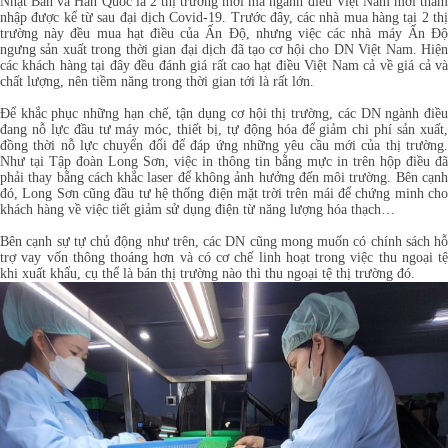
Nhật Bản và Hàn Quốc là 2 thị trường mới mà ngành điều Việt Nam mới thâm
nhập được kể từ sau đại dịch Covid-19. Trước đây, các nhà mua hàng tại 2 thị
trường này đều mua hạt điều của Ấn Độ, nhưng việc các nhà máy Ấn Độ
ngưng sản xuất trong thời gian đại dịch đã tạo cơ hội cho DN Việt Nam. Hiện
các khách hàng tại đây đều đánh giá rất cao hạt điều Việt Nam cả về giá cả và
chất lượng, nên tiềm năng trong thời gian tới là rất lớn.
Để khắc phục những hạn chế, tận dụng cơ hội thị trường, các DN ngành điều
đang nỗ lực đầu tư máy móc, thiết bị, tự động hóa để giảm chi phí sản xuất,
đồng thời nỗ lực chuyển đổi để đáp ứng những yêu cầu mới của thị trường.
Như tại Tập đoàn Long Sơn, việc in thông tin bằng mực in trên hộp điều đã
phải thay bằng cách khắc laser để không ảnh hưởng đến môi trường. Bên cạnh
đó, Long Sơn cũng đầu tư hệ thống điện mặt trời trên mái để chứng minh cho
khách hàng về việc tiết giảm sử dụng điện từ năng lượng hóa thạch…
Bên cạnh sự tự chủ động như trên, các DN cũng mong muốn có chính sách hỗ
trợ vay vốn thông thoáng hơn và có cơ chế linh hoạt trong việc thu ngoại tệ
khi xuất khẩu, cụ thể là bán thị trường nào thì thu ngoại tệ thị trường đó.