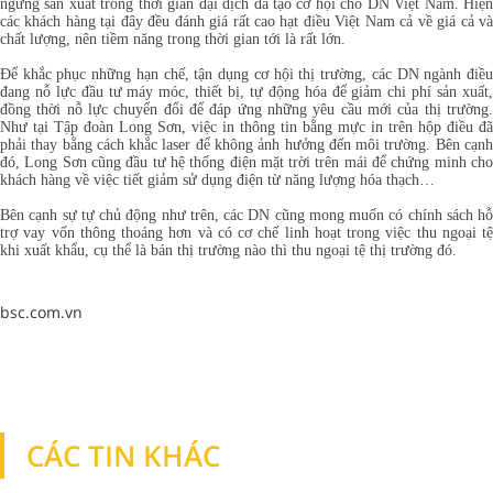
ngưng sản xuất trong thời gian đại dịch đã tạo cơ hội cho DN Việt Nam. Hiện
các khách hàng tại đây đều đánh giá rất cao hạt điều Việt Nam cả về giá cả và
chất lượng, nên tiềm năng trong thời gian tới là rất lớn.
Để khắc phục những hạn chế, tận dụng cơ hội thị trường, các DN ngành điều
đang nỗ lực đầu tư máy móc, thiết bị, tự động hóa để giảm chi phí sản xuất,
đồng thời nỗ lực chuyển đổi để đáp ứng những yêu cầu mới của thị trường.
Như tại Tập đoàn Long Sơn, việc in thông tin bằng mực in trên hộp điều đã
phải thay bằng cách khắc laser để không ảnh hưởng đến môi trường. Bên cạnh
đó, Long Sơn cũng đầu tư hệ thống điện mặt trời trên mái để chứng minh cho
khách hàng về việc tiết giảm sử dụng điện từ năng lượng hóa thạch…
Bên cạnh sự tự chủ động như trên, các DN cũng mong muốn có chính sách hỗ
trợ vay vốn thông thoáng hơn và có cơ chế linh hoạt trong việc thu ngoại tệ
khi xuất khẩu, cụ thể là bán thị trường nào thì thu ngoại tệ thị trường đó.
bsc.com.vn
CÁC TIN KHÁC
TIN KHÁC