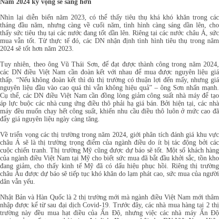
Năm 2024 kỳ vọng sẽ sáng hơn
Nhìn lại diễn biến năm 2023, có thể thấy tiêu thụ khá khó khăn trong các
tháng đầu năm, nhưng càng về cuối năm, tình hình càng sáng dần lên, cho
thấy sức tiêu thụ tại các nước đang tốt dần lên. Riêng tại các nước châu Á, sức
mua vẫn tốt. Từ thực tế đó, các DN nhận định tình hình tiêu thụ trong năm
2024 sẽ tốt hơn năm 2023.
Tuy nhiên, theo ông Vũ Thái Sơn, để đạt được thành công trong năm 2024,
các DN điều Việt Nam cần đoàn kết với nhau để mua được nguyên liệu giá
thấp. “Nếu không đoàn kết thì dù thị trường có thuận lợi đến mấy, nhưng giá
nguyên liệu đầu vào cao quá thì vẫn không hiệu quả” – ông Sơn nhấn mạnh.
Cụ thể, các DN điều Việt Nam cần đồng lòng giảm công suất nhà máy để tạo
áp lực buộc các nhà cung ứng điều thô phải hạ giá bán. Bởi hiện tại, các nhà
máy đều muốn chạy hết công suất, khiến nhu cầu điều thô luôn ở mức cao đã
đẩy giá nguyên liệu ngày càng tăng.
Về triển vọng các thị trường trong năm 2024, giới phân tích đánh giá khu vực
châu Á sẽ là thị trường trọng điểm của ngành điều do ít bị tác động bởi các
cuộc chiến tranh. Thị trường Mỹ cũng được dự báo sẽ tốt. Một số khách hàng
của ngành điều Việt Nam tại Mỹ cho biết sức mua đã bắt đầu khởi sắc, tồn kho
đang giảm, cho thấy kinh tế Mỹ đã có dấu hiệu phục hồi. Riêng thị trường
châu Âu được dự báo sẽ tiếp tục khó khăn do lạm phát cao, sức mua của người
dân vẫn yếu.
Nhật Bản và Hàn Quốc là 2 thị trường mới mà ngành điều Việt Nam mới thâm
nhập được kể từ sau đại dịch Covid-19. Trước đây, các nhà mua hàng tại 2 thị
trường này đều mua hạt điều của Ấn Độ, nhưng việc các nhà máy Ấn Độ