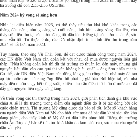
điều nhân loại W320 là 2,6 USD/lbs (0,45kg) trong năm 2022 nhưng năm nay
hạ xuống chỉ còn 2,33-2,35 USD/lbs.
Năm 2024 kỳ vọng sẽ sáng hơn
Nhìn lại diễn biến năm 2023, có thể thấy tiêu thụ khá khó khăn trong các
tháng đầu năm, nhưng càng về cuối năm, tình hình càng sáng dần lên, cho
thấy sức tiêu thụ tại các nước đang tốt dần lên. Riêng tại các nước châu Á, sức
mua vẫn tốt. Từ thực tế đó, các DN nhận định tình hình tiêu thụ trong năm
2024 sẽ tốt hơn năm 2023.
Tuy nhiên, theo ông Vũ Thái Sơn, để đạt được thành công trong năm 2024,
các DN điều Việt Nam cần đoàn kết với nhau để mua được nguyên liệu giá
thấp. “Nếu không đoàn kết thì dù thị trường có thuận lợi đến mấy, nhưng giá
nguyên liệu đầu vào cao quá thì vẫn không hiệu quả” – ông Sơn nhấn mạnh.
Cụ thể, các DN điều Việt Nam cần đồng lòng giảm công suất nhà máy để tạo
áp lực buộc các nhà cung ứng điều thô phải hạ giá bán. Bởi hiện tại, các nhà
máy đều muốn chạy hết công suất, khiến nhu cầu điều thô luôn ở mức cao đã
đẩy giá nguyên liệu ngày càng tăng.
Về triển vọng các thị trường trong năm 2024, giới phân tích đánh giá khu vực
châu Á sẽ là thị trường trọng điểm của ngành điều do ít bị tác động bởi các
cuộc chiến tranh. Thị trường Mỹ cũng được dự báo sẽ tốt. Một số khách hàng
của ngành điều Việt Nam tại Mỹ cho biết sức mua đã bắt đầu khởi sắc, tồn kho
đang giảm, cho thấy kinh tế Mỹ đã có dấu hiệu phục hồi. Riêng thị trường
châu Âu được dự báo sẽ tiếp tục khó khăn do lạm phát cao, sức mua của người
dân vẫn yếu.