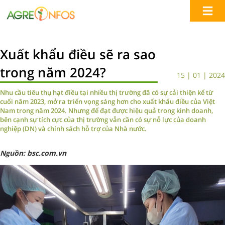
Xuất khẩu điều sẽ ra sao
trong năm 2024?
15 | 01 | 2024
Nhu cầu tiêu thụ hạt điều tại nhiều thị trường đã có sự cải thiện kể từ
cuối năm 2023, mở ra triển vọng sáng hơn cho xuất khẩu điều của Việt
Nam trong năm 2024. Nhưng để đạt được hiệu quả trong kinh doanh,
bên cạnh sự tích cực của thị trường vẫn cần có sự nỗ lực của doanh
nghiệp (DN) và chính sách hỗ trợ của Nhà nước.
Nguồn: bsc.com.vn