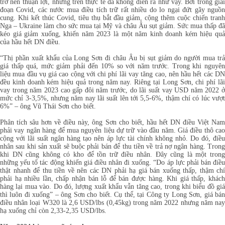
trở nên thuận lợi, nhưng trên thực tế đã không diễn ra như vậy. Bởi trong giai
đoạn Covid, các nước mua điều tích trữ rất nhiều do lo ngại đứt gãy nguồn
cung. Khi kết thúc Covid, tiêu thụ bắt đầu giảm, cộng thêm cuộc chiến tranh
Nga – Ukraine làm cho sức mua tại Mỹ và châu Âu sụt giảm. Sức mua thấp đã
kéo giá giảm xuống, khiến năm 2023 là một năm kinh doanh kém hiệu quả
của hầu hết DN điều.
“Thị phần xuất khẩu của Long Sơn đi châu Âu bị sụt giảm do người mua trả
giá thấp quá, mức giảm phải đến 10% so với năm trước. Trong khi nguyên
liệu mua đầu vụ giá cao cộng với chi phí lãi vay tăng cao, nên hầu hết các DN
đều kinh doanh kém hiệu quả trong năm nay. Riêng tại Long Sơn, chi phí lãi
vay trong năm 2023 cao gấp đôi năm trước, do lãi suất vay USD năm 2022 ở
mức chỉ 3-3,5%, nhưng năm nay lãi suất lên tới 5,5-6%, thậm chí có lúc vượt
6%” – ông Vũ Thái Sơn cho biết.
Phân tích sâu hơn về điều này, ông Sơn cho biết, hầu hết DN điều Việt Nam
phải vay ngân hàng để mua nguyên liệu dự trữ vào đầu năm. Giá điều thô cao
cộng với lãi suất ngân hàng tạo nên áp lực tài chính không nhỏ. Do đó, điều
nhân sau khi sản xuất sẽ buộc phải bán để thu tiền về trả nợ ngân hàng. Trong
khi DN cũng không có kho để tồn trữ điều nhân. Đây cũng là một trong
những yếu tố tác động khiến giá điều nhân đi xuống. “Do áp lực phải bán điều
thật nhanh để thu tiền về nên các DN phải hạ giá bán xuống thấp, thậm chí
phải hạ nhiều lần, chấp nhận bán lỗ để bán được hàng. Khi giá thấp, khách
hàng lại mua vào. Do đó, lượng xuất khẩu vẫn tăng cao, trong khi biểu đồ giá
thì luôn đi xuống” – ông Sơn cho biết. Cụ thể, tại Công ty Long Sơn, giá bán
điều nhân loại W320 là 2,6 USD/lbs (0,45kg) trong năm 2022 nhưng năm nay
hạ xuống chỉ còn 2,33-2,35 USD/lbs.