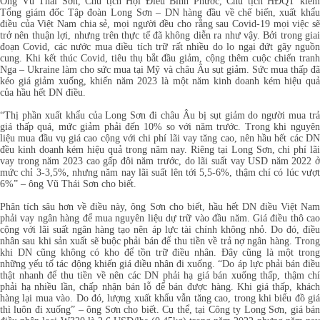
Ông Vũ Thái Sơn, Chủ tịch Hội Điều Bình Phước, Chủ tịch HĐQT kiêm
Tổng giám đốc Tập đoàn Long Sơn – DN hàng đầu về chế biến, xuất khẩu
điều của Việt Nam chia sẻ, mọi người đều cho rằng sau Covid-19 mọi việc sẽ
trở nên thuận lợi, nhưng trên thực tế đã không diễn ra như vậy. Bởi trong giai
đoạn Covid, các nước mua điều tích trữ rất nhiều do lo ngại đứt gãy nguồn
cung. Khi kết thúc Covid, tiêu thụ bắt đầu giảm, cộng thêm cuộc chiến tranh
Nga – Ukraine làm cho sức mua tại Mỹ và châu Âu sụt giảm. Sức mua thấp đã
kéo giá giảm xuống, khiến năm 2023 là một năm kinh doanh kém hiệu quả
của hầu hết DN điều.
“Thị phần xuất khẩu của Long Sơn đi châu Âu bị sụt giảm do người mua trả
giá thấp quá, mức giảm phải đến 10% so với năm trước. Trong khi nguyên
liệu mua đầu vụ giá cao cộng với chi phí lãi vay tăng cao, nên hầu hết các DN
đều kinh doanh kém hiệu quả trong năm nay. Riêng tại Long Sơn, chi phí lãi
vay trong năm 2023 cao gấp đôi năm trước, do lãi suất vay USD năm 2022 ở
mức chỉ 3-3,5%, nhưng năm nay lãi suất lên tới 5,5-6%, thậm chí có lúc vượt
6%” – ông Vũ Thái Sơn cho biết.
Phân tích sâu hơn về điều này, ông Sơn cho biết, hầu hết DN điều Việt Nam
phải vay ngân hàng để mua nguyên liệu dự trữ vào đầu năm. Giá điều thô cao
cộng với lãi suất ngân hàng tạo nên áp lực tài chính không nhỏ. Do đó, điều
nhân sau khi sản xuất sẽ buộc phải bán để thu tiền về trả nợ ngân hàng. Trong
khi DN cũng không có kho để tồn trữ điều nhân. Đây cũng là một trong
những yếu tố tác động khiến giá điều nhân đi xuống. “Do áp lực phải bán điều
thật nhanh để thu tiền về nên các DN phải hạ giá bán xuống thấp, thậm chí
phải hạ nhiều lần, chấp nhận bán lỗ để bán được hàng. Khi giá thấp, khách
hàng lại mua vào. Do đó, lượng xuất khẩu vẫn tăng cao, trong khi biểu đồ giá
thì luôn đi xuống” – ông Sơn cho biết. Cụ thể, tại Công ty Long Sơn, giá bán