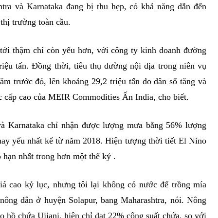
htra và Karnataka đang bị thu hẹp, có khả năng dẫn đến
hị trường toàn cầu.
tới thậm chí còn yếu hơn, với công ty kinh doanh đường
iệu tấn. Đồng thời, tiêu thụ đường nội địa trong niên vụ
ăm trước đó, lên khoảng 29,2 triệu tấn do dân số tăng và
ốc cấp cao của MEIR Commodities Ấn India, cho biết.
và Karnataka chỉ nhận được lượng mưa bằng 56% lượng
 yếu nhất kể từ năm 2018. Hiện tượng thời tiết El Nino
 hạn nhất trong hơn một thế kỷ .
 cao kỷ lục, nhưng tôi lại không có nước để trồng mía
 nông dân ở huyện Solapur, bang Maharashtra, nói. Nông
o hồ chứa Ujjani, hiện chỉ đạt 22% công suất chứa, so với