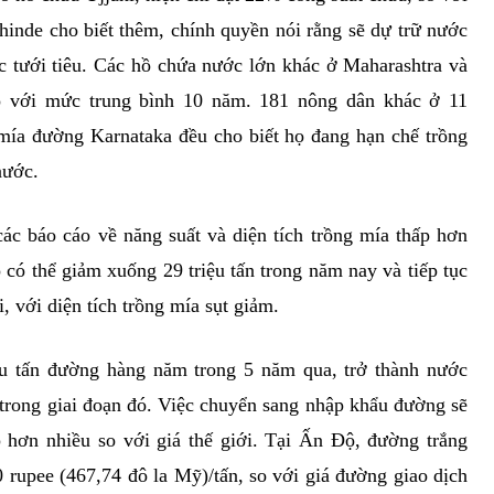
inde cho biết thêm, chính quyền nói rằng sẽ dự trữ nước
c tưới tiêu. Các hồ chứa nước lớn khác ở Maharashtra và
o với mức trung bình 10 năm. 181 nông dân khác ở 11
mía đường Karnataka đều cho biết họ đang hạn chế trồng
nước.
các báo cáo về năng suất và diện tích trồng mía thấp hơn
có thể giảm xuống 29 triệu tấn trong năm nay và tiếp tục
, với diện tích trồng mía sụt giảm.
ệu tấn đường hàng năm trong 5 năm qua, trở thành nước
 trong giai đoạn đó. Việc chuyển sang nhập khẩu đường sẽ
 hơn nhiều so với giá thế giới. Tại Ấn Độ, đường trắng
 rupee (467,74 đô la Mỹ)/tấn, so với giá đường giao dịch