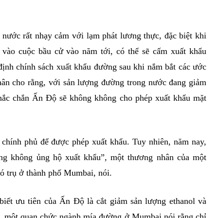
 nước rất nhạy cảm với lạm phát lương thực, đặc biệt khi
vào cuộc bầu cử vào năm tới, có thể sẽ cấm xuất khẩu
định chính sách xuất khẩu đường sau khi nắm bắt các ước
hân cho rằng, với sản lượng đường trong nước đang giảm
chắc chắn Ấn Độ sẽ không không cho phép xuất khẩu mặt
chính phủ để được phép xuất khẩu. Tuy nhiên, năm nay,
ũng không ủng hộ xuất khẩu”, một thương nhân của một
ó trụ ở thành phố Mumbai, nói.
ết ưu tiên của Ấn Độ là cắt giảm sản lượng ethanol và
, một quan chức ngành mía đường ở Mumbai nói rằng chỉ