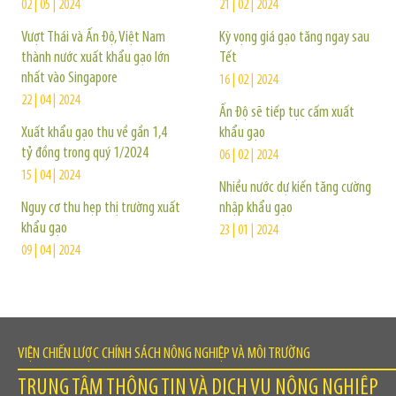
02 | 05 | 2024
21 | 02 | 2024
Vượt Thái và Ấn Độ, Việt Nam
Kỳ vọng giá gạo tăng ngay sau
thành nước xuất khẩu gạo lớn
Tết
nhất vào Singapore
16 | 02 | 2024
22 | 04 | 2024
Ấn Độ sẽ tiếp tục cấm xuất
Xuất khẩu gạo thu về gần 1,4
khẩu gạo
tỷ đồng trong quý 1/2024
06 | 02 | 2024
15 | 04 | 2024
Nhiều nước dự kiến tăng cường
Nguy cơ thu hẹp thị trường xuất
nhập khẩu gạo
khẩu gạo
23 | 01 | 2024
09 | 04 | 2024
VIỆN CHIẾN LƯỢC CHÍNH SÁCH NÔNG NGHIỆP VÀ MÔI TRƯỜNG
TRUNG TÂM THÔNG TIN VÀ DỊCH VỤ NÔNG NGHIỆP