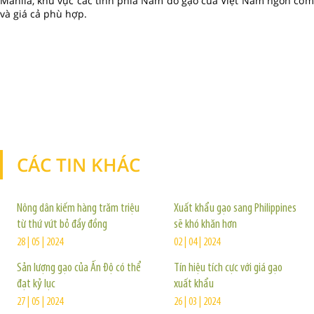
Manila, khu vực các tỉnh phía Nam do gạo của Việt Nam ngon cơm
và giá cả phù hợp.
CÁC TIN KHÁC
TIN KHÁC
Nông dân kiếm hàng trăm triệu
Xuất khẩu gạo sang Philippines
từ thứ vứt bỏ đầy đồng
sẽ khó khăn hơn
28 | 05 | 2024
02 | 04 | 2024
Sản lượng gạo của Ấn Độ có thể
Tín hiệu tích cực với giá gạo
đạt kỷ lục
xuất khẩu
27 | 05 | 2024
26 | 03 | 2024