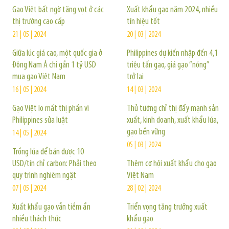
Gạo Việt bất ngờ tăng vọt ở các
Xuất khẩu gạo năm 2024, nhiều
thị trường cao cấp
tín hiệu tốt
21 | 05 | 2024
20 | 03 | 2024
Giữa lúc giá cao, một quốc gia ở
Philippines dự kiến nhập đến 4,1
Đông Nam Á chi gần 1 tỷ USD
triệu tấn gạo, giá gạo “nóng”
mua gạo Việt Nam
trở lại
16 | 05 | 2024
14 | 03 | 2024
Gạo Việt lo mất thị phần vì
Thủ tướng chỉ thị đẩy mạnh sản
Philippines sửa luật
xuất, kinh doanh, xuất khẩu lúa,
gạo bền vững
14 | 05 | 2024
05 | 03 | 2024
Trồng lúa để bán được 10
USD/tín chỉ carbon: Phải theo
Thêm cơ hội xuất khẩu cho gạo
quy trình nghiêm ngặt
Việt Nam
07 | 05 | 2024
28 | 02 | 2024
Xuất khẩu gạo vẫn tiềm ẩn
Triển vọng tăng trưởng xuất
nhiều thách thức
khẩu gạo