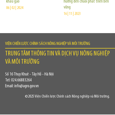
khẩu gạo
hướng đến chuỗi phát triển bền
vững
06 | 02 | 2024
16 | 11 | 2023
VIỆN CHIẾN LƯỢC CHÍNH SÁCH NÔNG NGHIỆP VÀ MÔI TRƯỜNG
TRUNG TÂM THÔNG TIN VÀ DỊCH VỤ NÔNG NGHIỆP
VÀ MÔI TRƯỜNG
Số 16 Thụy Khuê - Tây Hồ - Hà Nội
Tel: 024.66883264
Email: info@agro.gov.vn
©2025 Viện Chiến lược Chính sách Nông nghiệp và Môi trường.