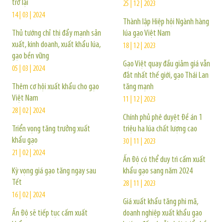
trở lại
25 | 12 | 2023
14 | 03 | 2024
Thành lập Hiệp hội Ngành hàng
Thủ tướng chỉ thị đẩy mạnh sản
lúa gạo Việt Nam
xuất, kinh doanh, xuất khẩu lúa,
18 | 12 | 2023
gạo bền vững
Gạo Việt quay đầu giảm giá vẫn
05 | 03 | 2024
đắt nhất thế giới, gạo Thái Lan
Thêm cơ hội xuất khẩu cho gạo
tăng mạnh
Việt Nam
11 | 12 | 2023
28 | 02 | 2024
Chính phủ phê duyệt Đề án 1
Triển vọng tăng trưởng xuất
triệu ha lúa chất lượng cao
khẩu gạo
30 | 11 | 2023
21 | 02 | 2024
Ấn Độ có thể duy trì cấm xuất
Kỳ vọng giá gạo tăng ngay sau
khẩu gạo sang năm 2024
Tết
28 | 11 | 2023
16 | 02 | 2024
Giá xuất khẩu tăng phi mã,
Ấn Độ sẽ tiếp tục cấm xuất
doanh nghiệp xuất khẩu gạo