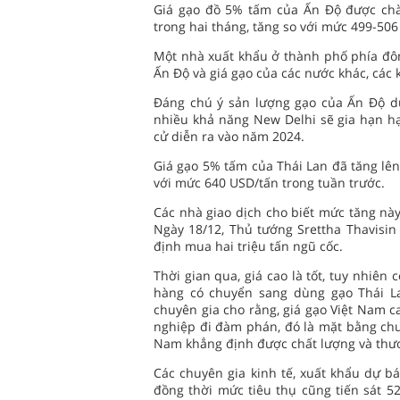
Giá gạo đồ 5% tấm của Ấn Độ được chà
trong hai tháng, tăng so với mức 499-506
Một nhà xuất khẩu ở thành phố phía đôn
Ấn Độ và giá gạo của các nước khác, các
Đáng chú ý sản lượng gạo của Ấn Độ dự
nhiều khả năng New Delhi sẽ gia hạn hạ
cử diễn ra vào năm 2024.
Giá gạo 5% tấm của Thái Lan đã tăng lên
với mức 640 USD/tấn trong tuần trước.
Các nhà giao dịch cho biết mức tăng này
Ngày 18/12, Thủ tướng Srettha Thavisin
định mua hai triệu tấn ngũ cốc.
Thời gian qua, giá cao là tốt, tuy nhiên 
hàng có chuyển sang dùng gạo Thái La
chuyên gia cho rằng, giá gạo Việt Nam c
nghiệp đi đàm phán, đó là mặt bằng chu
Nam khẳng định được chất lượng và thư
Các chuyên gia kinh tế, xuất khẩu dự bá
đồng thời mức tiêu thụ cũng tiến sát 52