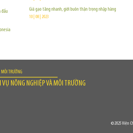
Giá gạo tăng nhanh, giới buôn thận trọng nhập hàng
n đầu
10 | 08 | 2023
onesia
À MÔI TRƯỜNG
H VỤ NÔNG NGHIỆP VÀ MÔI TRƯỜNG
©2025 Viện Ch