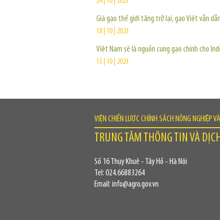
24 | 10 | 2023
Giá gạo thế giới tăng trở lại, gạo Việt vẫn dẫ
18 | 10 | 2023
Việt Nam sẽ là nguồn cung gạo chính cho Ind
13 | 10 | 2023
VIỆN CHIẾN LƯỢC CHÍNH SÁCH NÔNG NGHIỆP V
TRUNG TÂM THÔNG TIN VÀ DỊC
Số 16 Thụy Khuê - Tây Hồ - Hà Nội
Tel: 024.66883264
Email: info@agro.gov.vn