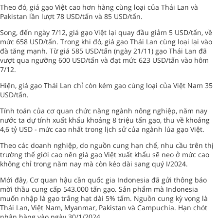
Theo đó, giá gạo Việt cao hơn hàng cùng loại của Thái Lan và
Pakistan lần lượt 78 USD/tấn và 85 USD/tấn.
Song, đến ngày 7/12, giá gạo Việt lại quay đầu giảm 5 USD/tấn, về
mức 658 USD/tấn. Trong khi đó, giá gạo Thái Lan cùng loại lại vào
đà tăng mạnh. Từ giá 585 USD/tấn (ngày 21/11) gạo Thái Lan đã
vượt qua ngưỡng 600 USD/tấn và đạt mức 623 USD/tấn vào hôm
7/12.
Hiện, giá gạo Thái Lan chỉ còn kém gạo cùng loại của Việt Nam 35
USD/tấn.
Tính toán của cơ quan chức năng ngành nông nghiệp, năm nay
nước ta dự tính xuất khẩu khoảng 8 triệu tấn gạo, thu về khoảng
4,6 tỷ USD - mức cao nhất trong lịch sử của ngành lúa gạo Việt.
Theo các doanh nghiệp, do nguồn cung hạn chế, nhu cầu trên thị
trường thế giới cao nên giá gạo Việt xuất khẩu sẽ neo ở mức cao
không chỉ trong năm nay mà còn kéo dài sang quý I/2024.
Mới đây, Cơ quan hậu cần quốc gia Indonesia đã gửi thông báo
mời thầu cung cấp 543.000 tấn gạo. Sản phẩm mà Indonesia
muốn nhập là gạo trắng hạt dài 5% tấm. Nguồn cung kỳ vọng là
Thái Lan, Việt Nam, Myanmar, Pakistan và Campuchia. Hạn chót
nhận hàng vào ngày 30/1/2024.