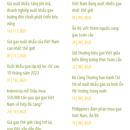
Giá xuất khẩu tăng phi mã,
Việt Nam đang xuất nhiều gạo
doanh nghiệp xuất khẩu gạo
nhất thế giới
hướng đến chuỗi phát triển bền
05 | 09 | 2023
vững
Ấn Độ siết thêm nguồn cung
16 | 11 | 2023
gạo toàn cầu
Giá gạo xuất khẩu của Việt Nam
29 | 08 | 2023
cao nhất thế giới
Giữ thương hiệu gạo Việt giữa
07 | 11 | 2023
biến động lương thực toàn cầu
Xuất khẩu gạo lập kỷ lục chỉ sau
22 | 08 | 2023
10 tháng năm 2023
Bộ Công Thương ban hành Chỉ
31 | 10 | 2023
thị về xuất khẩu gạo và bình ổn
Indonesia mở thầu mua
thị trường trong nước
550.000 tấn gạo, giá gạo Việt
16 | 08 | 2023
Nam sẽ tiếp đà tăng?
Philippines đàm phán mua gạo
24 | 10 | 2023
Việt Nam, Ấn Độ
Giá gạo thế giới tăng trở lại,
15 | 08 | 2023
gạo Việt vẫn dẫn đầu