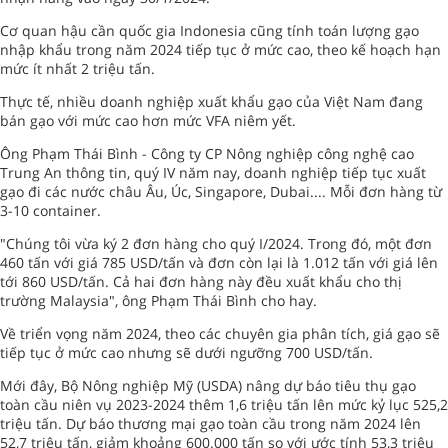
Cơ quan hậu cần quốc gia Indonesia cũng tính toán lượng gạo
nhập khẩu trong năm 2024 tiếp tục ở mức cao, theo kế hoạch hạn
mức ít nhất 2 triệu tấn.
Thực tế, nhiều doanh nghiệp xuất khẩu gạo của Việt Nam đang
bán gạo với mức cao hơn mức VFA niêm yết.
Ông Phạm Thái Bình - Công ty CP Nông nghiệp công nghệ cao
Trung An thông tin, quý IV năm nay, doanh nghiệp tiếp tục xuất
gạo đi các nước châu Âu, Úc, Singapore, Dubai.... Mỗi đơn hàng từ
3-10 container.
"Chúng tôi vừa ký 2 đơn hàng cho quý I/2024. Trong đó, một đơn
460 tấn với giá 785 USD/tấn và đơn còn lại là 1.012 tấn với giá lên
tới 860 USD/tấn. Cả hai đơn hàng này đều xuất khẩu cho thị
trường Malaysia", ông Phạm Thái Bình cho hay.
Về triển vọng năm 2024, theo các chuyên gia phân tích, giá gạo sẽ
tiếp tục ở mức cao nhưng sẽ dưới ngưỡng 700 USD/tấn.
Mới đây, Bộ Nông nghiệp Mỹ (USDA) nâng dự báo tiêu thụ gạo
toàn cầu niên vụ 2023-2024 thêm 1,6 triệu tấn lên mức kỷ lục 525,2
triệu tấn. Dự báo thương mại gạo toàn cầu trong năm 2024 lên
52,7 triệu tấn, giảm khoảng 600.000 tấn so với ước tính 53,3 triệu