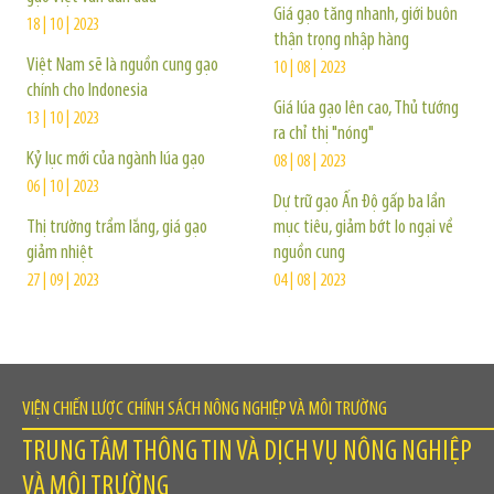
Giá gạo tăng nhanh, giới buôn
18 | 10 | 2023
thận trọng nhập hàng
Việt Nam sẽ là nguồn cung gạo
10 | 08 | 2023
chính cho Indonesia
Giá lúa gạo lên cao, Thủ tướng
13 | 10 | 2023
ra chỉ thị "nóng"
Kỷ lục mới của ngành lúa gạo
08 | 08 | 2023
06 | 10 | 2023
Dự trữ gạo Ấn Độ gấp ba lần
Thị trường trầm lắng, giá gạo
mục tiêu, giảm bớt lo ngại về
giảm nhiệt
nguồn cung
27 | 09 | 2023
04 | 08 | 2023
VIỆN CHIẾN LƯỢC CHÍNH SÁCH NÔNG NGHIỆP VÀ MÔI TRƯỜNG
TRUNG TÂM THÔNG TIN VÀ DỊCH VỤ NÔNG NGHIỆP
VÀ MÔI TRƯỜNG