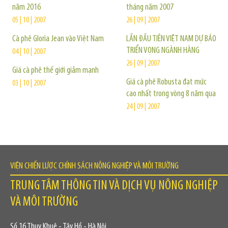
năm 2016
tháng năm 2007
05 | 10 | 2007
26 | 09 | 2007
Cà phê Gloria Jean vào Việt Nam
LẦN ĐẦU TIÊN VIỆT NAM DỰ BÁO
TRIỂN VỌNG NGÀNH HÀNG
04 | 10 | 2007
26 | 09 | 2007
Giá cà phê thế giới giảm mạnh
Giá cà phê Robusta đạt mức
03 | 10 | 2007
cao nhất trong vòng 8 năm qua
24 | 09 | 2007
VIỆN CHIẾN LƯỢC CHÍNH SÁCH NÔNG NGHIỆP VÀ MÔI TRƯỜNG
TRUNG TÂM THÔNG TIN VÀ DỊCH VỤ NÔNG NGHIỆP
VÀ MÔI TRƯỜNG
Số 16 Thụy Khuê - Tây Hồ - Hà Nội