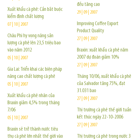
đều tăng cao
Xuất khẩu cà phê: Cần bắt buộc
29 | 09 | 2007
kiểm định chất lượng
Improving Coffee Export
07 | 10 | 2007
Product Quality
Châu Phi hy vọng nâng sản
27 | 09 | 2007
lượng cà phê lên 23,5 triệu bao
vào năm 2012
Braxin: xuất khẩu cà phê năm
2007 dự đoán giảm 10%
05 | 10 | 2007
27 | 09 | 2007
Gia Lai: Triển khai các biện pháp
nâng cao chất lượng cà phê
Tháng 10/06, xuất khẩu cà phê
của Salvador tăng 75%, đạt
05 | 10 | 2007
31.031 bao
Xuất khẩu cà phê nhân của
27 | 09 | 2007
Braxin giảm 4,5% trong tháng
7/06
Thị trường cà phê thế giới tuần
kết thúc ngày 22-10-2006
05 | 10 | 2007
27 | 09 | 2007
Braxin sẽ trở thành nước tiêu
thụ cà phê lớn nhất thế giới vào
Thị trường cà phê trong nước 3