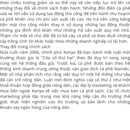
theo chiều hướng giảm và xu thế này sẽ còn tiếp tục trừ khi có
những thay đổi về chính sách hiện hành. Những đồn điền cà phê
vừa và lớn vẫn sử dụng lao động thủ công để tiến hành thu hoạch
cà phê khiến cho chi phí sản xuất rất cao. Họ trả tiền công bằng
tiền mặt cho công nhân thay vì sử dụng những lao động thuộc
những gia đình khó khăn như những hộ sản xuất quy mô nhỏ.
Thậm chí một số chủ đất đã từ bỏ cây cà phê và theo đuổi những
cây trồng sinh lời khác hoặc theo những doanh nghiệp có lãi hơn.
Thay đổi trong chính sách
Nửa cuối năm 2006, chính phủ Kenya đã ban bành một luật mới
thường được gọi là "Cửa sổ thứ hai" theo đó duy trì song song
cùng với hệ thống đấu giá. Trước kia, cà phê được bán theo hệ
thống kinh doanh trung ương thuộc sàn giao dịch cà phê Nairobi.
Một số nhà phân tích cho rằng việc duy trì một hệ thống như vậy
đã cản trở nông dân. Luật mới định nghĩa cửa sổ thứ 2 như một
thoả thuận hợp đồng giữa nông dân, các đại lý marketing và khách
mua bên ngoài Kenya về việc mua bán cà phê sạch. Các tổ chức
marketing phải tập trung mọi khả năng tiếp cận thị trường thế
giới, thực hiện nghiên cứu thị trường và bảo lãnh cho những
khoản vay ngân hàng của nông dân.