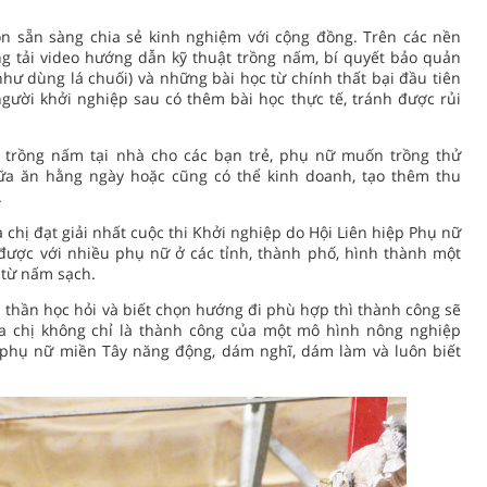
òn sẵn sàng chia sẻ kinh nghiệm với cộng đồng. Trên các nền
g tải video hướng dẫn kỹ thuật trồng nấm, bí quyết bảo quản
ư dùng lá chuối) và những bài học từ chính thất bại đầu tiên
ười khởi nghiệp sau có thêm bài học thực tế, tránh được rủi
 trồng nấm tại nhà cho các bạn trẻ, phụ nữ muốn trồng thử
a ăn hằng ngày hoặc cũng có thể kinh doanh, tạo thêm thu
.
hị đạt giải nhất cuộc thi Khởi nghiệp do Hội Liên hiệp Phụ nữ
i được với nhiều phụ nữ ở các tỉnh, thành phố, hình thành một
 từ nấm sạch.
h thần học hỏi và biết chọn hướng đi phù hợp thì thành công sẽ
a chị không chỉ là thành công của một mô hình nông nghiệp
 phụ nữ miền Tây năng động, dám nghĩ, dám làm và luôn biết