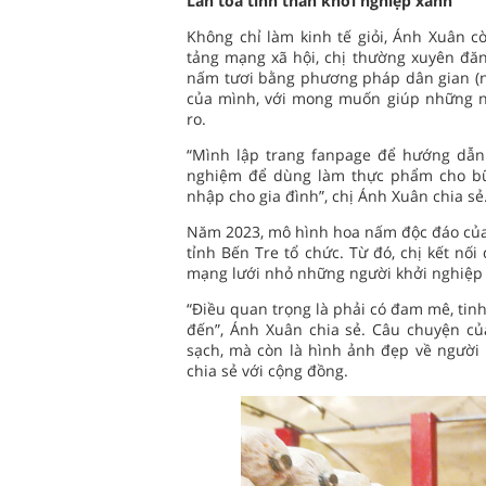
Lan tỏa tinh thần khởi nghiệp xanh
Không chỉ làm kinh tế giỏi, Ánh Xuân c
tảng mạng xã hội, chị thường xuyên đăn
nấm tươi bằng phương pháp dân gian (nh
của mình, với mong muốn giúp những ng
ro.
“Mình lập trang fanpage để hướng dẫn
nghiệm để dùng làm thực phẩm cho bữ
nhập cho gia đình”, chị Ánh Xuân chia sẻ
Năm 2023, mô hình hoa nấm độc đáo của c
tỉnh Bến Tre tổ chức. Từ đó, chị kết nố
mạng lưới nhỏ những người khởi nghiệp
“Điều quan trọng là phải có đam mê, tin
đến”, Ánh Xuân chia sẻ. Câu chuyện củ
sạch, mà còn là hình ảnh đẹp về người
chia sẻ với cộng đồng.