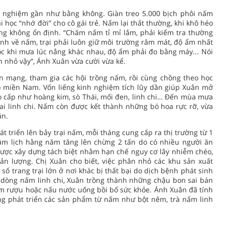
h nghiệm gần như bằng không. Giàn treo 5.000 bịch phôi nấm
i học “nhớ đời” cho cô gái trẻ. Nấm lại thất thường, khi khô héo
ờng không ổn định. “Chăm nấm tỉ mỉ lắm, phải kiểm tra thường
ệnh về nấm, trại phải luôn giữ môi trường râm mát, độ ẩm nhất
óc khi mưa lúc nắng khác nhau, độ ẩm phải đo bằng máy... Nói
nhỏ vậy”, Ánh Xuân vừa cười vừa kể.
n mạng, tham gia các hội trồng nấm, rồi cùng chồng theo học
p miền Nam. Vốn liếng kinh nghiệm tích lũy dần giúp Xuân mở
o cấp như hoàng kim, sò Thái, mối đen, linh chi… Đến mùa mưa
ai linh chi. Nấm còn được kết thành những bó hoa rực rỡ, vừa
ăn.
t triển lên bảy trại nấm, mỗi tháng cung cấp ra thị trường từ 1
y âm lịch hằng năm tăng lên chừng 2 tấn do có nhiều người ăn
, được xây dựng tách biệt nhằm hạn chế nguy cơ lây nhiễm chéo,
ản lượng. Chị Xuân cho biết, việc phân nhỏ các khu sản xuất
số trang trại lớn ở nơi khác bị thất bại do dịch bệnh phát sinh
ới dòng nấm linh chi, Xuân trồng thành những chậu bon sai bán
âm rượu hoặc nấu nước uống bồi bổ sức khỏe. Ánh Xuân đã tính
g phát triển các sản phẩm từ nấm như bột nêm, trà nấm linh