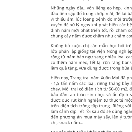
Những ngày đầu, vốn liếng eo hẹp, kin
đầu tiên sập đổ trong chớp mắt, để lại bà
vì thiếu ẩm, lúc loang bệnh do môi trư
xuyên để xử lý ngay khi phát hiện các b
định nấm mới phát triển tốt, rồi chăm s
chung cây nấm được chăm như chăm con 
Không bỏ cuộc, chị cần mẫn học hỏi trê
lớp phân lập giống tại Viện Nông nghiệ
rộng từ nấm bào ngư sang nhiều loại ca
có thêm nấm mèo, Tết lại rộn ràng bons
làm quà tặng, vừa dùng được trong bữa 
Hiện nay, Trang trại nấm Xuân Mai đã phá
- 1,5 tấn nấm các loại, riêng tháng bả
chay. Mỗi trại có diện tích từ 50-60 m2
bảo đảm an toàn sinh học và ổn định s
được đúc rút kinh nghiệm từ thực tế một 
trên diện tích trồng tập trung. Riêng v
làm cảnh dịp Tết rồi sau đó sẽ dùng ng
đến phương án mua máy sấy, lên ý tưởn
chi, snack nấm...