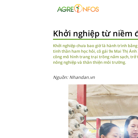
Khởi nghiệp từ niềm
Khởi nghiệp chưa bao giờ là hành trình bằn
tinh thần ham học hỏi, cô gái 9x Mai Thị Án
công mô hình trang trại trồng nấm sạch, tr
nông nghiệp và thân thiện môi trường.
Nguồn: Nhandan.vn