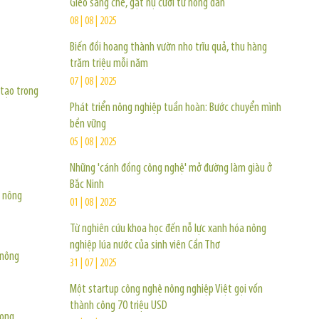
Gieo sáng chế, gặt nụ cười từ nông dân
08 | 08 | 2025
Biến đồi hoang thành vườn nho trĩu quả, thu hàng
trăm triệu mỗi năm
07 | 08 | 2025
 tạo trong
Phát triển nông nghiệp tuần hoàn: Bước chuyển mình
bền vững
05 | 08 | 2025
Những 'cánh đồng công nghệ' mở đường làm giàu ở
Bắc Ninh
h nông
01 | 08 | 2025
Từ nghiên cứu khoa học đến nỗ lực xanh hóa nông
nghiệp lúa nước của sinh viên Cần Thơ
ừ nông
31 | 07 | 2025
Một startup công nghệ nông nghiệp Việt gọi vốn
thành công 70 triệu USD
vọng