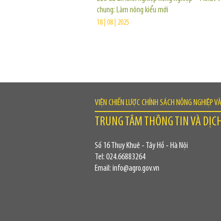
chung: Làm nông kiểu mới
18 | 08 | 2025
VIỆN CHIẾN LƯỢC CHÍNH SÁCH NÔNG NGHIỆP V
TRUNG TÂM THÔNG TIN VÀ DỊC
Số 16 Thụy Khuê - Tây Hồ - Hà Nội
Tel: 024.66883264
Email: info@agro.gov.vn