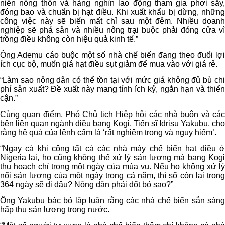
niên nông thôn và hàng nghìn lao động tham gia phơi sấy,
đóng bao và chuẩn bị hạt điều. Khi xuất khẩu bị dừng, những
công việc này sẽ biến mất chỉ sau một đêm. Nhiều doanh
nghiệp sẽ phá sản và nhiều nông trại buộc phải đóng cửa vì
trồng điều không còn hiệu quả kinh tế.”
Ông Ademu cáo buộc một số nhà chế biến đang theo đuổi lợi
ích cục bộ, muốn giá hạt điều sụt giảm để mua vào với giá rẻ.
“Làm sao nông dân có thể tồn tại với mức giá không đủ bù chi
phí sản xuất? Đề xuất này mang tính ích kỷ, ngắn hạn và thiển
cận.”
Cùng quan điểm, Phó Chủ tịch Hiệp hội các nhà buôn và các
bên liên quan ngành điều bang Kogi, Tiến sĩ Idrisu Yakubu, cho
rằng hệ quả của lệnh cấm là ‘rất nghiêm trọng và nguy hiểm’.
“Ngay cả khi cộng tất cả các nhà máy chế biến hạt điều ở
Nigeria lại, họ cũng không thể xử lý sản lượng mà bang Kogi
thu hoạch chỉ trong một ngày của mùa vụ. Nếu họ không xử lý
nổi sản lượng của một ngày trong cả năm, thì số còn lại trong
364 ngày sẽ đi đâu? Nông dân phải đốt bỏ sao?”
Ông Yakubu bác bỏ lập luận rằng các nhà chế biến sẵn sàng
hấp thụ sản lượng trong nước.