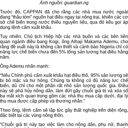
Ảnh nguồn: guardian.ng
Trước đó, CAPPAN đã cho rằng các nhà mua nước ngoài
đang “thâu tóm” nguồn hạt điều ngay tại nông trại, khiến các cơ
sở chế biến trong nước thiếu nguyên liệu, qua đó kêu gọi áp
dụng lệnh cấm xuất khẩu.
Tuy nhiên, Chủ tịch Hiệp hội các nhà buôn và các bên liên
quan ngành điều bang Kogi, ông Alhaji Makama Ademu, cho
rằng đề xuất này là không cần thiết và cảnh báo Nigeria chỉ có
năng lực chế biến chưa đến 5% tổng sản lượng hạt điều hằng
năm.
Ông Ademu nhấn mạnh:
“Nếu Chính phủ cấm xuất khẩu hạt điều thô, 95% sản lượng sẽ
bị bỏ mặc và hư hỏng. Chúng ta không có đủ năng lực chế
biến, dù chỉ cho một phần rất nhỏ sản lượng quốc gia. Điều
này sẽ phá hủy nông dân, làm đứt gãy chuỗi giá trị và xóa sổ
ba mắt xích quan trọng gồm các nhà thu mua cấp dưới, đại lý
thu mua được cấp phép và thương nhân.”
Theo ông, lệnh cấm sẽ lập tức gây thất nghiệp trên diện rộng,
đặc biệt tại các vùng nông thôn.
“Chuỗi giá trị này tạo việc làm cho nông dân, phụ nữ, thanh