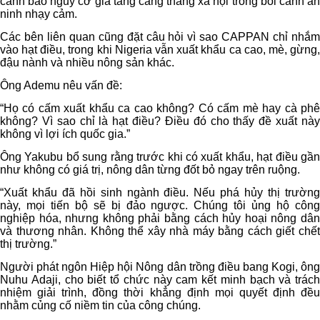
cảnh báo nguy cơ gia tăng căng thẳng xã hội trong bối cảnh an
ninh nhạy cảm.
Các bên liên quan cũng đặt câu hỏi vì sao CAPPAN chỉ nhắm
vào hạt điều, trong khi Nigeria vẫn xuất khẩu ca cao, mè, gừng,
đậu nành và nhiều nông sản khác.
Ông Ademu nêu vấn đề:
“Họ có cấm xuất khẩu ca cao không? Có cấm mè hay cà phê
không? Vì sao chỉ là hạt điều? Điều đó cho thấy đề xuất này
không vì lợi ích quốc gia.”
Ông Yakubu bổ sung rằng trước khi có xuất khẩu, hạt điều gần
như không có giá trị, nông dân từng đốt bỏ ngay trên ruộng.
“Xuất khẩu đã hồi sinh ngành điều. Nếu phá hủy thị trường
này, mọi tiến bộ sẽ bị đảo ngược. Chúng tôi ủng hộ công
nghiệp hóa, nhưng không phải bằng cách hủy hoại nông dân
và thương nhân. Không thể xây nhà máy bằng cách giết chết
thị trường.”
Người phát ngôn Hiệp hội Nông dân trồng điều bang Kogi, ông
Nuhu Adaji, cho biết tổ chức này cam kết minh bạch và trách
nhiệm giải trình, đồng thời khẳng định mọi quyết định đều
nhằm củng cố niềm tin của công chúng.