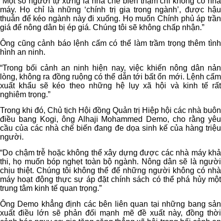
“Một số người tự xưng là nhà chế biến thậm chí không có nhà
máy. Họ chỉ là những ‘chính trị gia trong ngành’, được hậu
thuẫn để kéo ngành này đi xuống. Họ muốn Chính phủ áp trần
giá để nông dân bị ép giá. Chúng tôi sẽ không chấp nhận.”
Ông cũng cảnh báo lệnh cấm có thể làm trầm trọng thêm tình
hình an ninh.
“Trong bối cảnh an ninh hiện nay, việc khiến nông dân nản
lòng, không ra đồng ruộng có thể dẫn tới bất ổn mới. Lệnh cấm
xuất khẩu sẽ kéo theo những hệ lụy xã hội và kinh tế rất
nghiêm trọng.”
Trong khi đó, Chủ tịch Hội đồng Quản trị Hiệp hội các nhà buôn
điều bang Kogi, ông Alhaji Mohammed Demo, cho rằng yêu
cầu của các nhà chế biến đang đe dọa sinh kế của hàng triệu
người.
“Do chậm trễ hoặc không thể xây dựng được các nhà máy khả
thi, họ muốn bóp nghẹt toàn bộ ngành. Nông dân sẽ là người
chịu thiệt. Chúng tôi không thể để những người không có nhà
máy hoạt động thực sự áp đặt chính sách có thể phá hủy một
trung tâm kinh tế quan trọng.”
Ông Demo khẳng định các bên liên quan tại những bang sản
xuất điều lớn sẽ phản đối mạnh mẽ đề xuất này, đồng thời