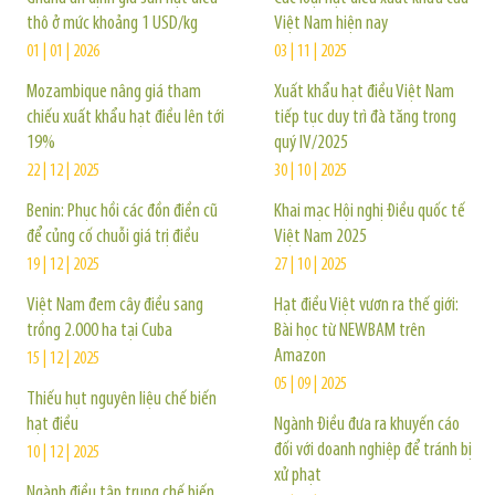
thô ở mức khoảng 1 USD/kg
Việt Nam hiện nay
01 | 01 | 2026
03 | 11 | 2025
Mozambique nâng giá tham
Xuất khẩu hạt điều Việt Nam
chiếu xuất khẩu hạt điều lên tới
tiếp tục duy trì đà tăng trong
19%
quý IV/2025
22 | 12 | 2025
30 | 10 | 2025
Benin: Phục hồi các đồn điền cũ
Khai mạc Hội nghị Điều quốc tế
để củng cố chuỗi giá trị điều
Việt Nam 2025
19 | 12 | 2025
27 | 10 | 2025
Việt Nam đem cây điều sang
Hạt điều Việt vươn ra thế giới:
trồng 2.000 ha tại Cuba
Bài học từ NEWBAM trên
Amazon
15 | 12 | 2025
05 | 09 | 2025
Thiếu hụt nguyên liệu chế biến
hạt điều
Ngành Điều đưa ra khuyến cáo
đối với doanh nghiệp để tránh bị
10 | 12 | 2025
xử phạt
Ngành điều tập trung chế biến