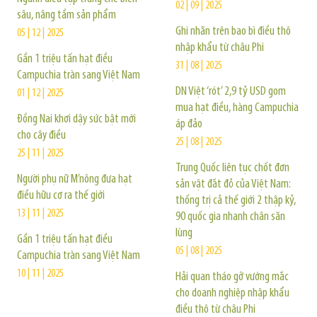
02 | 09 | 2025
sâu, nâng tầm sản phẩm
Ghi nhãn trên bao bì điều thô
05 | 12 | 2025
nhập khẩu từ châu Phi
Gần 1 triệu tấn hạt điều
31 | 08 | 2025
Campuchia tràn sang Việt Nam
DN Việt ‘rót’ 2,9 tỷ USD gom
01 | 12 | 2025
mua hạt điều, hàng Campuchia
Đồng Nai khơi dậy sức bật mới
áp đảo
cho cây điều
25 | 08 | 2025
25 | 11 | 2025
Trung Quốc liên tục chốt đơn
Người phụ nữ M’nông đưa hạt
sản vật đắt đỏ của Việt Nam:
điều hữu cơ ra thế giới
thống trị cả thế giới 2 thập kỷ,
13 | 11 | 2025
90 quốc gia nhanh chân săn
lùng
Gần 1 triệu tấn hạt điều
05 | 08 | 2025
Campuchia tràn sang Việt Nam
10 | 11 | 2025
Hải quan tháo gỡ vướng mắc
cho doanh nghiệp nhập khẩu
điều thô từ châu Phi