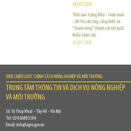
28 | 07 | 2025
Tỉnh nào trồng điều - chăn nuôi
- đô thị sân bay, cảng biển và
“tham vọng” thành cái nôi xuất
khẩu toàn cầu
25 | 07 | 2025
VIỆN CHIẾN LƯỢC CHÍNH SÁCH NÔNG NGHIỆP VÀ MÔI TRƯỜNG
TRUNG TÂM THÔNG TIN VÀ DỊCH VỤ NÔNG NGHIỆP
VÀ MÔI TRƯỜNG
Số 16 Thụy Khuê - Tây Hồ - Hà Nội
Tel: 024.66883264
Email: info@agro.gov.vn