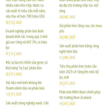
một mặt hàng của Việt Nam
Xuất khẩu phân bón vượt trội,
nhiều năm liên tiếp: Nước ta
dư địa thị trường tiếp tục mở
sản xuất 8 triệu tấn mỗi năm,
rộng
vừa thu về hơn 700 triệu USD
28 | 08 | 2025
05 | 12 | 2025
Giá phân bón tăng cao, sức mua
Doanh nghiệp phân bón kinh
yếu
doanh khởi sắc trong quý 3 nhờ
28 | 08 | 2025
giá ure tăng và VAT 5% có hiệu
Sản xuất phân bón bằng công
lực
nghệ hiện đại
01 | 12 | 2025
15 | 08 | 2025
Độc lạ lúa mì chỉnh sửa gene có
Tiêu thụ phân bón toàn cầu
khả năng 'tự tạo' phân bón
năm 2025 sẽ tăng lên mức kỷ
25 | 11 | 2025
lục mới
Vật liệu mới biến không khí
30 | 07 | 2025
thành nhiên liệu và phân bón
Phân bón Miền Nam chinh phục
13 | 11 | 2025
thị trường New Zealand
Sản xuất nông nghiệp xanh: Cần
16 | 07 | 2025