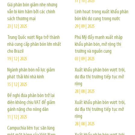
31 | 10 | 2025
Giá phân bón giảm nhẹ nhưng
vẫn bị kìm hãm bởi các chính
Linh hoạt trong xuất khẩu phân
sách thương mại
bón khi dư cung trong nước
23 | 12 | 2025
29 | 09 | 2025
Trung Quốc vượt Nga trở thành
Phú Mỹ đẩy mạnh xuất nhập
nhà cung cấp phân bón lớn nhất
khẩu phân bón, mở rộng thị
cho Brazil
trường và nguồn cung
19 | 12 | 2025
03 | 09 | 2025
Ngành phân bón nỗ lực giảm
Xuất khẩu phân bón vượt trội,
phát thải khí nhà kính
dư địa thị trường tiếp tục mở
rộng
15 | 12 | 2025
28 | 08 | 2025
Đề nghị đưa phân bón trở lại
diện không chịu VAT để giảm
Xuất khẩu phân bón vượt trội,
gánh nặng cho nông dân
dư địa thị trường tiếp tục mở
rộng
11 | 12 | 2025
28 | 08 | 2025
Campuchia liên tục săn lùng