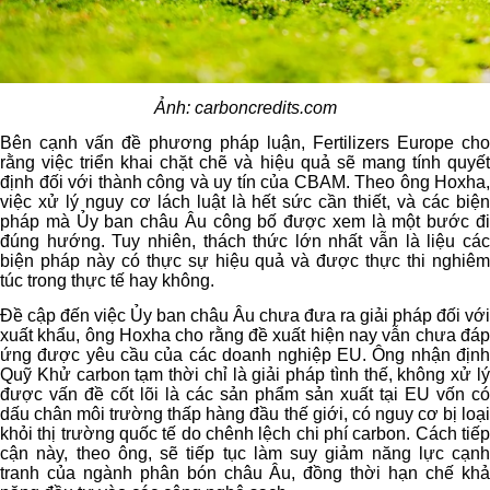
Ảnh: carboncredits.com
Bên cạnh vấn đề phương pháp luận, Fertilizers Europe cho
rằng việc triển khai chặt chẽ và hiệu quả sẽ mang tính quyết
định đối với thành công và uy tín của CBAM. Theo ông Hoxha,
việc xử lý nguy cơ lách luật là hết sức cần thiết, và các biện
pháp mà Ủy ban châu Âu công bố được xem là một bước đi
đúng hướng. Tuy nhiên, thách thức lớn nhất vẫn là liệu các
biện pháp này có thực sự hiệu quả và được thực thi nghiêm
túc trong thực tế hay không.
Đề cập đến việc Ủy ban châu Âu chưa đưa ra giải pháp đối với
xuất khẩu, ông Hoxha cho rằng đề xuất hiện nay vẫn chưa đáp
ứng được yêu cầu của các doanh nghiệp EU. Ông nhận định
Quỹ Khử carbon tạm thời chỉ là giải pháp tình thế, không xử lý
được vấn đề cốt lõi là các sản phẩm sản xuất tại EU vốn có
dấu chân môi trường thấp hàng đầu thế giới, có nguy cơ bị loại
khỏi thị trường quốc tế do chênh lệch chi phí carbon. Cách tiếp
cận này, theo ông, sẽ tiếp tục làm suy giảm năng lực cạnh
tranh của ngành phân bón châu Âu, đồng thời hạn chế khả