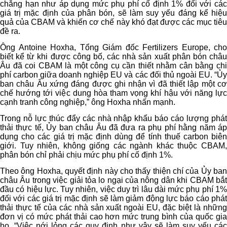
chẳng hạn như áp dụng mức phụ phí cố định 1% đối với các
giá trị mặc định của phân bón, sẽ làm suy yếu đáng kể hiệu
quả của CBAM và khiến cơ chế này khó đạt được các mục tiêu
đề ra.
Ông Antoine Hoxha, Tổng Giám đốc Fertilizers Europe, cho
biết kể từ khi được công bố, các nhà sản xuất phân bón châu
Âu đã coi CBAM là một công cụ cần thiết nhằm cân bằng chi
phí carbon giữa doanh nghiệp EU và các đối thủ ngoài EU. “Ủy
ban châu Âu xứng đáng được ghi nhận vì đã thiết lập một cơ
chế hướng tới việc dung hòa tham vọng khí hậu với năng lực
cạnh tranh công nghiệp,” ông Hoxha nhấn mạnh.
Trong nỗ lực thúc đẩy các nhà nhập khẩu báo cáo lượng phát
thải thực tế, Ủy ban châu Âu đã đưa ra phụ phí hằng năm áp
dụng cho các giá trị mặc định dùng để tính thuế carbon biên
giới. Tuy nhiên, không giống các ngành khác thuộc CBAM,
phân bón chỉ phải chịu mức phụ phí cố định 1%.
Theo ông Hoxha, quyết định này cho thấy thiện chí của Ủy ban
châu Âu trong việc giải tỏa lo ngại của nông dân khi CBAM bắt
đầu có hiệu lực. Tuy nhiên, việc duy trì lâu dài mức phụ phí 1%
đối với các giá trị mặc định sẽ làm giảm động lực báo cáo phát
thải thực tế của các nhà sản xuất ngoài EU, đặc biệt là những
đơn vị có mức phát thải cao hơn mức trung bình của quốc gia
họ. “Việc nới lỏng các quy định như vậy sẽ làm suy yếu các