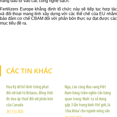
năng đầu tư vào các công nghệ sạch.
Fertilizers Europe khẳng định tổ chức này sẽ tiếp tục hợp tác
và đối thoại mang tính xây dựng với các thể chế của EU nhằm
bảo đảm cơ chế CBAM đối với phân bón thực sự đạt được các
mục tiêu đề ra.
CÁC TIN KHÁC
TIN KHÁC
Hoa Kỳ dỡ bỏ lệnh trừng phạt
Nga, Lào cùng đưa sang Việt
đối với kali từ Belarus, đồng thời
Nam hàng trăm nghìn tấn hàng
đe dọa áp thuế đối với phân bón
quan trọng: Nước ta sử dụng
của Canada
gấp 3 lần trung bình thế giới, là
‘chìa khóa’ cho ngành nông sản
26 | 12 | 2025