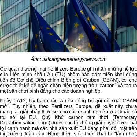
Ảnh: balkangreenenergynews.com
Cơ quan thương mại Fertilizers Europe ghi nhận những nỗ lực
của Liên minh châu Âu (EU) nhằm bảo đảm triển khai đúng
tiến độ Cơ chế Điều chỉnh Biên giới Carbon (CBAM), cơ chế
được thiết kế để ngăn chặn hiện tượng “rò rỉ carbon” và tạo ra
một sân chơi bình đẳng cho các doanh nghiệp.
Ngày 17/12, Ủy ban châu Âu đã công bố gói đề xuất CBAM
mới. Tuy nhiên, theo Fertilizers Europe, đề xuất này chưa
mang lại giải pháp thực sự cho các doanh nghiệp xuất khẩu có
trụ sở tại EU. Quỹ Khử carbon tạm thời (Temporary
Decarbonisation Fund) được cho là không giải quyết được bất
lợi cạnh tranh mà các nhà sản xuất EU đang phải đối mặt trên
thị trường toàn cầu. Đồng thời, việc triển khai bị “làm nhẹ”,