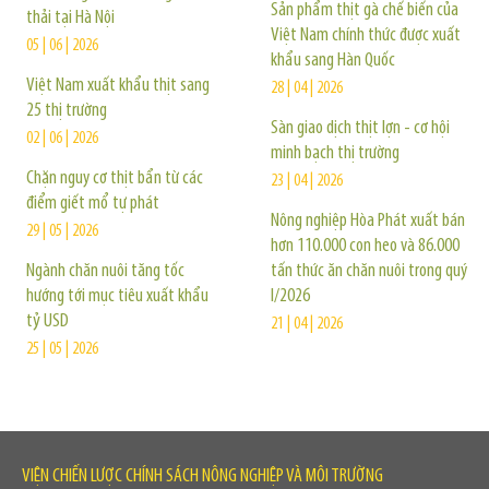
Sản phẩm thịt gà chế biến của
thải tại Hà Nội
Việt Nam chính thức được xuất
05 | 06 | 2026
khẩu sang Hàn Quốc
Việt Nam xuất khẩu thịt sang
28 | 04 | 2026
25 thị trường
Sàn giao dịch thịt lợn - cơ hội
02 | 06 | 2026
minh bạch thị trường
Chặn nguy cơ thịt bẩn từ các
23 | 04 | 2026
điểm giết mổ tự phát
Nông nghiệp Hòa Phát xuất bán
29 | 05 | 2026
hơn 110.000 con heo và 86.000
Ngành chăn nuôi tăng tốc
tấn thức ăn chăn nuôi trong quý
hướng tới mục tiêu xuất khẩu
I/2026
tỷ USD
21 | 04 | 2026
25 | 05 | 2026
VIỆN CHIẾN LƯỢC CHÍNH SÁCH NÔNG NGHIỆP VÀ MÔI TRƯỜNG