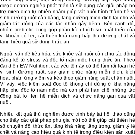
được doanh nghiệp phát triển là sử dụng các giải pháp hỗ
trợ miễn dịch tự nhiên nhằm giúp vật nuôi hình thành hệ vi
sinh đường ruột cân bằng, tăng cường miễn dịch tại chỗ và
giảm tác động của các tác nhân gây bệnh. Bên cạnh đó,
nhóm prebiotic cũng góp phần kích thích sự phát triển của
vi khuẩn có lợi, cải thiện khả năng hấp thu dưỡng chất và
tăng hiệu quả sử dụng thức ăn.
Ngoài vấn đề tiêu hóa, sức khỏe vật nuôi còn chịu tác động
đáng kể từ stress và độc tố nấm mốc trong thức ăn. Theo
đại diện EW Nutrition, các yếu tố này có thể làm rối loạn hệ
vi sinh đường ruột, suy giảm chức năng miễn dịch, kích
hoạt phản ứng viêm và kéo theo giảm năng suất chăn nuôi.
Vì vậy, việc kiểm soát độc tố không chỉ dừng ở khả năng
hấp phụ độc tố nấm mốc mà còn phải hạn chế những tác
động bất lợi lên hệ miễn dịch và chức năng gan của vật
nuôi.
Nhiều kết quả thử nghiệm được trình bày tại hội thảo cũng
cho thấy các giải pháp phụ gia mới có thể giúp cải thiện hệ
số chuyển đổi thức ăn, tăng khả năng tăng trọng, giảm tỷ lệ
chết và nâng cao hiệu quả kinh tế trong điều kiện sản xuất