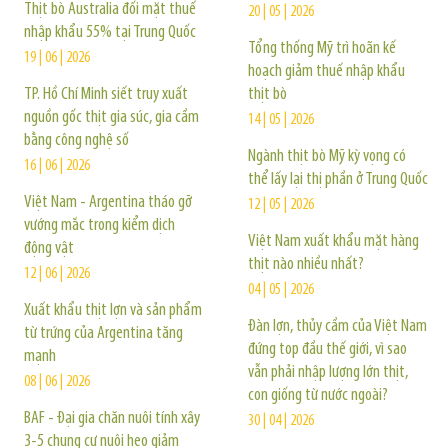
Thịt bò Australia đối mặt thuế
20 | 05 | 2026
nhập khẩu 55% tại Trung Quốc
Tổng thống Mỹ trì hoãn kế
19 | 06 | 2026
hoạch giảm thuế nhập khẩu
TP. Hồ Chí Minh siết truy xuất
thịt bò
nguồn gốc thịt gia súc, gia cầm
14 | 05 | 2026
bằng công nghệ số
Ngành thịt bò Mỹ kỳ vọng có
16 | 06 | 2026
thể lấy lại thị phần ở Trung Quốc
Việt Nam - Argentina tháo gỡ
12 | 05 | 2026
vướng mắc trong kiểm dịch
Việt Nam xuất khẩu mặt hàng
động vật
thịt nào nhiều nhất?
12 | 06 | 2026
04 | 05 | 2026
Xuất khẩu thịt lợn và sản phẩm
Đàn lợn, thủy cầm của Việt Nam
từ trứng của Argentina tăng
đứng top đầu thế giới, vì sao
mạnh
vẫn phải nhập lượng lớn thịt,
08 | 06 | 2026
con giống từ nước ngoài?
BAF - Đại gia chăn nuôi tính xây
30 | 04 | 2026
3-5 chung cư nuôi heo giảm