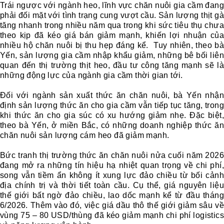
Trái ngược với ngành heo, lĩnh vực chăn nuôi gia cầm đang
phải đối mặt với tình trạng cung vượt cầu. Sản lượng thịt gà
tăng nhanh trong nhiều năm qua trong khi sức tiêu thụ chưa
theo kịp đã kéo giá bán giảm mạnh, khiến lợi nhuận của
nhiều hộ chăn nuôi bị thu hẹp đáng kể. Tuy nhiên, theo bà
Yến, sản lượng gia cầm nhập khẩu giảm, những bê bối liên
quan đến thị trường thịt heo, đầu tư công tăng mạnh sẽ là
những động lực của ngành gia cầm thời gian tới.
Đối với ngành sản xuất thức ăn chăn nuôi, bà Yến nhận
định sản lượng thức ăn cho gia cầm vẫn tiếp tục tăng, trong
khi thức ăn cho gia súc có xu hướng giảm nhẹ. Đặc biệt,
theo bà Yến, ở miền Bắc, có những doanh nghiệp thức ăn
chăn nuôi sản lượng cám heo đã giảm mạnh.
Bức tranh thị trường thức ăn chăn nuôi nửa cuối năm 2026
đang mở ra những tín hiệu hạ nhiệt quan trọng về chi phí,
song vẫn tiềm ẩn không ít xung lực đảo chiều từ bối cảnh
địa chính trị và thời tiết toàn cầu. Cụ thể, giá nguyên liệu
thế giới bất ngờ đảo chiều, lao dốc mạnh kể từ đầu tháng
6/2026. Thêm vào đó, việc giá dầu thô thế giới giảm sâu về
vùng 75 – 80 USD/thùng đã kéo giảm mạnh chi phí logistics