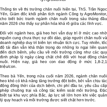
Thông tin về thị trường chăn nuôi hiện tại, ThS. Trần Ngọc
Yến, Giám đốc khối phân tích ngành Công ty AgroMonitor,
cho biết bức tranh ngành chăn nuôi trong sáu tháng đầu
năm 2026 cho thấy sự phân hóa khá rõ giữa các lĩnh vực.
Đối với ngành heo, giá heo hơi vẫn duy trì ở mức cao nhờ
nguồn cung chưa thực sự dồi dào, giúp người chăn nuôi và
doanh nghiệp duy trì biên lợi nhuận tích cực. Tuy nhiên, tốc
độ tái đàn vẫn khá thận trọng do những lo ngại liên quan
đến dịch bệnh, yêu cầu về môi trường cũng như các quy
định pháp lý ngày càng chặt chẽ đối với hoạt động chăn
nuôi. Hiện nay, giá heo con dao động ở mức 1,8-2,1
triệu/con.
Theo bà Yến, trong nửa cuối năm 2026, ngành chăn nuôi
heo khó có khả năng tăng trưởng đột biến, bởi vẫn chịu tác
động đồng thời của dịch bệnh, chi phí đầu tư, yêu cầu cấp
phép chuồng trại và công tác kiểm soát môi trường. Đặc
biệt tại khu vực phía Bắc, áp lực sẽ lớn hơn khi việc quản
lý quy hoạch và môi trường được siết chặt hơn trước.