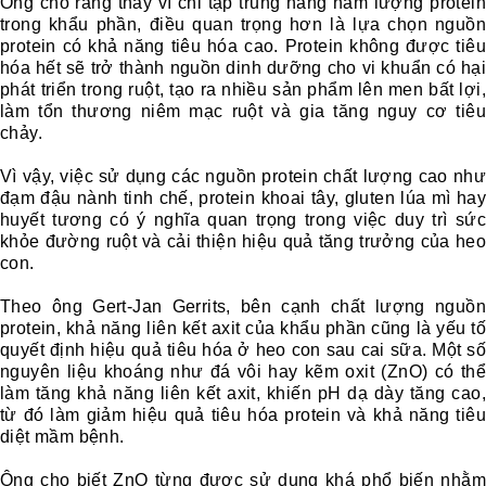
Ông cho rằng thay vì chỉ tập trung nâng hàm lượng protein
trong khẩu phần, điều quan trọng hơn là lựa chọn nguồn
protein có khả năng tiêu hóa cao. Protein không được tiêu
hóa hết sẽ trở thành nguồn dinh dưỡng cho vi khuẩn có hại
phát triển trong ruột, tạo ra nhiều sản phẩm lên men bất lợi,
làm tổn thương niêm mạc ruột và gia tăng nguy cơ tiêu
chảy.
Vì vậy, việc sử dụng các nguồn protein chất lượng cao như
đạm đậu nành tinh chế, protein khoai tây, gluten lúa mì hay
huyết tương có ý nghĩa quan trọng trong việc duy trì sức
khỏe đường ruột và cải thiện hiệu quả tăng trưởng của heo
con.
Theo ông Gert-Jan Gerrits, bên cạnh chất lượng nguồn
protein, khả năng liên kết axit của khẩu phần cũng là yếu tố
quyết định hiệu quả tiêu hóa ở heo con sau cai sữa. Một số
nguyên liệu khoáng như đá vôi hay kẽm oxit (ZnO) có thể
làm tăng khả năng liên kết axit, khiến pH dạ dày tăng cao,
từ đó làm giảm hiệu quả tiêu hóa protein và khả năng tiêu
diệt mầm bệnh.
Ông cho biết ZnO từng được sử dụng khá phổ biến nhằm