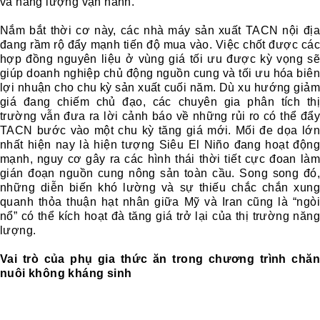
và năng lượng vận hành.
Nắm bắt thời cơ này, các nhà máy sản xuất TACN nội địa
đang rầm rộ đẩy mạnh tiến độ mua vào. Việc chốt được các
hợp đồng nguyên liệu ở vùng giá tối ưu được kỳ vọng sẽ
giúp doanh nghiệp chủ động nguồn cung và tối ưu hóa biên
lợi nhuận cho chu kỳ sản xuất cuối năm. Dù xu hướng giảm
giá đang chiếm chủ đạo, các chuyên gia phân tích thị
trường vẫn đưa ra lời cảnh báo về những rủi ro có thể đẩy
TACN bước vào một chu kỳ tăng giá mới. Mối đe dọa lớn
nhất hiện nay là hiện tượng Siêu El Niño đang hoạt động
mạnh, nguy cơ gây ra các hình thái thời tiết cực đoan làm
gián đoạn nguồn cung nông sản toàn cầu. Song song đó,
những diễn biến khó lường và sự thiếu chắc chắn xung
quanh thỏa thuận hạt nhân giữa Mỹ và Iran cũng là “ngòi
nổ” có thể kích hoạt đà tăng giá trở lại của thị trường năng
lượng.
Vai trò của phụ gia thức ăn trong chương trình chăn
nuôi không kháng sinh