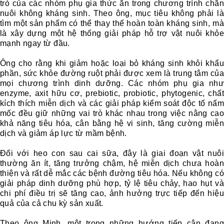
trò của các nhóm phụ gia thức ăn trong chương trình chăn
nuôi không kháng sinh. Theo ông, mục tiêu không phải là
tìm một sản phẩm có thể thay thế hoàn toàn kháng sinh, mà
là xây dựng một hệ thống giải pháp hỗ trợ vật nuôi khỏe
mạnh ngay từ đầu.
Ông cho rằng khi giảm hoặc loại bỏ kháng sinh khỏi khẩu
phần, sức khỏe đường ruột phải được xem là trung tâm của
mọi chương trình dinh dưỡng. Các nhóm phụ gia như
enzyme, axit hữu cơ, prebiotic, probiotic, phytogenic, chất
kích thích miễn dịch và các giải pháp kiểm soát độc tố nấm
mốc đều giữ những vai trò khác nhau trong việc nâng cao
khả năng tiêu hóa, cân bằng hệ vi sinh, tăng cường miễn
dịch và giảm áp lực từ mầm bệnh.
Đối với heo con sau cai sữa, đây là giai đoạn vật nuôi
thường ăn ít, tăng trưởng chậm, hệ miễn dịch chưa hoàn
thiện và rất dễ mắc các bệnh đường tiêu hóa. Nếu không có
giải pháp dinh dưỡng phù hợp, tỷ lệ tiêu chảy, hao hụt và
chi phí điều trị sẽ tăng cao, ảnh hưởng trực tiếp đến hiệu
quả của cả chu kỳ sản xuất.
Theo ông Minh, một trong những hướng tiếp cận đang