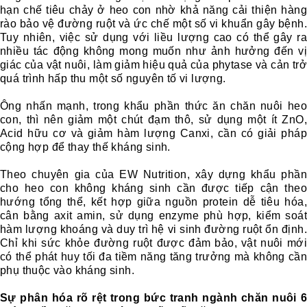
hạn chế tiêu chảy ở heo con nhờ khả năng cải thiện hàng
rào bảo vệ đường ruột và ức chế một số vi khuẩn gây bệnh.
Tuy nhiên, việc sử dụng với liều lượng cao có thể gây ra
nhiều tác động không mong muốn như ảnh hưởng đến vị
giác của vật nuôi, làm giảm hiệu quả của phytase và cản trở
quá trình hấp thu một số nguyên tố vi lượng.
Ông nhấn mạnh, trong khẩu phần thức ăn chăn nuôi heo
con, thì nên giảm một chút đạm thô, sử dụng một ít ZnO,
Acid hữu cơ và giảm hàm lượng Canxi, cần có giải pháp
cộng hợp để thay thế kháng sinh.
Theo chuyên gia của EW Nutrition, xây dựng khẩu phần
cho heo con không kháng sinh cần được tiếp cận theo
hướng tổng thể, kết hợp giữa nguồn protein dễ tiêu hóa,
cân bằng axit amin, sử dụng enzyme phù hợp, kiểm soát
hàm lượng khoáng và duy trì hệ vi sinh đường ruột ổn định.
Chỉ khi sức khỏe đường ruột được đảm bảo, vật nuôi mới
có thể phát huy tối đa tiềm năng tăng trưởng mà không cần
phụ thuộc vào kháng sinh.
Sự phân hóa rõ rệt trong bức tranh ngành chăn nuôi 6