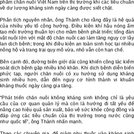
phẩm chăn nuôi Việt Nam trên thị trường khi các tiêu chuẩn
về dư lượng kháng sinh ngày càng được siết chặt.
Phân tích nguyên nhân, ông Thành cho rằng đây là hệ quả
của nhiều yếu tố cộng hưởng. Điều kiện khí hậu nóng ẩm
tạo môi trường thuận lợi cho mầm bệnh phát triển; tổng đàn
vật nuôi lớn với mật độ chăn nuôi cao làm tăng nguy cơ lây
lan dịch bệnh; trong khi điều kiện an toàn sinh học tại nhiều
nông hộ và trang trại quy mô vừa, nhỏ vẫn còn hạn chế.
Bên cạnh đó, đường biên giới dài cũng khiến công tác kiểm
soát dịch bệnh gặp nhiều khó khăn. Khi dịch bệnh diễn biến
phức tạp, người chăn nuôi có xu hướng sử dụng kháng
sinh nhiều hơn, dẫn đến nguy cơ hình thành vi khuẩn
kháng thuốc ngày càng gia tăng.
“Phát triển chăn nuôi không kháng sinh không chỉ là yêu
cầu của cơ quan quản lý mà còn là hướng đi tất yếu để
nâng cao hiệu quả sản xuất, bảo vệ sức khỏe cộng đồng và
đáp ứng các tiêu chuẩn của thị trường trong nước cũng
như quốc tế”, ông Thành nhấn mạnh.
Theo các chuyên gia, để giảm phụ thuộc vào kháng sinh