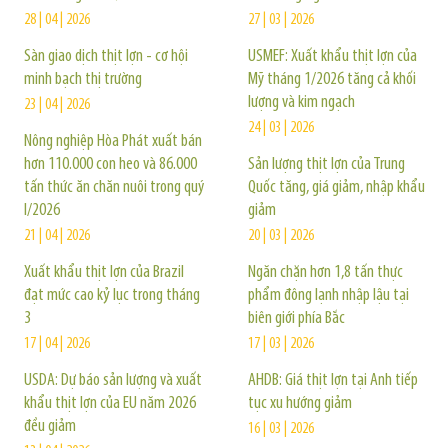
28 | 04 | 2026
27 | 03 | 2026
Sàn giao dịch thịt lợn - cơ hội
USMEF: Xuất khẩu thịt lợn của
minh bạch thị trường
Mỹ tháng 1/2026 tăng cả khối
lượng và kim ngạch
23 | 04 | 2026
24 | 03 | 2026
Nông nghiệp Hòa Phát xuất bán
hơn 110.000 con heo và 86.000
Sản lượng thịt lợn của Trung
tấn thức ăn chăn nuôi trong quý
Quốc tăng, giá giảm, nhập khẩu
I/2026
giảm
21 | 04 | 2026
20 | 03 | 2026
Xuất khẩu thịt lợn của Brazil
Ngăn chặn hơn 1,8 tấn thực
đạt mức cao kỷ lục trong tháng
phẩm đông lạnh nhập lậu tại
3
biên giới phía Bắc
17 | 04 | 2026
17 | 03 | 2026
USDA: Dự báo sản lượng và xuất
AHDB: Giá thịt lợn tại Anh tiếp
khẩu thịt lợn của EU năm 2026
tục xu hướng giảm
đều giảm
16 | 03 | 2026