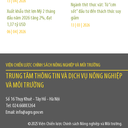
13 | 04 | 2026
Ngành thịt thực vật: Từ “cơn
Xuất khẩu thịt lợn Mỹ 2 tháng
sốt” đầu tư đến thách thức suy
đầu năm 2026 tăng 2%, đạt
giảm
1,37 tỷ USD
13 | 03 | 2026
06 | 04 | 2026
VIỆN CHIẾN LƯỢC CHÍNH SÁCH NÔNG NGHIỆP VÀ MÔI TRƯỜNG
TRUNG TÂM THÔNG TIN VÀ DỊCH VỤ NÔNG NGHIỆP
VÀ MÔI TRƯỜNG
Số 16 Thụy Khuê - Tây Hồ - Hà Nội
Tel: 024.66883264
Email: info@agro.gov.vn
©2025 Viện Chiến lược Chính sách Nông nghiệp và Môi trường.