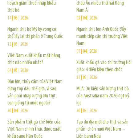
hoạch giảm thuế nhập khẩu
châu Âu nhiều thứ hai Đông
thịt bò
Nam Á
14 | 05 | 2026
03 | 04 | 2026
Ngành thịt bò Mỹ kỳ vọng có
Ngành thịt lợn Anh Quốc đẩy
thể lấy lại thị phần ở Trung Quốc
mạnh tiếp cận thị trường Việt
Nam
12 | 05 | 2026
01 | 04 | 2026
Việt Nam xuất khẩu mặt hàng
thịt nào nhiều nhất?
Xuất khẩu gà vào thị trường Hồi
giáo: 4 điều kiện then chốt
04 | 05 | 2026
31 | 03 | 2026
Đàn lợn, thủy cầm của Việt Nam
đứng top đầu thế giới, vì sao
MLA: Dự kiến sản lượng thịt bò
vẫn phải nhập lượng lớn thịt,
của Australia năm 2026 đạt kỷ
con giống từ nước ngoài?
lục
30 | 04 | 2026
30 | 03 | 2026
Sản phẩm thịt gà chế biến của
Tạo dư địa mới cho thịt và sản
Việt Nam chính thức được xuất
phẩm chăn nuôi Việt Nam –
khẩu sang Hàn Quốc
Liên bang Nga