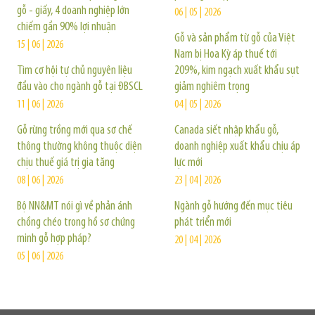
gỗ - giấy, 4 doanh nghiệp lớn
06 | 05 | 2026
chiếm gần 90% lợi nhuận
Gỗ và sản phẩm từ gỗ của Việt
15 | 06 | 2026
Nam bị Hoa Kỳ áp thuế tới
Tìm cơ hội tự chủ nguyên liệu
209%, kim ngạch xuất khẩu sụt
đầu vào cho ngành gỗ tại ĐBSCL
giảm nghiêm trọng
11 | 06 | 2026
04 | 05 | 2026
Gỗ rừng trồng mới qua sơ chế
Canada siết nhập khẩu gỗ,
thông thường không thuộc diện
doanh nghiệp xuất khẩu chịu áp
chịu thuế giá trị gia tăng
lực mới
08 | 06 | 2026
23 | 04 | 2026
Bộ NN&MT nói gì về phản ánh
Ngành gỗ hướng đến mục tiêu
chồng chéo trong hồ sơ chứng
phát triển mới
minh gỗ hợp pháp?
20 | 04 | 2026
05 | 06 | 2026