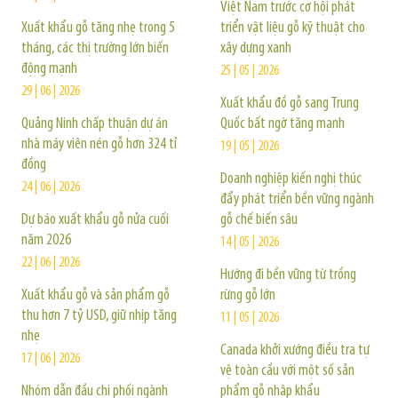
Việt Nam trước cơ hội phát
Xuất khẩu gỗ tăng nhẹ trong 5
triển vật liệu gỗ kỹ thuật cho
tháng, các thị trường lớn biến
xây dựng xanh
động mạnh
25 | 05 | 2026
29 | 06 | 2026
Xuất khẩu đồ gỗ sang Trung
Quảng Ninh chấp thuận dự án
Quốc bất ngờ tăng mạnh
nhà máy viên nén gỗ hơn 324 tỉ
19 | 05 | 2026
đồng
Doanh nghiệp kiến nghị thúc
24 | 06 | 2026
đẩy phát triển bền vững ngành
Dự báo xuất khẩu gỗ nửa cuối
gỗ chế biến sâu
năm 2026
14 | 05 | 2026
22 | 06 | 2026
Hướng đi bền vững từ trồng
Xuất khẩu gỗ và sản phẩm gỗ
rừng gỗ lớn
thu hơn 7 tỷ USD, giữ nhịp tăng
11 | 05 | 2026
nhẹ
Canada khởi xướng điều tra tự
17 | 06 | 2026
vệ toàn cầu với một số sản
Nhóm dẫn đầu chi phối ngành
phẩm gỗ nhập khẩu