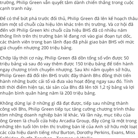
trường, Philip Green vẫn quyết tâm dành chiến thắng trong cuộc
cạnh tranh này.
Để có thể bứt phá trước đối thủ, Philip Green đã lên kế hoạch thâu
tóm một số chuỗi cửa hiệu lớn khác trên thị trường. Và cơ hội đã
đến với Philip Green khi chuỗi cửa hiệu BHS đã có nhiều năm
thống lĩnh trên thị trường bán lẻ đang rơi vào giai đoạn tụt dốc,
các thành viên trong ban lãnh đạo đã phải giao bán BHS với mức
giá chuyển nhượng 200 triệu bảng.
Chớp lấy thời cơ này, Philip Green đã dồn tổng số vốn được 50
triệu bảng và sau đó vay thêm được 150 triệu bảng để tiến hành
ngay chương trình chuyển nhượng. Sau khi nắm quyền sở hữu,
Philip Green đã đổi tên BHS trước đây thành Bhs đồng thời tiến
hành những bước cải tổ và đưa vào hoạt động ngay sau đó. Tính
tới thời điểm hiện tại, tài sản của Bhs đã lên tới 1,2 tỷ bảng và lợi
nhuận bình quân hàng năm là 200 triệu bảng.
Không dừng lại ở những gì đã đạt được, tiếp sau những thành
công với Bhs, Philip Green tiếp tục tăng cường chương trình thâu
tóm những doanh nghiệp bán lẻ khác. Và lần này, mục tiêu của
ông Green là chuỗi cửa hiệu Arcadia Group, đây cũng là một trong
những tên tuổi lớn trên thị trường bán lẻ của Anh sở hữu một loạt
các cửa hiệu danh tiếng như Burton, Dorothy Perkins, Evans, Miss