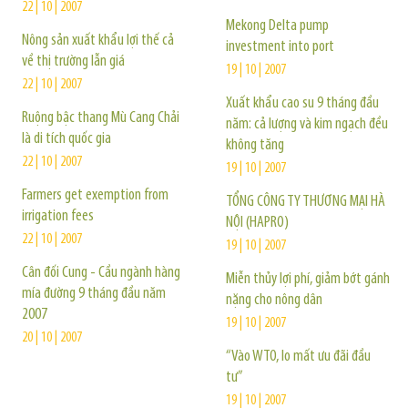
22 | 10 | 2007
Mekong Delta pump
Nông sản xuất khẩu lợi thế cả
investment into port
về thị trường lẫn giá
19 | 10 | 2007
22 | 10 | 2007
Xuất khẩu cao su 9 tháng đầu
Ruộng bậc thang Mù Cang Chải
năm: cả lượng và kim ngạch đều
là di tích quốc gia
không tăng
22 | 10 | 2007
19 | 10 | 2007
Farmers get exemption from
TỔNG CÔNG TY THƯƠNG MẠI HÀ
irrigation fees
NỘI (HAPRO)
22 | 10 | 2007
19 | 10 | 2007
Cân đối Cung - Cầu ngành hàng
Miễn thủy lợi phí, giảm bớt gánh
mía đường 9 tháng đầu năm
nặng cho nông dân
2007
19 | 10 | 2007
20 | 10 | 2007
“Vào WTO, lo mất ưu đãi đầu
tư”
19 | 10 | 2007