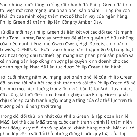
Sau những bước tăng trưởng rất nhanh đó, Philip Green đã tính
tới việc mở rộng mạng lưới phân phối sản phẩm. Từ nguồn vốn
khá lớn của mình cộng thêm một số khoản vay của ngân hàng,
Philip Green đã thành lập lên Công ty Amber Day.
Từ đầu mối này, Philip Green đã liên kết với các đối tác rất mạnh
như Tom Hunter, Barclay brothers để giành quyền sở hữu những
cửa hiệu danh tiếng như Owen Owen, High Streets, chi nhánh
Lewis’s, OLYMPUS... Bước vào những năm thập niên 90, hàng loạt
các hoạt động đầu tư thiết lập mạng lưới phân phối sản phẩm và
cả những bản hợp đồng nhượng lại quyền kinh doanh cho các
doanh nghiệp khác đã liên tục được Philip Green tiến hành.
Tới cuối những năm 90, mạng lưới phân phối lẻ của Philip Green
đã lan tỏa tới hầu hết các tỉnh thành và cái tên Philip Green đã nổi
lên như một hiện tượng trong lĩnh vực bán lẻ tại Anh. Tuy nhiên,
đây cũng là thời điểm mà doanh nghiệp của Philip Green phải
chịu sức ép cạnh tranh ngày một gia tăng của các thế lực trên thị
trường bán lẻ hàng thời trang.
Trong đó, đối thủ lớn nhất của Philip Green là Tập đoàn bán lẻ
M&S. Lợi thế của M&S trong cuộc cạnh tranh chính là thâm niên
hoạt động, quy mô lớn và nguồn tài chính hùng mạnh. Mặc dù có
phần lép vế so với đối thủ nhưng đứng trước quy luật của thị