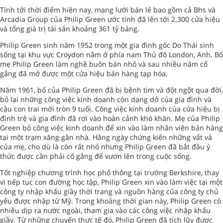
Tính tới thời điểm hiện nay, mạng lưới bán lẻ bao gồm cả Bhs và
Arcadia Group của Philip Green ước tính đã lên tới 2.300 cửa hiệu
và tổng giá trị tài sản khoảng 361 tỷ bảng.
Philip Green sinh năm 1952 trong một gia đình gốc Do Thái sinh
sống tại khu vực Croydon nằm ở phía nam Thủ đô London, Anh. Bố
mẹ Philip Green làm nghề buôn bán nhỏ và sau nhiều năm cố
gắng đã mở được một cửa hiệu bán hàng tạp hóa.
Năm 1961, bố của Philip Green đã bị bệnh tim và đột ngột qua đời,
bỏ lại những công việc kinh doanh còn dang dở của gia đình và
cậu con trai mới tròn 9 tuổi. Công việc kinh doanh của cửa hiệu bị
đình trệ và gia đình đã rơi vào hoàn cảnh khó khăn. Mẹ của Philip
Green bỏ công việc kinh doanh để xin vào làm nhân viên bán hàng
tại một trạm xăng gần nhà. Hằng ngày chứng kiến những vất vả
của mẹ, cho dù là còn rất nhỏ nhưng Philip Green đã bắt đầu ý
thức được cần phải cố gắng để vươn lên trong cuộc sống.
Tốt nghiệp chương trình học phổ thông tại trường Berkshire, thay
vì tiếp tục con đường học tập, Philip Green xin vào làm việc tại một
công ty nhập khẩu giầy thời trang và nguồn hàng của công ty chủ
yếu được nhập từ Mỹ. Trong khoảng thời gian này, Philip Green có
nhiều dịp ra nước ngoài, tham gia vào các công việc nhập khẩu
giầy. Từ những chuyến thực tế đó, Philip Green đã tích lũy được