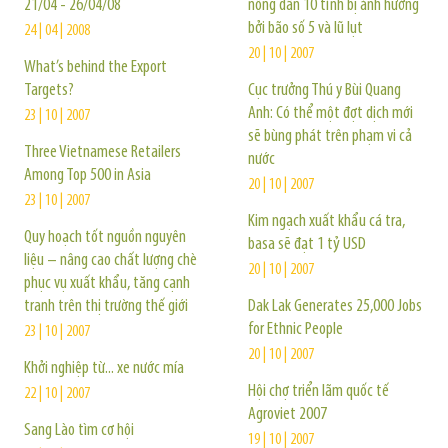
21/04 - 26/04/08
nông dân 10 tỉnh bị ảnh hưởng
bởi bão số 5 và lũ lụt
24 | 04 | 2008
20 | 10 | 2007
What’s behind the Export
Targets?
Cục trưởng Thú y Bùi Quang
Anh: Có thể một đợt dịch mới
23 | 10 | 2007
sẽ bùng phát trên phạm vi cả
Three Vietnamese Retailers
nước
Among Top 500 in Asia
20 | 10 | 2007
23 | 10 | 2007
Kim ngạch xuất khẩu cá tra,
Quy hoạch tốt nguồn nguyên
basa sẽ đạt 1 tỷ USD
liệu – nâng cao chất lượng chè
20 | 10 | 2007
phục vụ xuất khẩu, tăng cạnh
tranh trên thị trường thế giới
Dak Lak Generates 25,000 Jobs
for Ethnic People
23 | 10 | 2007
20 | 10 | 2007
Khởi nghiệp từ... xe nước mía
Hội chợ triển lãm quốc tế
22 | 10 | 2007
Agroviet 2007
Sang Lào tìm cơ hội
19 | 10 | 2007