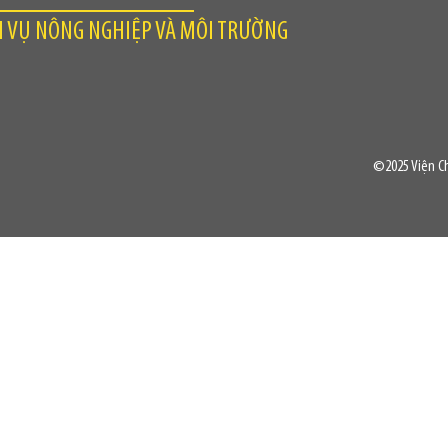
H VỤ NÔNG NGHIỆP VÀ MÔI TRƯỜNG
©2025 Viện Ch