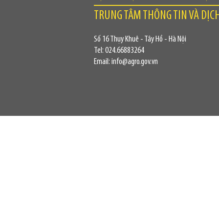
TRUNG TÂM THÔNG TIN VÀ DỊC
Số 16 Thụy Khuê - Tây Hồ - Hà Nội
Tel: 024.66883264
Email: info@agro.gov.vn