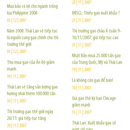
23 | 11 | 2007
Mưa bão có lợi cho ngành trồng
lúa Philippine 2008
ĐBSCL: Thiếu gạo xuất khẩu ?
03 | 12 | 2007
21 | 11 | 2007
Năm 2008: Thái Lan sẽ tiếp tục
Thị trường gạo châu Á tuần 9-
là nguồn cung gạo chính cho thị
16/11/2007: giá tiếp tục cao
trường thế giới
21 | 11 | 2007
01 | 12 | 2007
Nhật Bản mua 25.000 tấn gạo
Thu mua gạo của Ấn Độ giảm
của Trung Quốc, Mỹ và Thái Lan
mạnh
19 | 11 | 2007
30 | 11 | 2007
Lo không còn gạo để bán!
Thái Lan sẽ tăng sản lượng gạo
16 | 11 | 2007
hương nhài thêm 100.000 tấn
Giá gạo thô kỳ hạn Chicago
30 | 11 | 2007
giảm mạnh
Thị trường gạo thế giới ngày
15 | 11 | 2007
26/11: giá tiếp tục tăng
Thái Lan: Xuất khẩu gạo sẽ
29 | 11 | 2007
vượt chỉ tiêu