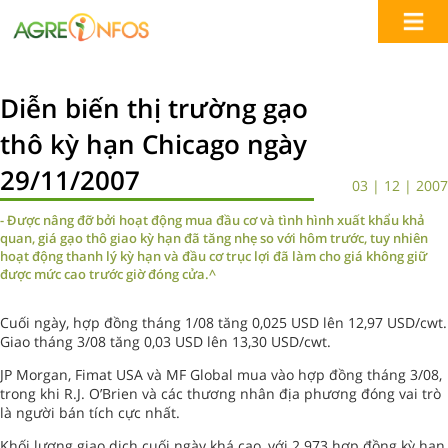
Diễn biến thị trường gạo
thô kỳ hạn Chicago ngày
29/11/2007
03 | 12 | 2007
- Được nâng đỡ bởi hoạt động mua đầu cơ và tình hình xuất khẩu khả
quan, giá gạo thô giao kỳ hạn đã tăng nhẹ so với hôm trước, tuy nhiên
hoạt động thanh lý kỳ hạn và đầu cơ trục lợi đã làm cho giá không giữ
được mức cao trước giờ đóng cửa.^
Cuối ngày, hợp đồng tháng 1/08 tăng 0,025 USD lên 12,97 USD/cwt.
Giao tháng 3/08 tăng 0,03 USD lên 13,30 USD/cwt.
JP Morgan, Fimat USA và MF Global mua vào hợp đồng tháng 3/08,
trong khi R.J. O’Brien và các thương nhân địa phương đóng vai trò
là người bán tích cực nhất.
Khối lượng giao dịch cuối ngày khá cao, với 2.973 hợp đồng kỳ hạn