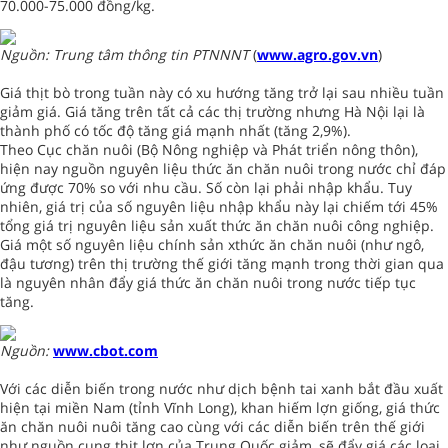
70.000-75.000 đồng/kg.
Nguồn: Trung tâm thông tin PTNNNT
(
www.agro.gov.vn
)
Giá thịt bò trong tuần này có xu hướng tăng trở lại sau nhiều tuần
giảm giá. Giá tăng trên tất cả các thị trường nhưng Hà Nội lại là
thành phố có tốc độ tăng giá mạnh nhất (tăng 2,9%).
Theo Cục chăn nuôi (Bộ Nông nghiệp và Phát triển nông thôn),
hiện nay nguồn nguyên liệu thức ăn chăn nuôi trong nước chỉ đáp
ứng được 70% so với nhu cầu. Số còn lại phải nhập khẩu. Tuy
nhiên, giá trị của số nguyên liệu nhập khẩu này lại chiếm tới 45%
tổng giá trị nguyên liệu sản xuất thức ăn chăn nuôi công nghiệp.
Giá một số nguyên liệu chính sản xthức ăn chăn nuôi (như ngô,
đậu tương) trên thị trường thế giới tăng mạnh trong thời gian qua
là nguyên nhân đẩy giá thức ăn chăn nuôi trong nước tiếp tục
tăng.
Nguồn:
www.cbot.com
Với các diễn biến trong nước như dịch bệnh tai xanh bắt đầu xuất
hiện tại miền Nam (tỉnh Vĩnh Long), khan hiếm lợn giống, giá thức
ăn chăn nuôi nuôi tăng cao cùng với các diễn biến trên thế giới
như nguồn cung thịt lợn của Trung Quốc giảm, sẽ đẩy giá các loại