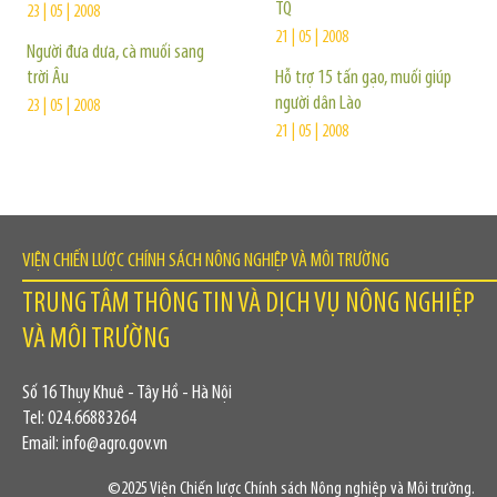
TQ
23 | 05 | 2008
21 | 05 | 2008
Người đưa dưa, cà muối sang
trời Âu
Hỗ trợ 15 tấn gạo, muối giúp
người dân Lào
23 | 05 | 2008
21 | 05 | 2008
VIỆN CHIẾN LƯỢC CHÍNH SÁCH NÔNG NGHIỆP VÀ MÔI TRƯỜNG
TRUNG TÂM THÔNG TIN VÀ DỊCH VỤ NÔNG NGHIỆP
VÀ MÔI TRƯỜNG
Số 16 Thụy Khuê - Tây Hồ - Hà Nội
Tel: 024.66883264
Email: info@agro.gov.vn
©2025 Viện Chiến lược Chính sách Nông nghiệp và Môi trường.