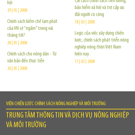
Cải cách chính sách tiền lương,
hội
bảo hiểm xã hội và trợ cấp ưu
29 | 05 | 2008
đãi người có công
Chính sách kiềm chế lạm phát
18 | 03 | 2008
của VN sẽ “ngấm” trong vài
Logic của việc xây dựng chiến
tháng tới?
lược, chính sách phát triển nông
28 | 05 | 2008
nghiệp nông thôn Việt Nam
Chính sách cho nông dân - Từ
hiện nay
văn bản đến thực tiễn
17 | 03 | 2008
20 | 05 | 2008
VIỆN CHIẾN LƯỢC CHÍNH SÁCH NÔNG NGHIỆP VÀ MÔI TRƯỜNG
TRUNG TÂM THÔNG TIN VÀ DỊCH VỤ NÔNG NGHIỆP
VÀ MÔI TRƯỜNG