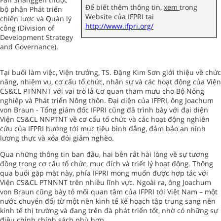
Để biết thêm thông tin,
xem
trong
bộ phận Phát triển
Website của IFPRI tại
chiến lược và Quàn lý
http://www.ifpri.org/
công (Division of
Development Strategy
and Governance).
Tại buổi làm việc, Viện trưởng, TS. Đặng Kim Sơn giới thiệu về chức
năng, nhiệm vụ, cơ cấu tổ chức, nhân sự và các hoạt động của Viện
CS&CL PTNNNT với vai trò là Cơ quan tham mưu cho Bộ Nông
nghiệp và Phát triển Nông thôn. Đại diện của IFPRI, ông Joachum
von Braun - Tổng giám đốc IFPRI cũng đã trình bày với đại diện
Viện CS&CL NNPTNT về cơ cấu tổ chức và các hoạt động nghiên
cứu của IFPRI hướng tới mục tiêu bình đẳng, đảm bảo an ninh
lương thực và xóa đói giảm nghèo.
Qua những thông tin ban đầu, hai bên rất hài lòng về sự tương
đồng trong cơ cấu tổ chức, mục đích và triết lý hoạt động. Thông
qua buổi gặp mặt này, phía IFPRI mong muốn được hợp tác với
Viện CS&CL PTNNNT trên nhiều lĩnh vực. Ngoài ra, ông Joachum
von Braun cũng bày tỏ mối quan tâm của IFPRI tới Việt Nam – một
nước chuyển đổi từ một nền kinh tế kế hoạch tập trung sang nền
kinh tế thị trường và đang trên đà phát triển tốt, nhờ có những sự
điều chỉnh chính sách phù hợp.