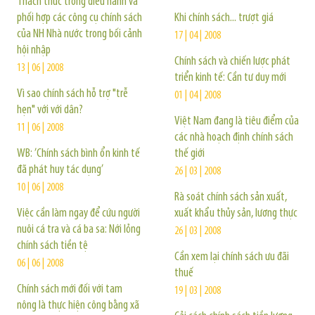
Thách thức trong điều hành và
phối hợp các công cụ chính sách
Khi chính sách... trượt giá
của NH Nhà nước trong bối cảnh
17 | 04 | 2008
hội nhập
Chính sách và chiến lược phát
13 | 06 | 2008
triển kinh tế: Cần tư duy mới
Vì sao chính sách hỗ trợ "trễ
01 | 04 | 2008
hẹn" với với dân?
Việt Nam đang là tiêu điểm của
11 | 06 | 2008
các nhà hoạch định chính sách
WB: ’Chính sách bình ổn kinh tế
thế giới
đã phát huy tác dụng’
26 | 03 | 2008
10 | 06 | 2008
Rà soát chính sách sản xuất,
Việc cần làm ngay để cứu người
xuất khẩu thủy sản, lương thực
nuôi cá tra và cá ba sa: Nới lỏng
26 | 03 | 2008
chính sách tiền tệ
Cần xem lại chính sách ưu đãi
06 | 06 | 2008
thuế
Chính sách mới đối với tam
19 | 03 | 2008
nông là thực hiện công bằng xã