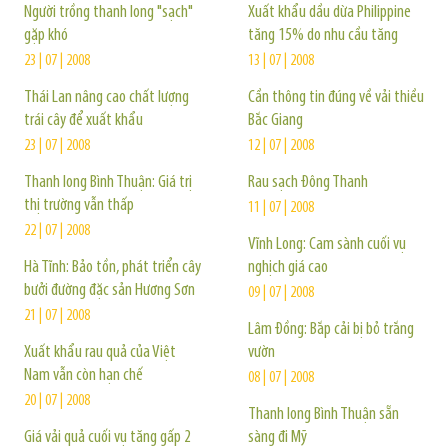
Người trồng thanh long "sạch"
Xuất khẩu dầu dừa Philippine
gặp khó
tăng 15% do nhu cầu tăng
23 | 07 | 2008
13 | 07 | 2008
Thái Lan nâng cao chất lượng
Cần thông tin đúng về vải thiều
trái cây để xuất khẩu
Bắc Giang
23 | 07 | 2008
12 | 07 | 2008
Thanh long Bình Thuận: Giá trị
Rau sạch Đông Thanh
thị trường vẫn thấp
11 | 07 | 2008
22 | 07 | 2008
Vĩnh Long: Cam sành cuối vụ
Hà Tĩnh: Bảo tồn, phát triển cây
nghịch giá cao
bưởi đường đặc sản Hương Sơn
09 | 07 | 2008
21 | 07 | 2008
Lâm Đồng: Bắp cải bị bỏ trắng
Xuất khẩu rau quả của Việt
vườn
Nam vẫn còn hạn chế
08 | 07 | 2008
20 | 07 | 2008
Thanh long Bình Thuận sẵn
Giá vải quả cuối vụ tăng gấp 2
sàng đi Mỹ