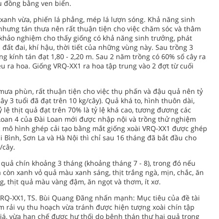
ậu đồng bằng ven biển.
 xanh vừa, phiến lá phẳng, mép lá lượn sóng. Khả năng sinh
 nhưng tán thưa nên rất thuận tiện cho việc chăm sóc và thâm
 khảo nghiệm cho thấy giống có khả năng sinh trưởng, phát
ện đất đai, khí hậu, thời tiết của những vùng này. Sau trồng 3
ng kính tán đạt 1,80 - 2,20 m. Sau 2 năm trồng có 60% số cây ra
ều ra hoa. Giống VRQ-XX1 ra hoa tập trung vào 2 đợt từ cuối
 mưa phùn, rất thuận tiện cho việc thụ phấn và đậu quả nên tỷ
ây 3 tuổi đã đạt trên 10 kg/cây). Quả khá to, hình thuôn dài,
 lệ thịt quả đạt trên 70% là tỷ lệ khá cao, tương đương các
Loan 4 của Đài Loan mới được nhập nội và trồng thử nghiệm
ác mô hình ghép cải tạo bằng mắt giống xoài VRQ-XX1 được ghép
ái Bình, Sơn La và Hà Nội thì chỉ sau 16 tháng đã bắt đầu cho
/cây.
h quả chín khoảng 3 tháng (khoảng tháng 7 - 8), trong đó nếu
ả còn xanh vỏ quả màu xanh sáng, thịt trắng ngà, mịn, chắc, ăn
g, thịt quả màu vàng đậm, ăn ngọt và thơm, ít xơ.
VRQ-XX1, TS. Bùi Quang Đãng nhấn mạnh: Mục tiêu của đề tài
m rải vụ thu hoạch vừa tránh được hiện tượng xoài chín tập
iá, vừa hạn chế được hư thối do bệnh thán thư hại quả trong