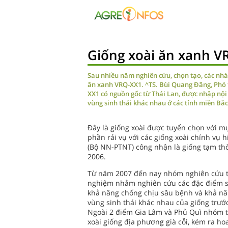
Giống xoài ăn xanh V
Sau nhiều năm nghiên cứu, chọn tạo, các nhà
ăn xanh VRQ-XX1. ^TS. Bùi Quang Đãng, Phó 
XX1 có nguồn gốc từ Thái Lan, được nhập nội
vùng sinh thái khác nhau ở các tỉnh miền Bắ
Đây là giống xoài được tuyển chọn với m
phần rải vụ với các giống xoài chính vụ
(Bộ NN-PTNT) công nhận là giống tạm thờ
2006.
Từ năm 2007 đến nay nhóm nghiên cứu ti
nghiệm nhằm nghiên cứu các đặc điểm sin
khả năng chống chịu sâu bệnh và khả năng
vùng sinh thái khác nhau của giống trướ
Ngoài 2 điểm Gia Lâm và Phủ Quì nhóm tá
xoài giống địa phương già cỗi, kém ra ho