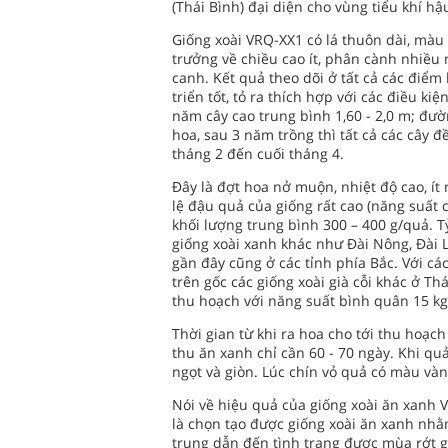
(Thái Bình) đại diện cho vùng tiểu khí h
Giống xoài VRQ-XX1 có lá thuôn dài, màu
trưởng về chiều cao ít, phân cành nhiều
canh. Kết quả theo dõi ở tất cả các điểm
triển tốt, tỏ ra thích hợp với các điều ki
năm cây cao trung bình 1,60 - 2,0 m; đườ
hoa, sau 3 năm trồng thì tất cả các cây đ
tháng 2 đến cuối tháng 4.
Đây là đợt hoa nở muộn, nhiệt độ cao, ít
lệ đậu quả của giống rất cao (năng suất c
khối lượng trung bình 300 – 400 g/quả. Tỷ
giống xoài xanh khác như Đài Nông, Đài 
gần đây cũng ở các tỉnh phía Bắc. Với c
trên gốc các giống xoài già cỗi khác ở Th
thu hoạch với năng suất bình quân 15 kg
Thời gian từ khi ra hoa cho tới thu hoạc
thu ăn xanh chỉ cần 60 - 70 ngày. Khi qu
ngọt và giòn. Lúc chín vỏ quả có màu vàn
Nói về hiệu quả của giống xoài ăn xanh 
là chọn tạo được giống xoài ăn xanh nhằ
trung dẫn đến tình trạng được mùa rớt g