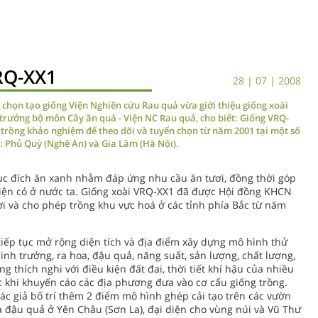
RQ-XX1
28 | 07 | 2008
 chọn tạo giống Viện Nghiên cứu Rau quả vừa giới thiệu giống xoài
trưởng bộ môn Cây ăn quả - Viện NC Rau quả, cho biết: Giống VRQ-
 trồng khảo nghiệm để theo dõi và tuyển chọn từ năm 2001 tại một số
c: Phủ Quỳ (Nghệ An) và Gia Lâm (Hà Nội).
ục đích ăn xanh nhằm đáp ứng nhu cầu ăn tươi, đồng thời góp
 hiện có ở nước ta. Giống xoài VRQ-XX1 đã được Hội đồng KHCN
i và cho phép trồng khu vực hoá ở các tỉnh phía Bắc từ năm
ếp tục mở rộng diện tích và địa điểm xây dựng mô hình thử
h trưởng, ra hoa, đậu quả, năng suất, sản lượng, chất lượng,
 thích nghi với điều kiện đất đai, thời tiết khí hậu của nhiều
c khi khuyến cáo các địa phương đưa vào cơ cấu giống trồng.
c giả bố trí thêm 2 điểm mô hình ghép cải tạo trên các vườn
a đậu quả ở Yên Châu (Sơn La), đại diện cho vùng núi và Vũ Thư