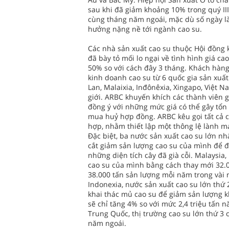
sau khi đã giảm khoảng 10% trong quý III
cùng tháng năm ngoái, mặc dù số ngày l
hưởng nặng nề tới ngành cao su.
Các nhà sản xuất cao su thuộc Hội đồng
đã bày tỏ mối lo ngại về tình hình giá ca
50% so với cách đây 3 tháng. Khách hàng
kinh doanh cao su từ 6 quốc gia sản xuấ
Lan, Malaixia, Inđônêxia, Xingapo, Việt
giới. ARBC khuyến khích các thành viên 
đồng ý với những mức giá có thể gây tổn
mua huỷ hợp đồng. ARBC kêu gọi tất cả c
hợp, nhằm thiết lập một thông lệ lành m
Đặc biệt, ba nước sản xuất cao su lớn nhấ
cắt giảm sản lượng cao su của mình để đẩ
những diện tích cây đã già cỗi. Malaysia,
cao su của mình bằng cách thay mới 32.0
38.000 tấn sản lượng mỗi năm trong vài 
Indonexia, nước sản xuất cao su lớn thứ 
khai thác mủ cao su để giảm sản lượng 
sẽ chỉ tăng 4% so với mức 2,4 triệu tấn 
Trung Quốc, thị trường cao su lớn thứ 3
năm ngoái.