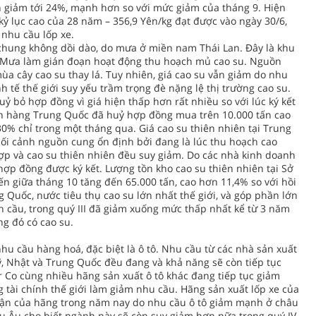
ẫn giảm tới 24%, mạnh hơn so với mức giảm của tháng 9. Hiện
ỷ lục cao của 28 năm – 356,9 Yên/kg đạt được vào ngày 30/6,
 nhu cầu lốp xe.
chung không dồi dào, do mưa ở miền nam Thái Lan. Đây là khu
. Mưa làm gián đoạn hoạt động thu hoạch mủ cao su. Nguồn
ùa cây cao su thay lá. Tuy nhiên, giá cao su vẫn giảm do nhu
nh tế thế giới suy yếu trầm trọng đè nặng lệ thị trường cao su.
 bỏ hợp đồng vì giá hiện thấp hơn rất nhiều so với lúc ký kết
ch hàng Trung Quốc đã huỷ hợp đồng mua trên 10.000 tấn cao
0% chỉ trong một tháng qua. Giá cao su thiên nhiên tại Trung
bối cảnh nguồn cung ổn định bởi đang là lúc thu hoạch cao
hợp và cao su thiên nhiên đều suy giảm. Do các nhà kinh doanh
 hợp đồng được ký kết. Lượng tồn kho cao su thiên nhiên tại Sở
n giữa tháng 10 tăng đến 65.000 tấn, cao hơn 11,4% so với hồi
 Quốc, nước tiêu thụ cao su lớn nhất thế giới, và góp phần lớn
n cầu, trong quý III đã giảm xuống mức thấp nhất kể từ 3 năm
ng đó có cao su.
nhu cầu hàng hoá, đặc biệt là ô tô. Nhu cầu từ các nhà sản xuất
ỹ, Nhật và Trung Quốc đều đang và khả năng sẽ còn tiếp tục
 Co cùng nhiều hãng sản xuất ô tô khác đang tiếp tục giảm
 tài chính thế giới làm giảm nhu cầu. Hãng sản xuất lốp xe của
huận của hãng trong năm nay do nhu cầu ô tô giảm mạnh ở châu
âu Âu cho biết ngành này sẽ còn suy giảm hơn nữa trong quý IV,