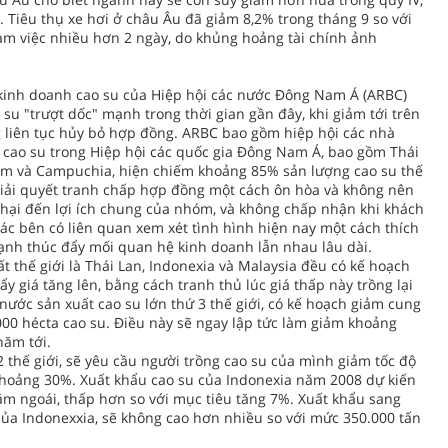
. Tiêu thụ xe hơi ở châu Âu đã giảm 8,2% trong tháng 9 so với
àm việc nhiều hơn 2 ngày, do khủng hoảng tài chính ảnh
 kinh doanh cao su của Hiệp hội các nước Đông Nam Á (ARBC)
o su "trượt dốc" mạnh trong thời gian gần đây, khi giảm tới trên
 liên tục hủy bỏ hợp đồng. ARBC bao gồm hiệp hội các nhà
t cao su trong Hiệp hội các quốc gia Đông Nam Á, bao gồm Thái
 Nam và Campuchia, hiện chiếm khoảng 85% sản lượng cao su thế
giải quyết tranh chấp hợp đồng một cách ôn hòa và không nên
 hại đến lợi ích chung của nhóm, và không chấp nhận khi khách
ác bên có liên quan xem xét tình hình hiện nay một cách thích
ạnh thúc đẩy mối quan hệ kinh doanh lẫn nhau lâu dài.
t thế giới là Thái Lan, Indonexia và Malaysia đều có kế hoạch
y giá tăng lên, bằng cách tranh thủ lúc giá thấp này trồng lại
 nước sản xuất cao su lớn thứ 3 thế giới, có kế hoạch giảm cung
00 hécta cao su. Điều này sẽ ngay lập tức làm giảm khoảng
năm tới.
2 thế giới, sẽ yêu cầu người trồng cao su của mình giảm tốc độ
khoảng 30%. Xuất khẩu cao su của Indonexia năm 2008 dự kiến
năm ngoái, thấp hơn so với mục tiêu tăng 7%. Xuất khẩu sang
 của Indonexxia, sẽ không cao hơn nhiều so với mức 350.000 tấn