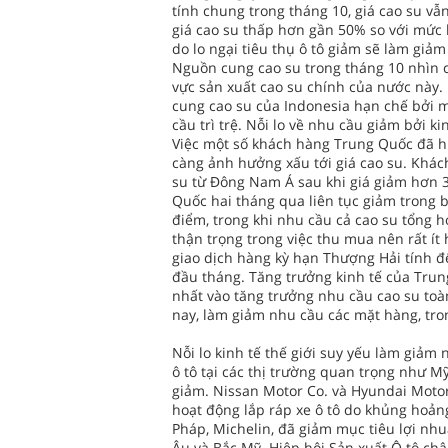
tính chung trong tháng 10, giá cao su v
giá cao su thấp hơn gần 50% so với mức k
do lo ngại tiêu thụ ô tô giảm sẽ làm giảm
Nguồn cung cao su trong tháng 10 nhìn 
vực sản xuất cao su chính của nước này
cung cao su của Indonesia hạn chế bởi m
cầu trì trệ. Nỗi lo về nhu cầu giảm bởi ki
Việc một số khách hàng Trung Quốc đã huỷ
càng ảnh hưởng xấu tới giá cao su. Khá
su từ Đông Nam Á sau khi giá giảm hơn 3
Quốc hai tháng qua liên tục giảm trong 
điểm, trong khi nhu cầu cả cao su tổng 
thận trọng trong việc thu mua nên rất ít
giao dịch hàng kỳ hạn Thượng Hải tính đế
đầu tháng. Tăng trưởng kinh tế của Trung
nhất vào tăng trưởng nhu cầu cao su toà
nay, làm giảm nhu cầu các mặt hàng, tro
Nỗi lo kinh tế thế giới suy yếu làm giảm 
ô tô tại các thị trường quan trọng như M
giảm. Nissan Motor Co. và Hyundai Motor
hoạt động lắp ráp xe ô tô do khủng hoảng
Pháp, Michelin, đã giảm mục tiêu lợi n
Âu và Bắc Mỹ. Hiệp hội Sản xuất Ô tô ch