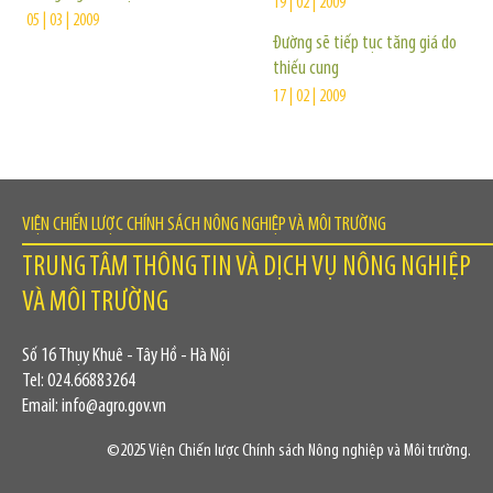
19 | 02 | 2009
05 | 03 | 2009
Đường sẽ tiếp tục tăng giá do
thiếu cung
17 | 02 | 2009
VIỆN CHIẾN LƯỢC CHÍNH SÁCH NÔNG NGHIỆP VÀ MÔI TRƯỜNG
TRUNG TÂM THÔNG TIN VÀ DỊCH VỤ NÔNG NGHIỆP
VÀ MÔI TRƯỜNG
Số 16 Thụy Khuê - Tây Hồ - Hà Nội
Tel: 024.66883264
Email: info@agro.gov.vn
©2025 Viện Chiến lược Chính sách Nông nghiệp và Môi trường.