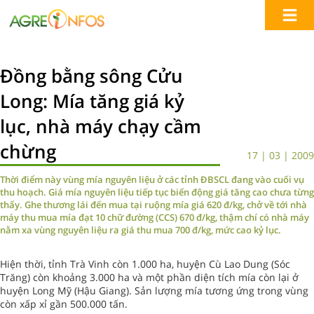
Đồng bằng sông Cửu
Long: Mía tăng giá kỷ
lục, nhà máy chạy cầm
chừng
17 | 03 | 2009
Thời điểm này vùng mía nguyên liệu ở các tỉnh ĐBSCL đang vào cuối vụ
thu hoạch. Giá mía nguyên liệu tiếp tục biến động giá tăng cao chưa từng
thấy. Ghe thương lái đến mua tại ruộng mía giá 620 đ/kg, chở về tới nhà
máy thu mua mía đạt 10 chữ đường (CCS) 670 đ/kg, thậm chí có nhà máy
nằm xa vùng nguyên liệu ra giá thu mua 700 đ/kg, mức cao kỷ lục.
Hiện thời, tỉnh Trà Vinh còn 1.000 ha, huyện Cù Lao Dung (Sóc
Trăng) còn khoảng 3.000 ha và một phần diện tích mía còn lại ở
huyện Long Mỹ (Hậu Giang). Sản lượng mía tương ứng trong vùng
còn xấp xỉ gần 500.000 tấn.