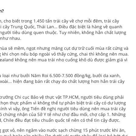
n?
cho biết trong 1.450 tấn trái cây về chợ mỗi đêm, trái cây
ái cây Trung Quốc, Thái Lan… Điều đặc biệt là hàng về quanh
n người tiêu dùng quen thuộc. Tuy nhiên, không hẳn chất lượng
 như nhau.
mùa sẽ mềm, ngọt nhưng măng cụt dự trữ cuối mùa rất cứng và
g khi chọn nếu bóp ngoài vỏ thấy cứng, chai thì không nên mua.
Zealand không nên mua trái nho cuống khô dù được giảm giá vì
ều loại như bưởi Năm Roi 6.500-7.500 đồng/kg, bưởi da xanh,
oài... hiện đang bán rất chạy do chất lượng hơn hẳn trái cây
trưởng Chi cục Bảo vệ thực vật TP.HCM, người tiêu dùng phải
chọn thực phẩm vì không thể tự phân biệt trái cây có dư lượng
nh vì vậy, ông Tiến đề nghị người tiêu dùng nên mua trái cây
có chứng nhận của Sở Y tế như chợ đầu mối, chợ cấp 1. Những
, Chile đều đạt tiêu chuẩn quốc tế nên có thể tin cậy được.
ng gọt vỏ, nên ngâm vào nước sạch chừng 15 phút trước khi ăn,
 quả hoặc rửa nhiều lần dưới vòi nước chảy để loại bỏ bớt dư