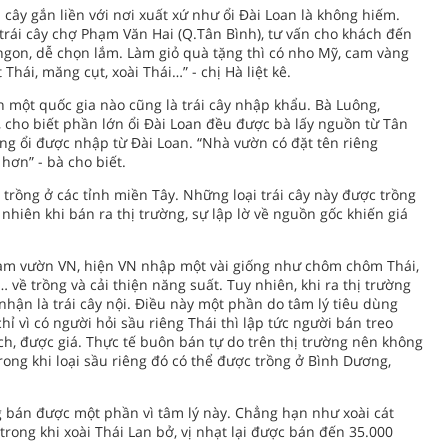
i cây gắn liền với nơi xuất xứ như ổi Đài Loan là không hiếm.
trái cây chợ Phạm Văn Hai (Q.Tân Bình), tư vấn cho khách đến
ngon, dễ chọn lắm. Làm giỏ quà tặng thì có nho Mỹ, cam vàng
Thái, măng cụt, xoài Thái…” - chị Hà liệt kê.
ên một quốc gia nào cũng là trái cây nhập khẩu. Bà Luông,
, cho biết phần lớn ổi Đài Loan đều được bà lấy nguồn từ Tân
ống ổi được nhập từ Đài Loan. “Nhà vườn có đặt tên riêng
hơn” - bà cho biết.
trồng ở các tỉnh miền Tây. Những loại trái cây này được trồng
nhiên khi bán ra thị trường, sự lập lờ về nguồn gốc khiến giá
 Làm vườn VN, hiện VN nhập một vài giống như chôm chôm Thái,
… về trồng và cải thiện năng suất. Tuy nhiên, khi ra thị trường
a nhận là trái cây nội. Điều này một phần do tâm lý tiêu dùng
hỉ vì có người hỏi sầu riêng Thái thì lập tức người bán treo
ch, được giá. Thực tế buôn bán tự do trên thị trường nên không
trong khi loại sầu riêng đó có thể được trồng ở Bình Dương,
g bán được một phần vì tâm lý này. Chẳng hạn như xoài cát
 trong khi xoài Thái Lan bở, vị nhạt lại được bán đến 35.000