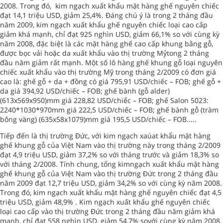
2008. Trong đó, kim ngạch xuất khẩu mặt hàng ghế nguyên chiếc
đạt 14,1 triệu USD, giảm 25,4%. Đáng chú ý là trong 2 tháng đầu
năm 2009, kim ngạch xuất khẩu ghế nguyên chiếc loại cao cấp
giảm khá mạnh, chỉ đạt 925 nghìn USD, giảm 66,1% so với cùng kỳ
năm 2008, đặc biệt là các mặt hàng ghế cao cấp khung bằng gỗ,
được bọc vải hoặc da xuất khẩu vào thị trường Mỷtong 2 tháng
đầu năm giảm rất mạnh. Một số lô hàng ghế khung gỗ loại nguyên
chiếc xuất khẩu vào thị trường Mỹ trong tháng 2/2009 có đơn giá
cao là: ghế gỗ + da + đồng có giá 795,91 USD/chiếc – FOB; ghế gỗ +
da giá 394,92 USD/chiếc – FOB; ghế bành (gỗ alder)
(613x569x950)mm giá 228,82 USD/chiếc – FOB; ghế Salon 5023:
2240*1030*970mm giá 222,5 USD/chiếc – FOB; ghế bành gỗ (tràm
bông vàng) (635x58x1079)mm giá 195,5 USD/chiếc – FOB.....
Tiếp đến là thị trường Đức, với kim ngạch xaúat khẩu mặt hàng
ghế khung gỗ của Việt Nam vào thị trường này trong tháng 2/2009
đạt 4,9 triệu USD, giảm 37,2% so với tháng trước và giảm 18,3% so
với tháng 2/2008. Tính chung, tổng kimngạch xuất khẩu mặt hàng
ghế khung gỗ của Việt Nam vào thị trường Đức trong 2 tháng đầu
năm 2009 đạt 12,7 triệu USD, giảm 34,2% so với cùng kỳ năm 2008.
Trong đó, kim ngạch xuất khẩu mặt hàng ghế nguyên chiếc đạt 4,5
triệu USD, giảm 48,9% . Kim ngạch xuất khẩu ghế nguyên chiếc
loại cao cấp vào thị trường Đức trong 2 tháng đầu năm giảm khá
mạnh, chỉ đạt 558 nghìn USD, giảm 54,7% sovới cùng kỳ năm 2008.