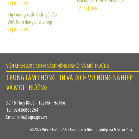
kim ngạch xuất khẩu đồ gỗ
23 | 03 | 2009
12 | 03 | 2009
Thị trường xuất khẩu gỗ của
Việt Nam đang bị thu hẹp
21 | 03 | 2009
VIỆN CHIẾN LƯỢC CHÍNH SÁCH NÔNG NGHIỆP VÀ MÔI TRƯỜNG
TRUNG TÂM THÔNG TIN VÀ DỊCH VỤ NÔNG NGHIỆP
VÀ MÔI TRƯỜNG
Số 16 Thụy Khuê - Tây Hồ - Hà Nội
Tel: 024.66883264
Email: info@agro.gov.vn
©2025 Viện Chiến lược Chính sách Nông nghiệp và Môi trường.