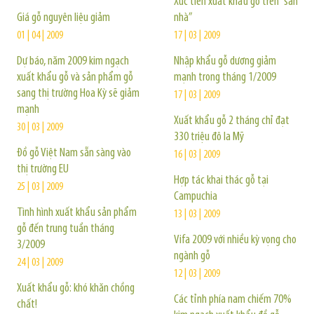
Xúc tiến xuất khẩu gỗ trên “sân
Giá gỗ nguyên liệu giảm
nhà”
01 | 04 | 2009
17 | 03 | 2009
Dự báo, năm 2009 kim ngạch
Nhập khẩu gỗ dương giảm
xuất khẩu gỗ và sản phẩm gỗ
mạnh trong tháng 1/2009
sang thị trường Hoa Kỳ sẽ giảm
17 | 03 | 2009
mạnh
Xuất khẩu gỗ 2 tháng chỉ đạt
30 | 03 | 2009
330 triệu đô la Mỹ
Đồ gỗ Việt Nam sẵn sàng vào
16 | 03 | 2009
thị trường EU
Hợp tác khai thác gỗ tại
25 | 03 | 2009
Campuchia
Tình hình xuất khẩu sản phẩm
13 | 03 | 2009
gỗ đến trung tuần tháng
Vifa 2009 với nhiều kỳ vọng cho
3/2009
ngành gỗ
24 | 03 | 2009
12 | 03 | 2009
Xuất khẩu gỗ: khó khăn chồng
Các tỉnh phía nam chiếm 70%
chất!