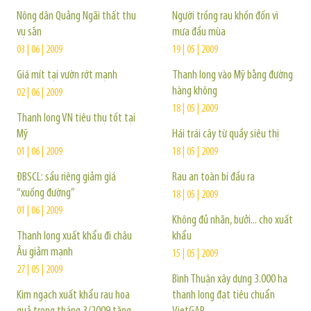
Nông dân Quảng Ngãi thất thu
Người trồng rau khốn đốn vì
vụ sắn
mưa đầu mùa
03 | 06 | 2009
19 | 05 | 2009
Giá mít tại vườn rớt mạnh
Thanh long vào Mỹ bằng đường
hàng không
02 | 06 | 2009
18 | 05 | 2009
Thanh long VN tiêu thụ tốt tại
Mỹ
Hái trái cây từ quầy siêu thị
01 | 06 | 2009
18 | 05 | 2009
ĐBSCL: sầu riêng giảm giá
Rau an toàn bí đầu ra
“xuống đường”
18 | 05 | 2009
01 | 06 | 2009
Không đủ nhãn, bưởi... cho xuất
Thanh long xuất khẩu đi châu
khẩu
Âu giảm mạnh
15 | 05 | 2009
27 | 05 | 2009
Bình Thuận xây dựng 3.000 ha
Kim ngạch xuất khẩu rau hoa
thanh long đạt tiêu chuẩn