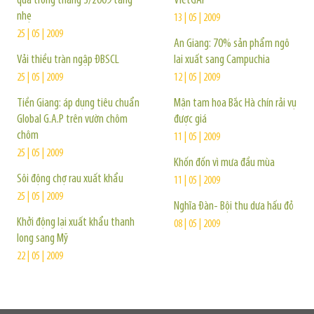
quả trong tháng 3/2009 tăng
VietGAP
nhẹ
13 | 05 | 2009
25 | 05 | 2009
An Giang: 70% sản phẩm ngô
Vải thiều tràn ngập ĐBSCL
lai xuất sang Campuchia
25 | 05 | 2009
12 | 05 | 2009
Tiền Giang: áp dụng tiêu chuẩn
Mận tam hoa Bắc Hà chín rải vụ
Global G.A.P trên vườn chôm
được giá
chôm
11 | 05 | 2009
25 | 05 | 2009
Khốn đốn vì mưa đầu mùa
Sôi động chợ rau xuất khẩu
11 | 05 | 2009
25 | 05 | 2009
Nghĩa Đàn- Bội thu dưa hấu đỏ
Khởi động lại xuất khẩu thanh
08 | 05 | 2009
long sang Mỹ
22 | 05 | 2009