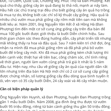
Đức, Từ Liêm, Quốc Oai, Chương Mỹ, Phúc Thọ và Đan Phượng. Kết
quả cho thấy, giống cây ăn quả đang bị thả nổi, mạnh ai nấy làm.
Hầu hết các chủ trang trại đều cho biết giống cây ăn quả họ trồng
là mua tự do, không biết các chỉ số kỹ thuật cây giống. Hậu quả là
nhiều chủ vườn mua phải giống cây rởm mất tiền oan mà không
biết kêu ai. Năm 2001, ông Nguyễn Văn Kết ở xã Hồng Hà (Đan
Phượng) tìm đến một cơ sở cung ứng giống cây trên địa bàn để
mua 100 gốc bưởi được giới thiệu là bưởi Diễn chính hiệu. Sau
thời gian chăm sóc theo đúng hướng dẫn, cây phát triển tốt nhưng
mãi không thấy ra hoa và đậu quả. Sau 7 năm kiên trì chờ đợi, ông
nhận ra mình đã mua phải giống rởm và đã phải phá bỏ vườn
bưởi để trồng cây mới. Khi đã mua phải giống kém chất lượng thì
bên cạnh việc thiệt hại về tiền bạc, công chăm sóc, chỉ tính riêng
về thời gian, người làm vườn cũng phải trả giá ít nhất là 5 năm
đầu tư. Hiện nay, nhu cầu về giống cây ăn quả của người dân rất
lớn nhưng trên địa bàn Hà Nội mới chỉ có 2 cơ sở cung cấp giống
được chứng nhận, số lượng giống cây đầu dòng qua bình tuyển ít
ỏi, vẻn vẹn có 35 cây bưởi Diễn, 24 cây xoài và 46 cây nhãn muộn.
Cần có biện pháp quản lý
Ông Nguyễn Văn Huynh, xã Đan Phượng, huyện Đan Phượng trồng
gần 1 mẫu bưởi Diễn. Năm 2008, gia đình ông thu được từ vườn
bưởi 95 triệu đồng, riêng từ bán cành giống thu gần 50 triệu đồng.