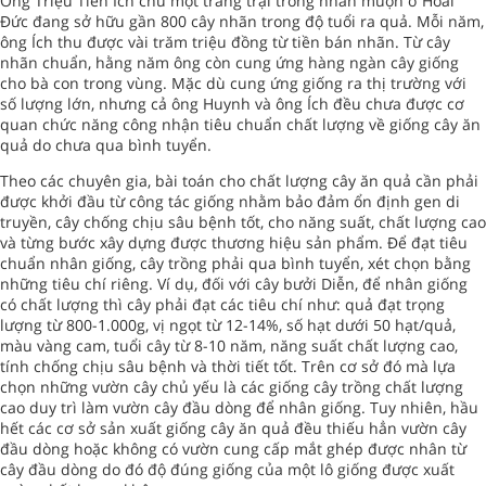
Ông Triệu Tiến Ích chủ một trang trại trồng nhãn muộn ở Hoài
Đức đang sở hữu gần 800 cây nhãn trong độ tuổi ra quả. Mỗi năm,
ông Ích thu được vài trăm triệu đồng từ tiền bán nhãn. Từ cây
nhãn chuẩn, hằng năm ông còn cung ứng hàng ngàn cây giống
cho bà con trong vùng. Mặc dù cung ứng giống ra thị trường với
số lượng lớn, nhưng cả ông Huynh và ông Ích đều chưa được cơ
quan chức năng công nhận tiêu chuẩn chất lượng về giống cây ăn
quả do chưa qua bình tuyển.
Theo các chuyên gia, bài toán cho chất lượng cây ăn quả cần phải
được khởi đầu từ công tác giống nhằm bảo đảm ổn định gen di
truyền, cây chống chịu sâu bệnh tốt, cho năng suất, chất lượng cao
và từng bước xây dựng được thương hiệu sản phẩm. Để đạt tiêu
chuẩn nhân giống, cây trồng phải qua bình tuyển, xét chọn bằng
những tiêu chí riêng. Ví dụ, đối với cây bưởi Diễn, để nhân giống
có chất lượng thì cây phải đạt các tiêu chí như: quả đạt trọng
lượng từ 800-1.000g, vị ngọt từ 12-14%, số hạt dưới 50 hạt/quả,
màu vàng cam, tuổi cây từ 8-10 năm, năng suất chất lượng cao,
tính chống chịu sâu bệnh và thời tiết tốt. Trên cơ sở đó mà lựa
chọn những vườn cây chủ yếu là các giống cây trồng chất lượng
cao duy trì làm vườn cây đầu dòng để nhân giống. Tuy nhiên, hầu
hết các cơ sở sản xuất giống cây ăn quả đều thiếu hẳn vườn cây
đầu dòng hoặc không có vườn cung cấp mắt ghép được nhân từ
cây đầu dòng do đó độ đúng giống của một lô giống được xuất