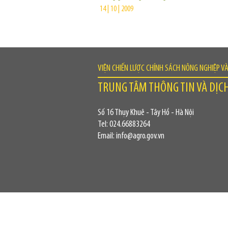
14 | 10 | 2009
VIỆN CHIẾN LƯỢC CHÍNH SÁCH NÔNG NGHIỆP V
TRUNG TÂM THÔNG TIN VÀ DỊC
Số 16 Thụy Khuê - Tây Hồ - Hà Nội
Tel: 024.66883264
Email: info@agro.gov.vn