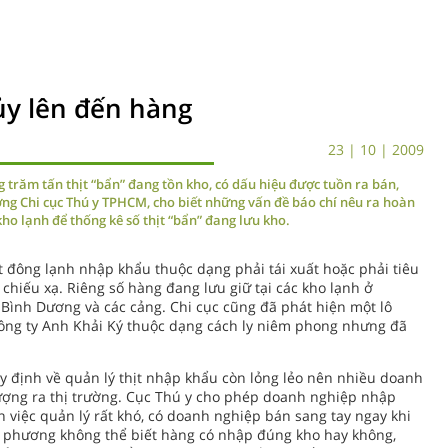
hủy lên đến hàng
23 | 10 | 2009
ng trăm tấn thịt “bẩn” đang tồn kho, có dấu hiệu được tuồn ra bán,
ởng Chi cục Thú y TPHCM, cho biết những vấn đề báo chí nêu ra hoàn
kho lạnh để thống kê số thịt “bẩn” đang lưu kho.
ịt đông lạnh nhập khẩu thuộc dạng phải tái xuất hoặc phải tiêu
 chiếu xạ. Riêng số hàng đang lưu giữ tại các kho lạnh ở
 Bình Dương và các cảng. Chi cục cũng đã phát hiện một lô
Công ty Anh Khải Ký thuộc dạng cách ly niêm phong nhưng đã
 định về quản lý thịt nhập khẩu còn lỏng lẻo nên nhiều doanh
ượng ra thị trường. Cục Thú y cho phép doanh nghiệp nhập
 việc quản lý rất khó, có doanh nghiệp bán sang tay ngay khi
a phương không thể biết hàng có nhập đúng kho hay không,