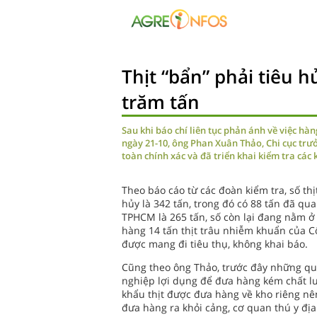
Thịt “bẩn” phải tiêu 
trăm tấn
Sau khi báo chí liên tục phản ánh về việc hà
ngày 21-10, ông Phan Xuân Thảo, Chi cục trư
toàn chính xác và đã triển khai kiểm tra các 
Theo báo cáo từ các đoàn kiểm tra, số th
hủy là 342 tấn, trong đó có 88 tấn đã qua
TPHCM là 265 tấn, số còn lại đang nằm ở
hàng 14 tấn thịt trâu nhiễm khuẩn của 
được mang đi tiêu thụ, không khai báo.
Cũng theo ông Thảo, trước đây những quy
nghiệp lợi dụng để đưa hàng kém chất l
khẩu thịt được đưa hàng về kho riêng nên
đưa hàng ra khỏi cảng, cơ quan thú y đị