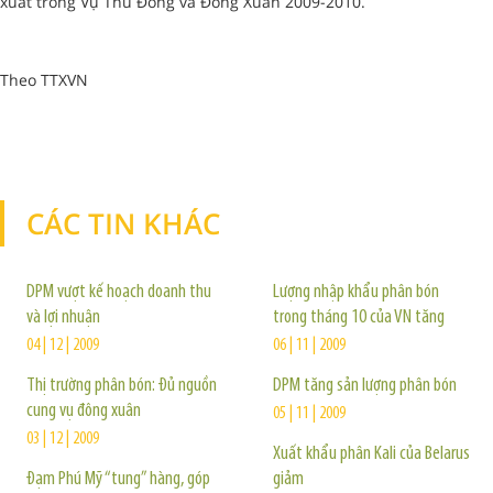
xuất trong Vụ Thu Đông và Đông Xuân 2009-2010.
Theo TTXVN
CÁC TIN KHÁC
TIN KHÁC
DPM vượt kế hoạch doanh thu
Lượng nhập khẩu phân bón
và lợi nhuận
trong tháng 10 của VN tăng
04 | 12 | 2009
06 | 11 | 2009
Thị trường phân bón: Đủ nguồn
DPM tăng sản lượng phân bón
cung vụ đông xuân
05 | 11 | 2009
03 | 12 | 2009
Xuất khẩu phân Kali của Belarus
Đạm Phú Mỹ “tung” hàng, góp
giảm