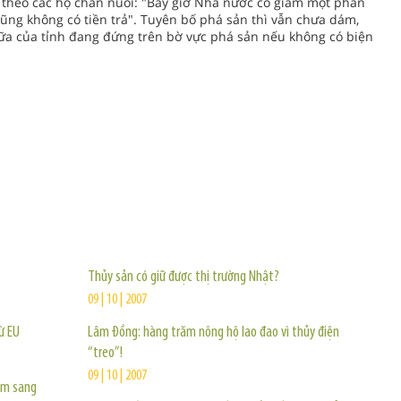
 theo các hộ chăn nuôi: "Bây giờ Nhà nước có giảm một phần
cũng không có tiền trả". Tuyên bố phá sản thì vẫn chưa dám,
ữa của tỉnh đang đứng trên bờ vực phá sản nếu không có biện
TIN KHÁC
Thủy sản có giữ được thị trường Nhật?
09 | 10 | 2007
ừ EU
Lâm Đồng: hàng trăm nông hộ lao đao vì thủy điện
“treo”!
09 | 10 | 2007
ẩm sang