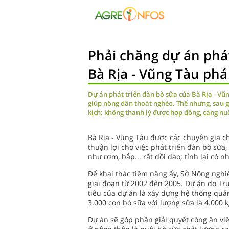
Phải chăng dự án phát
Bà Rịa - Vũng Tàu phá
Dự án phát triển đàn bò sữa của Bà Rịa - Vũ
giúp nông dân thoát nghèo. Thế nhưng, sau 
kịch: không thanh lý được hợp đồng, càng nuô
Bà Rịa - Vũng Tàu được các chuyên gia c
thuận lợi cho việc phát triển đàn bò sữa
như rơm, bắp... rất dồi dào; tỉnh lại có n
Ðể khai thác tiềm năng ấy, Sở Nông nghiệ
giai đoạn từ 2002 đến 2005. Dự án do T
tiêu của dự án là xây dựng hệ thống quản
3.000 con bò sữa với lượng sữa là 4.000 k
Dự án sẽ góp phần giải quyết công ăn vi