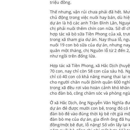
triệu đồng.
Thế nhưng, vận rủi chưa phải đã hết. Mư
chủ động trong việc nuôi hay bán, dù hiệ
dự án là hộ các anh Trần Ðình Lân, Ngu
chị phải nuôi thêm chín con nữa. Sở dĩ 
hợp tác xã bò sữa Tiền Phong của xã, trư
trong xã tham gia dự án. Nay thua lỗ, ngư
nuôi 19 con bò sữa của dự án, nhưng nay 
quân một tháng, chị Nguồn lỗ từ 2 đến 2,
như ngồi trên đống lửa.
Hợp tác xã Tiền Phong, xã Hắc Dịch (huyệ
70 con, nay chỉ còn 58 con của sáu hộ. N
chỉ có 40 con có khả năng mang thai lại
cho người chăn nuôi (bình quân 600 nghì
trong xã đều rơi vào hoàn cảnh khó khă
cho đàn bò, công chăm sóc và phòng ngừ
Ở xã Hắc Dịch, ông Nguyễn Văn Nghĩa đượ
dự án đẻ được mười con bê, trong đó có t
đàn bò đẻ vào đúng thời kỳ bê rớt giá một
đàn bò mẹ của dự án, gia đình ông đã hụt
đồng/một bê đực, lỗ nặng! Số vốn lấy lại