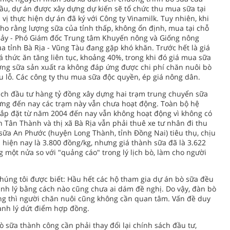
 đầu, dự án được xây dựng dự kiến sẽ tổ chức thu mua sữa tại
vị thực hiện dự án đã ký với Công ty Vinamilk. Tuy nhiên, khi
cho rằng lượng sữa của tỉnh thấp, không ổn định, mua tại chỗ
 Bảy - Phó Giám đốc Trung tâm Khuyến nông và Giống nông
a tỉnh Bà Rịa - Vũng Tàu đang gặp khó khăn. Trước hết là giá
 thức ăn tăng liên tục, khoảng 40%, trong khi đó giá mua sữa
ượng sữa sản xuất ra không đáp ứng được chi phí chăn nuôi bò
u lỗ. Các công ty thu mua sữa độc quyền, ép giá nông dân.
sách đầu tư hàng tỷ đồng xây dựng hai trạm trung chuyển sữa
hưng đến nay các trạm này vẫn chưa hoạt động. Toàn bộ hệ
ắp đặt từ năm 2004 đến nay vẫn không hoạt động vì không có
 Tân Thành và thị xã Bà Rịa vẫn phải thuê xe tư nhân đi thu
sữa An Phước (huyện Long Thành, tỉnh Ðồng Nai) tiêu thụ, chịu
 hiện nay là 3.800 đồng/kg, nhưng giá thành sữa đã là 3.622
g một nửa so với "quảng cáo" trong lý lịch bò, làm cho người
chúng tôi được biết: Hầu hết các hộ tham gia dự án bò sữa đều
nh lý bằng cách nào cũng chưa ai dám đề nghị. Do vậy, đàn bò
ng thì người chăn nuôi cũng không cần quan tâm. Vấn đề duy
nh lý dứt điểm hợp đồng.
sữa thành công cần phải thay đổi lại chính sách đầu tư,