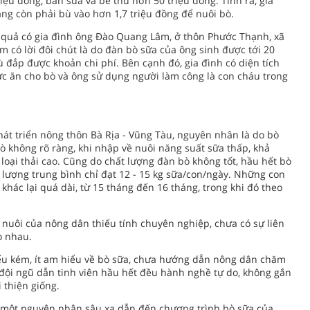
iệu đồng, bán sữa và bê thu hơn 50 triệu đồng. Tính ra, gia
háng còn phải bù vào hơn 1,7 triệu đồng để nuôi bò.
u quả có gia đình ông Ðào Quang Lâm, ở thôn Phước Thạnh, xã
 có lời đôi chút là do đàn bò sữa của ông sinh được tới 20
bù đắp được khoản chi phí. Bên cạnh đó, gia đình có diện tích
c ăn cho bò và ông sử dụng người làm công là con cháu trong
át triển nông thôn Bà Rịa - Vũng Tàu, nguyên nhân là do bò
bò không rõ ràng, khi nhập về nuôi năng suất sữa thấp, khả
 loại thải cao. Cũng do chất lượng đàn bò không tốt, hầu hết bò
n lượng trung bình chỉ đạt 12 - 15 kg sữa/con/ngày. Những con
 khác lại quá dài, từ 15 tháng đến 16 tháng, trong khi đó theo
 nuôi của nông dân thiếu tính chuyên nghiệp, chưa có sự liên
o nhau.
ếu kém, ít am hiểu về bò sữa, chưa hướng dẫn nông dân chăm
 đội ngũ dẫn tinh viên hầu hết đều hành nghề tự do, không gắn
 thiện giống.
g, một nguyên nhân sâu xa dẫn đến chương trình bò sữa của