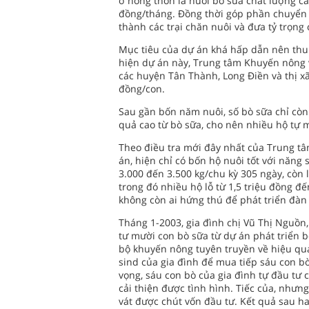
ở nông thôn là nuôi bò sữa chất lượng ca
đồng/tháng. Ðồng thời góp phần chuyển d
thành các trại chăn nuôi và đưa tỷ trọng
Mục tiêu của dự án khá hấp dẫn nên thu
hiện dự án này, Trung tâm Khuyến nông 
các huyện Tân Thành, Long Ðiền và thị xã
đồng/con.
Sau gần bốn năm nuôi, số bò sữa chỉ còn
quả cao từ bò sữa, cho nên nhiều hộ tự m
Theo điều tra mới đây nhất của Trung t
án, hiện chỉ có bốn hộ nuôi tốt với năng 
3.000 đến 3.500 kg/chu kỳ 305 ngày, còn l
trong đó nhiều hộ lỗ từ 1,5 triệu đồng đế
không còn ai hứng thú để phát triển đàn
Tháng 1-2003, gia đình chị Vũ Thị Nguồn
tư mười con bò sữa từ dự án phát triển 
bộ khuyến nông tuyên truyền về hiệu quả 
sind của gia đình để mua tiếp sáu con b
vọng, sáu con bò của gia đình tự đầu tư
cải thiện được tình hình. Tiếc của, như
vát được chút vốn đầu tư. Kết quả sau ha