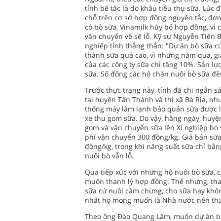
tỉnh bế tắc là do khâu tiêu thụ sữa. Lúc
chỗ trên cơ sở hợp đồng nguyên tắc, đơn 
có bò sữa, Vinamilk hủy bỏ hợp đồng, vì 
vận chuyển về sẽ lỗ. Kỹ sư Nguyễn Tiến
nghiệp tỉnh thẳng thắn: "Dự án bò sữa củ
thành sữa quá cao, vì những năm qua, giá
của các công ty sữa chỉ tăng 10%. Sản l
sữa. Số đông các hộ chăn nuôi bò sữa đề
Trước thực trạng này, tỉnh đã chi ngân 
tại huyện Tân Thành và thị xã Bà Rịa, n
thống máy làm lạnh bảo quản sữa được l
xe thu gom sữa. Do vậy, hằng ngày, huyện
gom và vận chuyển sữa lên Xí nghiệp bò 
phí vận chuyển 300 đồng/kg. Giá bán sữa
đồng/kg, trong khi năng suất sữa chỉ bằn
nuôi bò vẫn lỗ.
Qua tiếp xúc với những hộ nuôi bò sữa, 
muốn thanh lý hợp đồng. Thế nhưng, tha
sữa cứ nuôi cầm chừng, cho sữa hay khô
nhất họ mong muốn là Nhà nước nên tha
Theo ông Ðào Quang Lâm, muốn dự án bò 