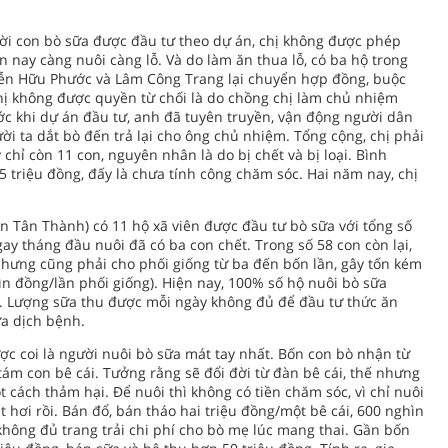
ời con bò sữa được đầu tư theo dự án, chị không được phép
n nay càng nuôi càng lỗ. Và do làm ăn thua lỗ, có ba hộ trong
yễn Hữu Phước và Lâm Công Trang lại chuyển hợp đồng, buộc
chị không được quyền từ chối là do chồng chị làm chủ nhiệm
ớc khi dự án đầu tư, anh đã tuyên truyền, vận động người dân
ời ta dắt bò đến trả lại cho ông chủ nhiệm. Tổng cộng, chị phải
chỉ còn 11 con, nguyên nhân là do bị chết và bị loại. Bình
5 triệu đồng, đấy là chưa tính công chăm sóc. Hai năm nay, chị
n Tân Thành) có 11 hộ xã viên được đầu tư bò sữa với tổng số
gay tháng đầu nuôi đã có ba con chết. Trong số 58 con còn lại,
 nhưng cũng phải cho phối giống từ ba đến bốn lần, gây tốn kém
n đồng/lần phối giống). Hiện nay, 100% số hộ nuôi bò sữa
n. Lượng sữa thu được mỗi ngày không đủ để đầu tư thức ăn
a dịch bệnh.
c coi là người nuôi bò sữa mát tay nhất. Bốn con bò nhận từ
ám con bê cái. Tưởng rằng sẽ đổi đời từ đàn bê cái, thế nhưng
 cách thảm hại. Ðể nuôi thì không có tiền chăm sóc, vì chỉ nuôi
 hơi rồi. Bán đổ, bán tháo hai triệu đồng/một bê cái, 600 nghìn
 không đủ trang trải chi phí cho bò mẹ lúc mang thai. Gần bốn