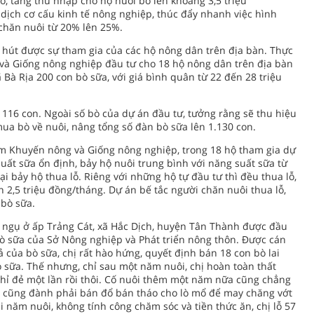
o, tăng thu nhập cho hộ nuôi bò lên khoảng 3,5 triệu
ịch cơ cấu kinh tế nông nghiệp, thúc đẩy nhanh việc hình
 chăn nuôi từ 20% lên 25%.
 hút được sự tham gia của các hộ nông dân trên địa bàn. Thực
và Giống nông nghiệp đầu tư cho 18 hộ nông dân trên địa bàn
 Bà Rịa 200 con bò sữa, với giá bình quân từ 22 đến 28 triệu
 116 con. Ngoài số bò của dự án đầu tư, tưởng rằng sẽ thu hiệu
ua bò về nuôi, nâng tổng số đàn bò sữa lên 1.130 con.
âm Khuyến nông và Giống nông nghiệp, trong 18 hộ tham gia dự
suất sữa ổn định, bảy hộ nuôi trung bình với năng suất sữa từ
ại bảy hộ thua lỗ. Riêng với những hộ tự đầu tư thì đều thua lỗ,
n 2,5 triệu đồng/tháng. Dự án bế tắc người chăn nuôi thua lỗ,
 bò sữa.
, ngụ ở ấp Trảng Cát, xã Hắc Dịch, huyện Tân Thành được đầu
bò sữa của Sở Nông nghiệp và Phát triển nông thôn. Ðược cán
của bò sữa, chị rất hào hứng, quyết định bán 18 con bò lai
ò sữa. Thế nhưng, chỉ sau một năm nuôi, chị hoàn toàn thất
 chỉ đẻ một lần rồi thôi. Cố nuôi thêm một năm nữa cũng chẳng
ng cũng đành phải bán đổ bán tháo cho lò mổ để may chăng vớt
i năm nuôi, không tính công chăm sóc và tiền thức ăn, chị lỗ 57