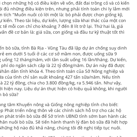
 chọn những hộ có điều kiện về vốn, đất đai trồng cỏ và có kiến
ội đủ những điều kiện trên, nhưng phải tính toán chi ly lắm mới
tích "Muốn nuôi có lời một là: bò phải được chọn giống kỹ,
 kiến. Theo tài liệu, dự kiến, lượng sữa khai thác của một con
 tế mỗi con chỉ cho khoảng 7 đến 8 lít trở lại. Thứ hai là, giá
 vấn đề cơ bản là: giá sữa, con giống và đầu tư kỹ thuật tốt thì
iển bò sữa, tỉnh Bà Rịa - Vũng Tàu đã lập dự án chống suy dinh
trẻ em dưới 5 tuổi ở các cơ sở mầm non, được uống sữa 9
 uống 12 tháng/năm, với tần suất uống 16 lần/tháng. Dự kiến,
 phí do ngân sách cấp là 22 tỷ đồng/năm. Dự án này đã được
 Nhân dân tỉnh khóa 4. Theo tính toán của Sở Nông nghiệp và
ữa của tỉnh chỉ sản xuất khoảng 427 tấn sữa/năm. Nếu tính
 22 tỷ đồng, chia cho 3.800 đồng/kg, ra 5.946 tấn. Như vậy,
ới hiện nay. Liệu dự án thực hiện có hiệu quả không, khi người
n bò sữa?
ung tâm Khuyến nông và Giống nông nghiệp tỉnh cho biết:
p Phát triển nông thôn về các chính sách hỗ trợ cho các hộ
án phát triển bò sữa để Sở trình UBND tỉnh sớm ban hành các
chăn nuôi bò sữa. Sẽ tiến hành thanh lý đàn bò sữa đã hết hợp
hững hộ nào đủ khả năng, chúng tôi đề nghị tiếp tục nuôi.