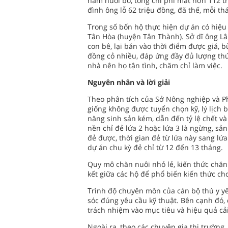
năm nuôi bò, tổng chi phí mất hơn 112 tr
đình ông lỗ 62 triệu đồng, đã thế, mỗi t
Trong số bốn hộ thực hiện dự án có hiệ
Tân Hòa (huyện Tân Thành). Sở dĩ ông Lâm
con bê, lại bán vào thời điểm được giá, 
đồng cỏ nhiều, đáp ứng đầy đủ lượng thứ
nhà nên họ tận tình, chăm chỉ làm việc.
Nguyên nhân và lời giải
Theo phân tích của Sở Nông nghiệp và Ph
giống không được tuyển chọn kỹ, lý lịch 
năng sinh sản kém, dẫn đến tỷ lệ chết và
nền chỉ đẻ lứa 2 hoặc lứa 3 là ngừng, sả
đẻ được, thời gian đẻ từ lứa này sang lứa
dự án chu kỳ đẻ chỉ từ 12 đến 13 tháng.
Quy mô chăn nuôi nhỏ lẻ, kiến thức chăn
kết giữa các hộ để phổ biến kiến thức ch
Trình độ chuyên môn của cán bộ thú y y
sóc đúng yêu cầu kỹ thuật. Bên cạnh đó,
trách nhiệm vào mục tiêu và hiệu quả cải
Ngoài ra, theo các chuyên gia thị trườn