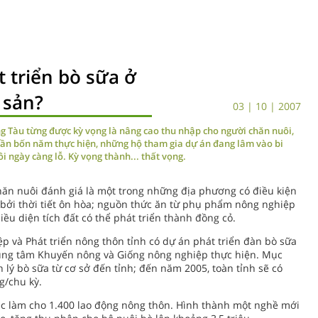
 triển bò sữa ở
 sản?
03 | 10 | 2007
ng Tàu từng được kỳ vọng là nâng cao thu nhập cho người chăn nuôi,
gần bốn năm thực hiện, những hộ tham gia dự án đang lâm vào bi
i ngày càng lỗ. Kỳ vọng thành... thất vọng.
hăn nuôi đánh giá là một trong những địa phương có điều kiện
, bởi thời tiết ôn hòa; nguồn thức ăn từ phụ phẩm nông nghiệp
hiều diện tích đất có thể phát triển thành đồng cỏ.
p và Phát triển nông thôn tỉnh có dự án phát triển đàn bò sữa
rung tâm Khuyến nông và Giống nông nghiệp thực hiện. Mục
 lý bò sữa từ cơ sở đến tỉnh; đến năm 2005, toàn tỉnh sẽ có
g/chu kỳ.
ệc làm cho 1.400 lao động nông thôn. Hình thành một nghề mới