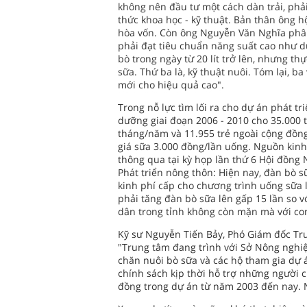
không nên đầu tư một cách dàn trải, phải
thức khoa học - kỹ thuật. Bản thân ông h
hòa vốn. Còn ông Nguyễn Văn Nghĩa phân 
phải đạt tiêu chuẩn năng suất cao như dự
bò trong ngày từ 20 lít trở lên, nhưng thực
sữa. Thứ ba là, kỹ thuật nuôi. Tóm lại, ba
mới cho hiệu quả cao".
Trong nỗ lực tìm lối ra cho dự án phát tr
dưỡng giai đoạn 2006 - 2010 cho 35.000 
tháng/năm và 11.955 trẻ ngoài cộng đồng
giá sữa 3.000 đồng/lần uống. Nguồn kinh
thông qua tại kỳ họp lần thứ 6 Hội đồng
Phát triển nông thôn: Hiện nay, đàn bò s
kinh phí cấp cho chương trình uống sữa là
phải tăng đàn bò sữa lên gấp 15 lần so v
dân trong tỉnh không còn mặn mà với co
Kỹ sư Nguyễn Tiến Bảy, Phó Giám đốc Tr
"Trung tâm đang trình với Sở Nông nghiệ
chăn nuôi bò sữa và các hộ tham gia dự 
chính sách kịp thời hỗ trợ những người 
đồng trong dự án từ năm 2003 đến nay. N