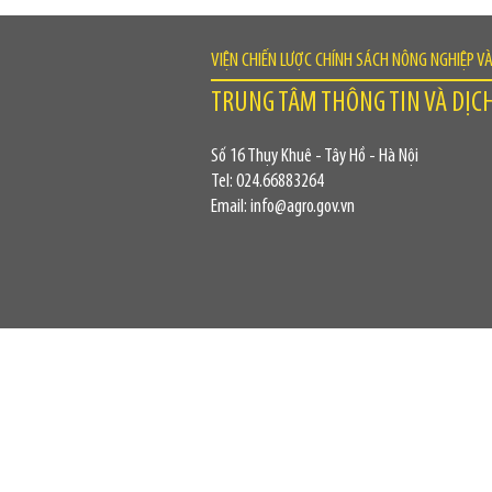
VIỆN CHIẾN LƯỢC CHÍNH SÁCH NÔNG NGHIỆP V
TRUNG TÂM THÔNG TIN VÀ DỊC
Số 16 Thụy Khuê - Tây Hồ - Hà Nội
Tel: 024.66883264
Email: info@agro.gov.vn