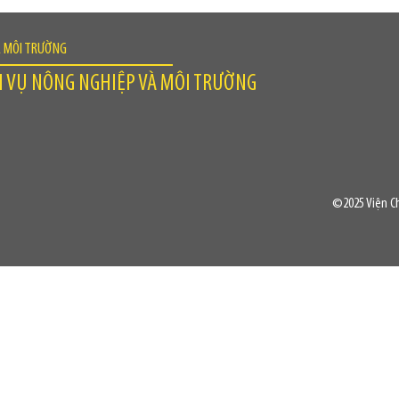
À MÔI TRƯỜNG
H VỤ NÔNG NGHIỆP VÀ MÔI TRƯỜNG
©2025 Viện Ch