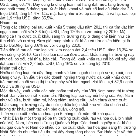
USD, tăng 68,7%. Đây cũng là chủng loại mặt hàng đạt mức tăng trưởng
cao nhất trong 5 tháng qua. Xuất khẩu khoai và một số loại củ khác đạt 2,8
triệu USD, tăng 54,4%. Các mặt hàng như ước ép rau quả, lá và hạt các loại
đạt 1,9 triệu USD, tăng 35,5%.
Nhóm rau:
Trong các chủng loại rau xuất khẩu 5 tháng đầu năm 2011 thì cà tím đạt kim
ngạch cao nhất với 3,6 triệu USD, tăng 120% so với cùng kỳ 2010. Mặt
hàng cà tím được xuất khẩu sang thị trường này ở dạng chế biến như cà
tím chiên và nướng. Đơn giá trung bình xuất khẩu cà tím chiên hiện tại là
2,16 USD/kg, tăng 0,6% so với cùng kỳ 2010.
Tiếp đến là rau cải các loại với kim ngạch đạt 2,4 triệu USD, tăng 13,3% so
với cùng kỳ 2010. Có nhiều loại rau cải được xuất khẩu sang thị trường này
như cải bó xôi, cải thìa, bắp cải…Trong đó, xuất khẩu rau cải bó xôi sấy khô
đạt cao nhất với 2,2 triệu USD, tăng 16% so với cùng kỳ 2010.
Nhóm trái cây:
Nhiều chủng loại trái cây tăng mạnh về kim ngạch như quả sơ ri, xoài, nho…
Đáng chú ý, lần đầu tiên các doanh nghiệp trong nước đã xuất khẩu được
trái mơ và chuối sang thị trường này với kim ngạch đạt lần lượt 82,9 nghìn
USD và 39 nghìn USD.
Mặc dù vậy, xuất khẩu các sản phẩm trái cây của Việt Nam sang thị trường
Nhật Bản vẫn còn rất khiêm tốn. Những loại trái cây nổi tiếng của Việt Nam
như vú sữa, bưởi năm roi, hồng xiêm, mãng cầu…vẫn chưa được xuất
khẩu sang thị trường này do những điều kiện khắt khe về tiêu chuẩn chất
lượng từ khâu canh tác đến bảo quản, đóng gói.
Triển vọng xuất khẩu rau hoa quả 6 tháng cuối năm rất khả quan
- Nhật Bản là một trong số ba thị trường xuất khẩu rau và hoa quả lớn nhất
của Việt Nam, bên cạnh Trung Quốc và Nga. Các doanh nghiệp xuất khẩu
rau quả của Việt Nam có nhiều cơ hội xuất khẩu rau hoa quả sang thị trường
Nhật Bản do nhu cầu tiêu thụ tại đây đang tăng nhanh. Sự khác biệt về thời