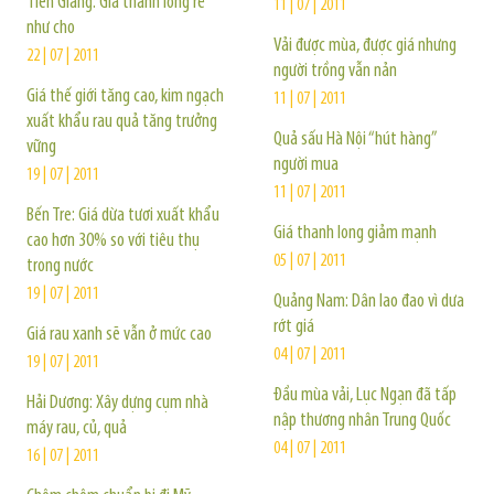
Tiền Giang: Giá thanh long rẻ
11 | 07 | 2011
như cho
Vải được mùa, được giá nhưng
22 | 07 | 2011
người trồng vẫn nản
Giá thế giới tăng cao, kim ngạch
11 | 07 | 2011
xuất khẩu rau quả tăng trưởng
Quả sấu Hà Nội “hút hàng”
vững
người mua
19 | 07 | 2011
11 | 07 | 2011
Bến Tre: Giá dừa tươi xuất khẩu
Giá thanh long giảm mạnh
cao hơn 30% so với tiêu thụ
05 | 07 | 2011
trong nước
19 | 07 | 2011
Quảng Nam: Dân lao đao vì dưa
rớt giá
Giá rau xanh sẽ vẫn ở mức cao
04 | 07 | 2011
19 | 07 | 2011
Đầu mùa vải, Lục Ngạn đã tấp
Hải Dương: Xây dựng cụm nhà
nập thương nhân Trung Quốc
máy rau, củ, quả
04 | 07 | 2011
16 | 07 | 2011