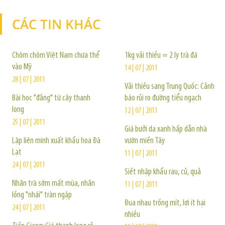
CÁC TIN KHÁC
TIN KHÁC
Chôm chôm Việt Nam chưa thể
1kg vải thiều = 2 ly trà đá
vào Mỹ
14 | 07 | 2011
28 | 07 | 2011
Vải thiều sang Trung Quốc: Cảnh
Bài học "đắng" từ cây thanh
báo rủi ro đường tiểu ngạch
long
12 | 07 | 2011
25 | 07 | 2011
Giá bưởi da xanh hấp dẫn nhà
Lập liên minh xuất khẩu hoa Đà
vườn miền Tây
Lạt
11 | 07 | 2011
24 | 07 | 2011
Siết nhập khẩu rau, củ, quả
Nhãn trà sớm mất mùa, nhãn
11 | 07 | 2011
lồng "nhái" tràn ngập
Đua nhau trồng mít, lợi ít hại
24 | 07 | 2011
nhiều