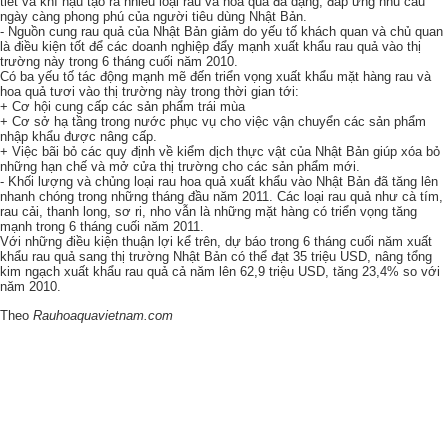
tiết và khí hậu tạo ra nhiều loại rau và hoa quả đa dạng, đáp ứng nhu cầu
ngày càng phong phú của người tiêu dùng Nhật Bản.
- Nguồn cung rau quả của Nhật Bản giảm do yếu tố khách quan và chủ quan
là điều kiện tốt để các doanh nghiệp đẩy mạnh xuất khẩu rau quả vào thị
trường này trong 6 tháng cuối năm 2010.
Có ba yếu tố tác động mạnh mẽ đến triển vọng xuất khẩu mặt hàng rau và
hoa quả tươi vào thị trường này trong thời gian tới:
+ Cơ hội cung cấp các sản phẩm trái mùa
+ Cơ sở hạ tầng trong nước phục vụ cho việc vận chuyển các sản phẩm
nhập khẩu được nâng cấp.
+ Việc bãi bỏ các quy định về kiểm dịch thực vật của Nhật Bản giúp xóa bỏ
những hạn chế và mở cửa thị trường cho các sản phẩm mới.
- Khối lượng và chủng loại rau hoa quả xuất khẩu vào Nhật Bản đã tăng lên
nhanh chóng trong những tháng đầu năm 2011. Các loại rau quả như cà tím,
rau cải, thanh long, sơ ri, nho vẫn là những mặt hàng có triển vọng tăng
mạnh trong 6 tháng cuối năm 2011.
Với những điều kiện thuận lợi kể trên, dự báo trong 6 tháng cuối năm xuất
khẩu rau quả sang thị trường Nhật Bản có thể đạt 35 triệu USD, nâng tổng
kim ngạch xuất khẩu rau quả cả năm lên 62,9 triệu USD, tăng 23,4% so với
năm 2010.
Theo
Rauhoaquavietnam.com