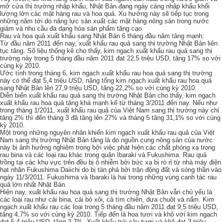
mở cửa thị trường nhập khẩu, Nhật Bản đang ngày càng nhập khẩu khối
lượng lớn các mặt hàng rau và hoa quả. Xu hướng này sẽ tiếp tục trong
những năm tới do năng lực sản xuất các mặt hàng nông sản trong nước
giảm và nhu cầu đa dạng hóa sản phẩm tăng cao.
Rau và hoa quả xuất khẩu sang Nhật Bản 6 tháng đầu năm tăng mạnh:
Từ đầu năm 2011 đến nay, xuất khẩu rau quả sang thị trường Nhật Bản liên
tục tăng. Số liệu thống kê cho thấy, kim ngạch xuất khẩu rau quả sang thị
trường này trong 5 tháng đầu năm 2011 đạt 22,5 triệu USD, tăng 17% so với
cùng kỳ 2010.
Ước tính trong tháng 6, kim ngạch xuất khẩu rau hoa quả sang thị trường
này có thể đạt 5,4 triệu USD, nâng tổng kim ngạch xuất khẩu rau hoa quả
sang Nhật Bản lên 27,9 triệu USD, tăng 22,2% so với cùng kỳ 2010.
Diễn biến xuất khẩu rau quả sang thị trường Nhật Bản cho thấy, kim ngạch
xuất khẩu rau hoa quả tăng khá mạnh kể từ tháng 3/2011 đến nay. Nếu như
trong tháng 1/2011, xuất khẩu rau quả của Việt Nam sang thị trường này chỉ
tăng 2% thì đến tháng 3 đã tăng lên 27% và tháng 5 tăng 31,1% so với cùng
kỳ 2010.
Một trong những nguyên nhân khiến kim ngạch xuất khẩu rau quả của Việt
Nam sang thị trường Nhật Bản tăng là do nguồn cung nông sản của nước
này bị ảnh hưởng nghiêm trọng bởi việc phát hiện các chất phóng xạ trong
rau bina và các loại rau khác trong quận Ibaraki và Fukushima. Rau quả
trồng tại các khu vực trên đều bị ô nhiễm bởi bức xạ bị rò rỉ từ nhà máy điện
hạt nhân Fukushima Daiichi do bị tàn phá bởi trận động đất và sóng thần vào
ngày 11/3/2011. Fukushima và Ibaraki là hai trong những vùng canh tác rau
quả lớn nhất Nhật Bản.
Hiện nay, xuất khẩu rau hoa quả sang thị trường Nhật Bản vẫn chủ yếu là
các loại rau như cải bina, cải bó xôi, cà tím chiên, dưa chuột và nấm. Kim
ngạch xuất khẩu rau các loại trong 5 tháng đầu năm 2011 đạt 9,5 triệu USD,
tăng 4,7% so với cùng kỳ 2010. Tiếp đến là hoa tươi và khô với kim ngạch
đạt 5,4 triệu USD, tăng 3,7%. Xuất khẩu trái cây tươi và khô đạt 3 triệu