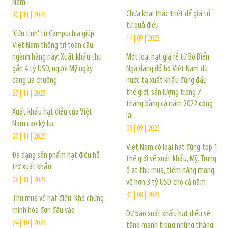
Nam
Chưa khai thác triệt để giá trị
30 | 11 | 2023
từ quả điều
'Cứu tinh' từ Campuchia giúp
14 | 09 | 2023
Việt Nam thống trị toàn cầu
ngành hàng này: Xuất khẩu thu
Một loại hạt giá rẻ từ Bờ Biển
gần 4 tỷ USD, người Mỹ ngày
Ngà đang đổ bộ Việt Nam dù
càng ưa chuộng
nước ta xuất khẩu đứng đầu
thế giới, sản lượng trong 7
27 | 11 | 2023
tháng bằng cả năm 2022 cộng
Xuất khẩu hạt điều của Việt
lại
Nam cao kỷ lục
08 | 09 | 2023
20 | 11 | 2023
Việt Nam có loại hạt đứng top 1
Đa dạng sản phẩm hạt điều hỗ
thế giới về xuất khẩu, Mỹ, Trung
trợ xuất khẩu
ồ ạt thu mua, tiềm năng mang
08 | 11 | 2023
về hơn 3 tỷ USD cho cả năm
31 | 08 | 2023
Thu mua vỏ hạt điều: Khó chứng
minh hóa đơn đầu vào
Dự báo xuất khẩu hạt điều sẽ
24 | 10 | 2023
tăng mạnh trong những tháng