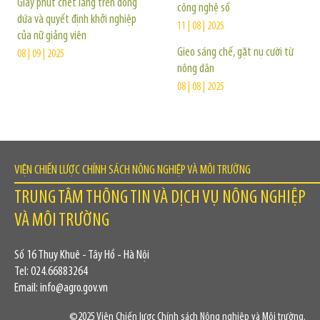
Giây phút chết lặng trên đồng
công nghệ số
dứa và quyết định khởi nghiệp
11 | 08 | 2025
của nữ giảng viên
Gieo sáng chế, gặt nụ cười từ
08 | 09 | 2025
nông dân
08 | 08 | 2025
VIỆN CHIẾN LƯỢC CHÍNH SÁCH NÔNG NGHIỆP VÀ MÔI TRƯỜNG
TRUNG TÂM THÔNG TIN VÀ DỊCH VỤ NÔNG NGHIỆP
VÀ MÔI TRƯỜNG
Số 16 Thụy Khuê - Tây Hồ - Hà Nội
Tel: 024.66883264
Email: info@agro.gov.vn
©2025 Viện Chiến lược Chính sách Nông nghiệp và Môi trường.