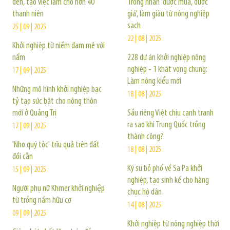
đen, tạo việc làm cho hơn 40
Trồng nhãn 'được mùa, được
thanh niên
giá', làm giàu từ nông nghiệp
sạch
25 | 09 | 2025
22 | 08 | 2025
Khởi nghiệp từ niềm đam mê với
nấm
228 dự án khởi nghiệp nông
nghiệp - 1 khát vọng chung:
17 | 09 | 2025
Làm nông kiểu mới
Những mô hình khởi nghiệp bạc
18 | 08 | 2025
tỷ tạo sức bật cho nông thôn
mới ở Quảng Trị
Sầu riêng Việt chịu cạnh tranh
ra sao khi Trung Quốc trồng
17 | 09 | 2025
thành công?
'Nho quý tộc' trĩu quả trên đất
18 | 08 | 2025
đồi cằn
Kỹ sư bỏ phố về Sa Pa khởi
15 | 09 | 2025
nghiệp, tạo sinh kế cho hàng
Người phụ nữ Khmer khởi nghiệp
chục hộ dân
từ trồng nấm hữu cơ
14 | 08 | 2025
09 | 09 | 2025
Khởi nghiệp từ nông nghiệp thời