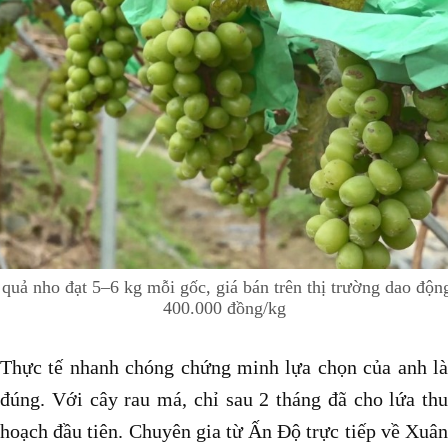
quả nho đạt 5–6 kg mỗi gốc, giá bán trên thị trường dao độ
400.000 đồng/kg
Thực tế nhanh chóng chứng minh lựa chọn của anh là
đúng. Với cây rau má, chỉ sau 2 tháng đã cho lứa thu
hoạch đầu tiên. Chuyên gia từ Ấn Độ trực tiếp về Xuân