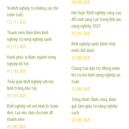
04 | 09 | 2025
9x khởi nghiệp từ những cây chè
Hội thảo 'Khởi nghiệp sáng tạo,
trăm tuổi
đổi mới sáng tạo trong lĩnh vực
12 | 11 | 2025
nông nghiệp 2025'
Thanh niên Điện Biên khởi
03 | 09 | 2025
nghiệp từ nông nghiệp xanh
Khởi nghiệp xanh đánh thức
05 | 11 | 2025
miền đất khát
Hạnh phúc vì được ngành nông
25 | 08 | 2025
nghiệp hỗ trợ
Chàng trai dân tộc Mông vươn
01 | 10 | 2025
lên từ mô hình nông nghiệp an
Thầy giáo khởi nghiệp với mô
toàn
hình trồng dâu tây
25 | 08 | 2025
01 | 10 | 2025
Trồng nhãn 'được mùa, được
Khởi nghiệp với mô hình ốc bươu
giá', làm giàu từ nông nghiệp
đen, tạo việc làm cho hơn 40
sạch
thanh niên
22 | 08 | 2025
25 | 09 | 2025