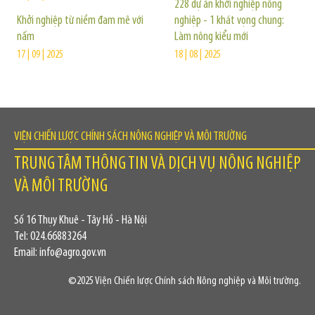
228 dự án khởi nghiệp nông
Khởi nghiệp từ niềm đam mê với
nghiệp - 1 khát vọng chung:
nấm
Làm nông kiểu mới
17 | 09 | 2025
18 | 08 | 2025
VIỆN CHIẾN LƯỢC CHÍNH SÁCH NÔNG NGHIỆP VÀ MÔI TRƯỜNG
TRUNG TÂM THÔNG TIN VÀ DỊCH VỤ NÔNG NGHIỆP
VÀ MÔI TRƯỜNG
Số 16 Thụy Khuê - Tây Hồ - Hà Nội
Tel: 024.66883264
Email: info@agro.gov.vn
©2025 Viện Chiến lược Chính sách Nông nghiệp và Môi trường.