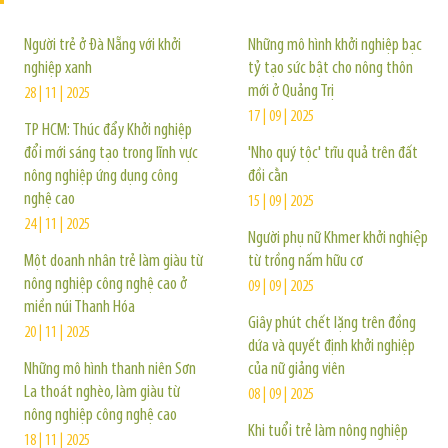
Người trẻ ở Đà Nẵng với khởi
Những mô hình khởi nghiệp bạc
nghiệp xanh
tỷ tạo sức bật cho nông thôn
mới ở Quảng Trị
28 | 11 | 2025
17 | 09 | 2025
TP HCM: Thúc đẩy Khởi nghiệp
đổi mới sáng tạo trong lĩnh vực
'Nho quý tộc' trĩu quả trên đất
nông nghiệp ứng dụng công
đồi cằn
nghệ cao
15 | 09 | 2025
24 | 11 | 2025
Người phụ nữ Khmer khởi nghiệp
Một doanh nhân trẻ làm giàu từ
từ trồng nấm hữu cơ
nông nghiệp công nghệ cao ở
09 | 09 | 2025
miền núi Thanh Hóa
Giây phút chết lặng trên đồng
20 | 11 | 2025
dứa và quyết định khởi nghiệp
Những mô hình thanh niên Sơn
của nữ giảng viên
La thoát nghèo, làm giàu từ
08 | 09 | 2025
nông nghiệp công nghệ cao
Khi tuổi trẻ làm nông nghiệp
18 | 11 | 2025