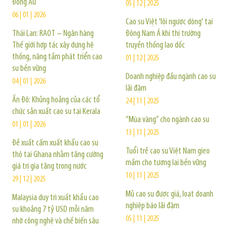
Đông Âu
05 | 12 | 2025
06 | 01 | 2026
Cao su Việt 'lội ngược dòng' tại
Thái Lan: RAOT – Ngân hàng
Đông Nam Á khi thị trường
Thế giới hợp tác xây dựng hệ
truyền thống lao dốc
thống, nâng tầm phát triển cao
01 | 12 | 2025
su bền vững
Doanh nghiệp đầu ngành cao su
04 | 01 | 2026
lãi đậm
Ấn Độ: Khủng hoảng của các tổ
24 | 11 | 2025
chức sản xuất cao su tại Kerala
“Mùa vàng” cho ngành cao su
01 | 01 | 2026
13 | 11 | 2025
Đề xuất cấm xuất khẩu cao su
Tuổi trẻ cao su Việt Nam gieo
thô tại Ghana nhằm tăng cường
mầm cho tương lai bền vững
giá trị gia tăng trong nước
10 | 11 | 2025
29 | 12 | 2025
Mủ cao su được giá, loạt doanh
Malaysia duy trì xuất khẩu cao
nghiệp báo lãi đậm
su khoảng 7 tỷ USD mỗi năm
05 | 11 | 2025
nhờ công nghệ và chế biến sâu