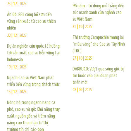
25 | 12 | 2025
96 năm - từ dòng mủ trắng đến
sức mạnh xanh của ngành cao
Ấn Độ: RRII công bố sơn bền
su Việt Nam
vững sản xuất từ cao su thiên
31 | 10 | 2025
nhiên
22 | 12 | 2025
Thị trường Campuchia mang lại
“mùa vàng” cho Cao su Tây Ninh
Dự án nghiên cứu quốc tế hướng
(TRC)
tới sản xuất cao su bền vững tại
27 | 10 | 2025
Indonesia
19 | 12 | 2025
DAKRUCO: Vượt qua sóng gió, tự
tin bước vào giai đoạn phát
Ngành Cao su Việt Nam phát
triển mới
triển bền vững trong thách thức
08 | 09 | 2025
15 | 12 | 2025
Nông hộ trong ngành hàng cà
phê, cao su và gỗ: Khả năng truy
xuất nguồn gốc và tiềm năng
nâng cao thu nhập từ thị
trường tín chỉ các‑bon