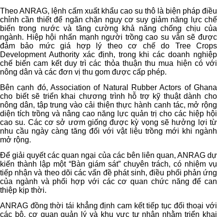
Theo ANRAG, lệnh cấm xuất khẩu cao su thô là biện pháp điều
chỉnh cần thiết để ngăn chặn nguy cơ suy giảm năng lực chế
biến trong nước và tăng cường khả năng chống chịu của
ngành. Hiệp hội nhấn mạnh người trồng cao su vẫn sẽ được
đảm bảo mức giá hợp lý theo cơ chế do Tree Crops
Development Authority xác định, trong khi các doanh nghiệp
chế biến cam kết duy trì các thỏa thuận thu mua hiện có với
nông dân và các đơn vị thu gom được cấp phép.
Bên cạnh đó, Association of Natural Rubber Actors of Ghana
cho biết sẽ triển khai chương trình hỗ trợ kỹ thuật dành cho
nông dân, tập trung vào cải thiện thực hành canh tác, mở rộng
diện tích trồng và nâng cao năng lực quản trị cho các hiệp hội
cao su. Các cơ sở ươm giống được kỳ vọng sẽ hưởng lợi từ
nhu cầu ngày càng tăng đối với vật liệu trồng mới khi ngành
mở rộng.
Để giải quyết các quan ngại của các bên liên quan, ANRAG dự
kiến thành lập một “Bàn giám sát” chuyên trách, có nhiệm vụ
tiếp nhận và theo dõi các vấn đề phát sinh, điều phối phản ứng
của ngành và phối hợp với các cơ quan chức năng để can
thiệp kịp thời.
ANRAG đồng thời tái khẳng định cam kết tiếp tục đối thoại với
các bộ, cơ quan quản lý và khu vực tư nhân nhằm triển khai