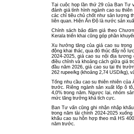
Tại cuộc họp lần thứ 29 của Ban Tư 
đánh giá tình hình ngành cao su thiên 
các chỉ tiêu chủ chốt như sản lượng th
liên quan. Hiện Ấn Độ là nước sản xuất 
Chính sách bảo đảm giá theo Chương
Kerala triển khai cũng góp phần khuyến
Xu hướng tăng của giá cao su trong
động khai thác, qua đó thúc đẩy nỗ lự
2024-2025, giá cao su nội địa tương
điều chỉnh và khoảng cách giữa giá t
đầu năm 2026, giá cao su tại thị trườn
262 rupee/kg (khoảng 2,74 USD/kg), v
Tổng nhu cầu cao su thiên nhiên của 
trước. Riêng ngành sản xuất lốp ô tô,
4,0% trong năm. Ngược lại, nhóm sản
mức tăng trưởng khá tích cực.
Ban Tư vấn cũng ghi nhận nhập khẩu 
trong năm tài chính 2024-2025 xuống
khẩu cao su hỗn hợp theo mã HS 4005
năm trước.