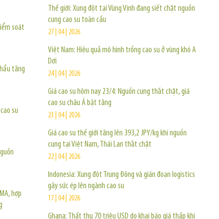
Thế giới: Xung đột tại Vùng Vịnh đang siết chặt nguồn
cung cao su toàn cầu
kiểm soát
27 | 04 | 2026
Việt Nam: Hiệu quả mô hình trồng cao su ở vùng khó A
Dơi
khẩu tăng
24 | 04 | 2026
Giá cao su hôm nay 23/4: Nguồn cung thắt chặt, giá
cao su châu Á bật tăng
 cao su
23 | 04 | 2026
Giá cao su thế giới tăng lên 393,2 JPY/kg khi nguồn
cung tại Việt Nam, Thái Lan thắt chặt
nguồn
22 | 04 | 2026
Indonesia: Xung đột Trung Đông và gián đoạn logistics
gây sức ép lên ngành cao su
FMA, hợp
17 | 04 | 2026
g
Ghana: Thất thu 70 triệu USD do khai báo giá thấp khi