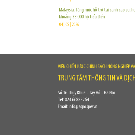
Malaysia: Tăng mức hỗ trợ tái canh cao su, hư
khoảng 33.000 hộ tiểu điền
04 | 05 | 2026
VIỆN CHIẾN LƯỢC CHÍNH SÁCH NÔNG NGHIỆP V
TRUNG TÂM THÔNG TIN VÀ DỊC
Số 16 Thụy Khuê - Tây Hồ - Hà Nội
Tel: 024.66883264
Email: info@agro.gov.vn