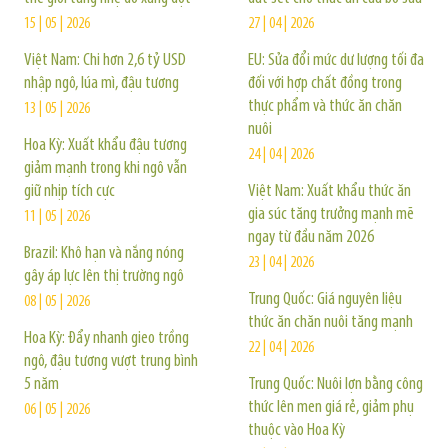
15 | 05 | 2026
27 | 04 | 2026
Việt Nam: Chi hơn 2,6 tỷ USD
EU: Sửa đổi mức dư lượng tối đa
nhập ngô, lúa mì, đậu tương
đối với hợp chất đồng trong
thực phẩm và thức ăn chăn
13 | 05 | 2026
nuôi
Hoa Kỳ: Xuất khẩu đậu tương
24 | 04 | 2026
giảm mạnh trong khi ngô vẫn
giữ nhịp tích cực
Việt Nam: Xuất khẩu thức ăn
gia súc tăng trưởng mạnh mẽ
11 | 05 | 2026
ngay từ đầu năm 2026
Brazil: Khô hạn và nắng nóng
23 | 04 | 2026
gây áp lực lên thị trường ngô
Trung Quốc: Giá nguyên liệu
08 | 05 | 2026
thức ăn chăn nuôi tăng mạnh
Hoa Kỳ: Đẩy nhanh gieo trồng
22 | 04 | 2026
ngô, đậu tương vượt trung bình
5 năm
Trung Quốc: Nuôi lợn bằng công
thức lên men giá rẻ, giảm phụ
06 | 05 | 2026
thuộc vào Hoa Kỳ