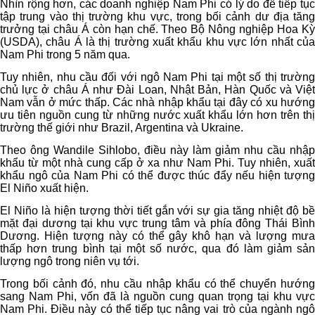
Nhìn rộng hơn, các doanh nghiệp Nam Phi có lý do để tiếp tục
tập trung vào thị trường khu vực, trong bối cảnh dư địa tăng
trưởng tại châu Á còn hạn chế. Theo Bộ Nông nghiệp Hoa Kỳ
(USDA), châu Á là thị trường xuất khẩu khu vực lớn nhất của
Nam Phi trong 5 năm qua.
Tuy nhiên, nhu cầu đối với ngô Nam Phi tại một số thị trường
chủ lực ở châu Á như Đài Loan, Nhật Bản, Hàn Quốc và Việt
Nam vẫn ở mức thấp. Các nhà nhập khẩu tại đây có xu hướng
ưu tiên nguồn cung từ những nước xuất khẩu lớn hơn trên thị
trường thế giới như Brazil, Argentina và Ukraine.
Theo ông Wandile Sihlobo, điều này làm giảm nhu cầu nhập
khẩu từ một nhà cung cấp ở xa như Nam Phi. Tuy nhiên, xuất
khẩu ngô của Nam Phi có thể được thúc đẩy nếu hiện tượng
El Niño xuất hiện.
El Niño là hiện tượng thời tiết gắn với sự gia tăng nhiệt độ bề
mặt đại dương tại khu vực trung tâm và phía đông Thái Bình
Dương. Hiện tượng này có thể gây khô hạn và lượng mưa
thấp hơn trung bình tại một số nước, qua đó làm giảm sản
lượng ngô trong niên vụ tới.
Trong bối cảnh đó, nhu cầu nhập khẩu có thể chuyển hướng
sang Nam Phi, vốn đã là nguồn cung quan trọng tại khu vực
Nam Phi. Điều này có thể tiếp tục nâng vai trò của ngành ngô