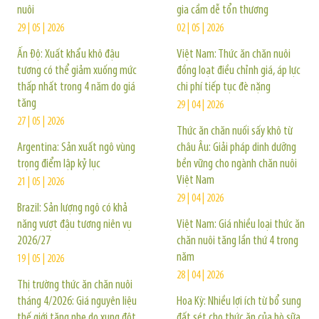
nuôi
gia cầm dễ tổn thương
29 | 05 | 2026
02 | 05 | 2026
Ấn Độ: Xuất khẩu khô đậu
Việt Nam: Thức ăn chăn nuôi
tương có thể giảm xuống mức
đồng loạt điều chỉnh giá, áp lực
thấp nhất trong 4 năm do giá
chi phí tiếp tục đè nặng
tăng
29 | 04 | 2026
27 | 05 | 2026
Thức ăn chăn nuối sấy khô từ
Argentina: Sản xuất ngô vùng
châu Âu: Giải pháp dinh dưỡng
trọng điểm lập kỷ lục
bền vững cho ngành chăn nuôi
Việt Nam
21 | 05 | 2026
29 | 04 | 2026
Brazil: Sản lượng ngô có khả
năng vượt đậu tương niên vụ
Việt Nam: Giá nhiều loại thức ăn
2026/27
chăn nuôi tăng lần thứ 4 trong
năm
19 | 05 | 2026
28 | 04 | 2026
Thị trường thức ăn chăn nuôi
tháng 4/2026: Giá nguyên liệu
Hoa Kỳ: Nhiều lợi ích từ bổ sung
thế giới tăng nhẹ do xung đột
đất sét cho thức ăn của bò sữa