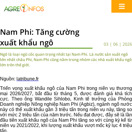
Nam Phi: Tăng cường
xuất khẩu ngô
03 | 06 | 2026
Ngô là loại ngũ cốc quan trọng nhất tại Nam Phi. Là nước sản xuất ngô
lớn nhất châu Phi, Nam Phi cũng nằm trong nhóm các nhà xuất khẩu ngô
lớn trên thế giới.
Nguồn:
latribune.fr
Triển vọng xuất khẩu ngô của Nam Phi trong niên vụ thương
mại 2026/2027, bắt đầu từ tháng 5, được đánh giá khá tích
cực. Theo ông Wandile Sihlobo, Kinh tế trưởng của Phòng
Doanh nghiệp Nông nghiệp Nam Phi (Agbiz), ngành ngô nước
này có thể xuất khẩu gần 3 triệu tấn trong niên vụ này, tăng so
với mức 2 triệu tấn của năm trước. Nếu đạt được, đây sẽ là lần
đầu tiên xuất khẩu ngô của Nam Phi tăng so với cùng kỳ kể từ
niên vụ 2021/2022, khi lượng xuất khẩu vượt mốc kỷ lục 4 triệu
tấn.