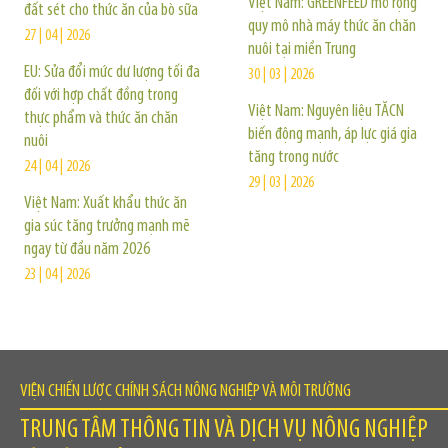
Việt Nam: GREENFEED mở rộng
đất sét cho thức ăn của bò sữa
quy mô nhà máy thức ăn chăn
27 | 04 | 2026
nuôi tại miền Trung
EU: Sửa đổi mức dư lượng tối đa
30 | 03 | 2026
đối với hợp chất đồng trong
Việt Nam: Nguyên liệu TĂCN
thực phẩm và thức ăn chăn
biến động mạnh, áp lực giá gia
nuôi
tăng trong nước
24 | 04 | 2026
29 | 03 | 2026
Việt Nam: Xuất khẩu thức ăn
gia súc tăng trưởng mạnh mẽ
ngay từ đầu năm 2026
23 | 04 | 2026
VIỆN CHIẾN LƯỢC CHÍNH SÁCH NÔNG NGHIỆP VÀ MÔI TRƯỜNG
TRUNG TÂM THÔNG TIN VÀ DỊCH VỤ NÔNG NGHIỆP