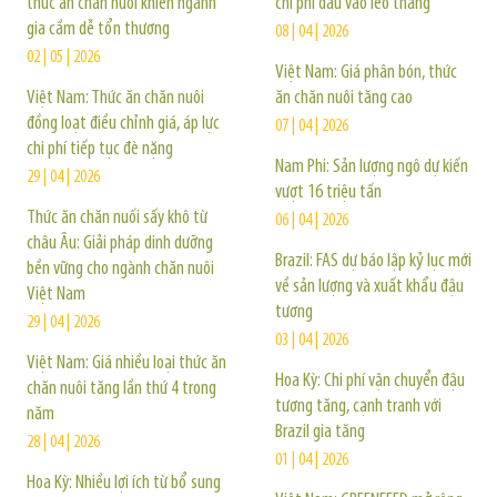
thức ăn chăn nuôi khiến ngành
chi phí đầu vào leo thang
gia cầm dễ tổn thương
08 | 04 | 2026
02 | 05 | 2026
Việt Nam: Giá phân bón, thức
Việt Nam: Thức ăn chăn nuôi
ăn chăn nuôi tăng cao
đồng loạt điều chỉnh giá, áp lực
07 | 04 | 2026
chi phí tiếp tục đè nặng
Nam Phi: Sản lượng ngô dự kiến
29 | 04 | 2026
vượt 16 triệu tấn
Thức ăn chăn nuối sấy khô từ
06 | 04 | 2026
châu Âu: Giải pháp dinh dưỡng
Brazil: FAS dự báo lập kỷ lục mới
bền vững cho ngành chăn nuôi
về sản lượng và xuất khẩu đậu
Việt Nam
tương
29 | 04 | 2026
03 | 04 | 2026
Việt Nam: Giá nhiều loại thức ăn
Hoa Kỳ: Chi phí vận chuyển đậu
chăn nuôi tăng lần thứ 4 trong
tương tăng, cạnh tranh với
năm
Brazil gia tăng
28 | 04 | 2026
01 | 04 | 2026
Hoa Kỳ: Nhiều lợi ích từ bổ sung