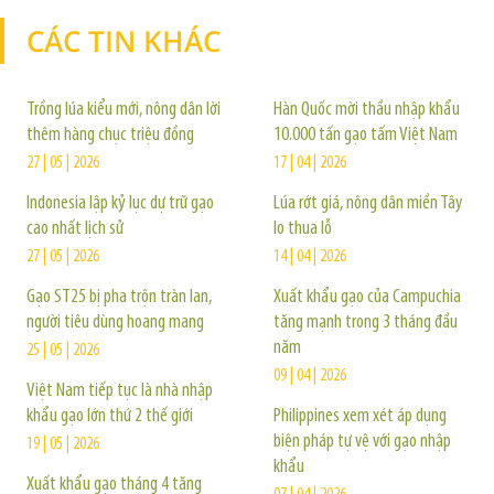
CÁC TIN KHÁC
TIN KHÁC
Trồng lúa kiểu mới, nông dân lời
Hàn Quốc mời thầu nhập khẩu
thêm hàng chục triệu đồng
10.000 tấn gạo tấm Việt Nam
27 | 05 | 2026
17 | 04 | 2026
Indonesia lập kỷ lục dự trữ gạo
Lúa rớt giá, nông dân miền Tây
cao nhất lịch sử
lo thua lỗ
27 | 05 | 2026
14 | 04 | 2026
Gạo ST25 bị pha trộn tràn lan,
Xuất khẩu gạo của Campuchia
người tiêu dùng hoang mang
tăng mạnh trong 3 tháng đầu
năm
25 | 05 | 2026
09 | 04 | 2026
Việt Nam tiếp tục là nhà nhập
khẩu gạo lớn thứ 2 thế giới
Philippines xem xét áp dụng
biện pháp tự vệ với gạo nhập
19 | 05 | 2026
khẩu
Xuất khẩu gạo tháng 4 tăng