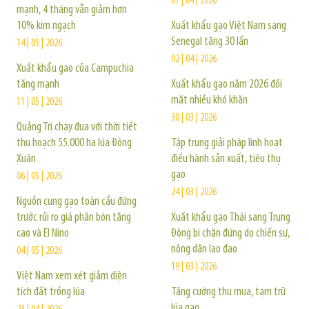
07 | 04 | 2026
mạnh, 4 tháng vẫn giảm hơn
10% kim ngạch
Xuất khẩu gạo Việt Nam sang
Senegal tăng 30 lần
14 | 05 | 2026
02 | 04 | 2026
Xuất khẩu gạo của Campuchia
tăng mạnh
Xuất khẩu gạo năm 2026 đối
mặt nhiều khó khăn
11 | 05 | 2026
30 | 03 | 2026
Quảng Trị chạy đua với thời tiết
thu hoạch 55.000 ha lúa Đông
Tập trung giải pháp linh hoạt
Xuân
điều hành sản xuất, tiêu thụ
gạo
06 | 05 | 2026
24 | 03 | 2026
Nguồn cung gạo toàn cầu đứng
trước rủi ro giá phân bón tăng
Xuất khẩu gạo Thái sang Trung
cao và El Nino
Đông bị chặn đứng do chiến sự,
nông dân lao đao
04 | 05 | 2026
19 | 03 | 2026
Việt Nam xem xét giảm diện
tích đất trồng lúa
Tăng cường thu mua, tạm trữ
lúa gạo