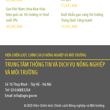
23 | 04 | 2026
17 | 03 | 2026
Gạo Việt Nam chưa khai thác
hiệu quả các thị trường có thuế
Xuất khẩu gạo sang thị trường
suất 0%
Trung Quốc tăng mạnh
20 | 04 | 2026
12 | 03 | 2026
VIỆN CHIẾN LƯỢC CHÍNH SÁCH NÔNG NGHIỆP VÀ MÔI TRƯỜNG
TRUNG TÂM THÔNG TIN VÀ DỊCH VỤ NÔNG NGHIỆP
VÀ MÔI TRƯỜNG
Số 16 Thụy Khuê - Tây Hồ - Hà Nội
Tel: 024.66883264
Email: info@agro.gov.vn
©2025 Viện Chiến lược Chính sách Nông nghiệp và Môi trường.