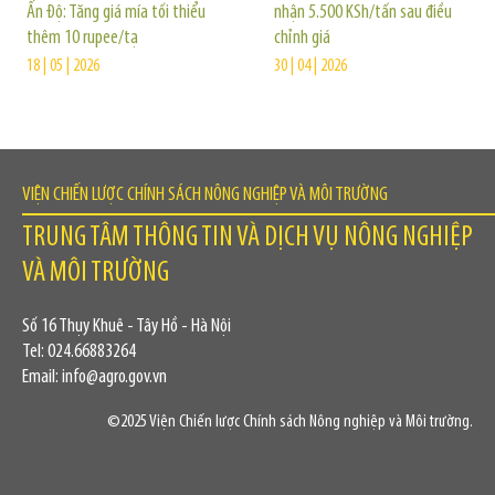
Ấn Độ: Tăng giá mía tối thiểu
nhận 5.500 KSh/tấn sau điều
thêm 10 rupee/tạ
chỉnh giá
18 | 05 | 2026
30 | 04 | 2026
VIỆN CHIẾN LƯỢC CHÍNH SÁCH NÔNG NGHIỆP VÀ MÔI TRƯỜNG
TRUNG TÂM THÔNG TIN VÀ DỊCH VỤ NÔNG NGHIỆP
VÀ MÔI TRƯỜNG
Số 16 Thụy Khuê - Tây Hồ - Hà Nội
Tel: 024.66883264
Email: info@agro.gov.vn
©2025 Viện Chiến lược Chính sách Nông nghiệp và Môi trường.