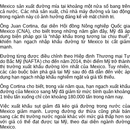
Mexico sản xuất đường mía tại khoảng một nửa số bang trên
cả nước. Các nhà sản xuất, chủ nhà máy đường và lao động
trong ngành này có ảnh hưởng đáng kể về mặt chính trị.
Ông Juan Cortina, đại diện Hội đồng Nông nghiệp Quốc gia
Mexico (CNA), cho biết trong những năm gần đây, Mỹ đã áp
dụng biện pháp gọi là “nhập khẩu trong tương lai chịu thuế”,
khiến hạn ngạch nhập khẩu đường từ Mexico bị cắt giảm
mạnh.
Đường từng được điều chỉnh theo Hiệp định Thương mại Tự
do Bắc Mỹ (NAFTA) cho đến năm 2014, thời điểm Mỹ trở thành
thị trường xuất khẩu đường lớn nhất của Mexico. Tuy nhiên,
các cáo buộc bán phá giá tại Mỹ sau đó đã dẫn đến việc áp
dụng hạn ngạch nhập khẩu nghiêm ngặt và giá tối thiểu.
Ông Cortina cho biết, trong vài năm qua, hạn ngạch xuất khẩu
đường của Mexico sang Mỹ đã giảm từ mức bình quân khoảng
1 triệu tấn xuống chỉ còn khoảng 180.000 tấn trong năm nay.
Việc xuất khẩu sụt giảm đã kéo giá đường trong nước của
Mexico giảm mạnh. Lượng đường dư thừa cũng phải bán
sang các thị trường nước ngoài khác với mức giá thấp hơn so
với giá có thể đạt được tại Mỹ, theo đại diện ngành đường
Mexico.