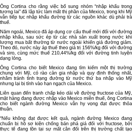
Ông Cortina cho rằng việc bổ sung nhóm “nhập khẩu trong
tương lai” đã lập tức làm mất thị phần của Mexico, trong khi Mỹ
vẫn tiếp tục nhập khẩu đường từ các nguồn khác dù phải trả
thuế.
Năm ngoái, Mexico đã áp dụng cơ cấu thuế mới đối với đường
nhập khẩu, sau sức ép từ các nhà sản xuất trong nước khi
lượng mua bất thường từ nước ngoài khiến giá đường giảm.
Theo đó, nước này áp thuế theo giá trị 156%/kg đối với đường
và siro, cùng mức thuế 210,44%/kg đối với đường tinh luyện
dạng lỏng.
Ông Cortina cho biết Mexico đang tìm kiếm một thị trường
chung với Mỹ, có rào cản gia nhập và quy định thống nhất,
nhằm tránh tình trạng đường từ nước thứ ba nhập vào Mỹ
nhưng lại bị tính vào hạn ngạch của Mexico.
Liên quan đến tranh chấp kéo dài về đường fructose của Mỹ,
mặt hàng đang được nhập vào Mexico miễn thuế, ông Cortina
cho biết ngành đường Mexico vẫn hy vọng đạt được thỏa
thuận.
“Nếu không đạt được kết quả, ngành đường Mexico đang
chuẩn bị hồ sơ kiện chống bán phá giá đối với fructose, bởi
thực tế đang tồn tại sự mất cân đối trên thị trường chất tạo