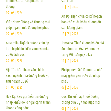
đường và các sản phẩm từ
sản xuất
đường
15 | 05 | 2026
15 | 06 | 2026
Ấn Độ: Hiện chưa có kế hoạch
Việt Nam: Phòng vệ thương mại
hạn chế xuất khẩu đường dù
giúp ngành mía đường hồi phục
sản lượng giảm
05 | 06 | 2026
13 | 05 | 2026
Australia: Ngành đường chịu áp
Jamaica: Thuế đường khiến giá
lực chi phí dù triển vọng vụ mía
đồ uống của GraceKennedy
2026 tích cực
tăng 9% từ ngày 01/5
03 | 06 | 2026
11 | 05 | 2026
Fiji: Tổ chức tham vấn chính
Philippines: Giá đường tại nhà
sách ngành mía đường trước vụ
máy giảm gần 30% do nhập
thu hoạch 2026
khẩu
01 | 06 | 2026
08 | 05 | 2026
Hoa Kỳ: Kêu gọi điều tra đường
Đức: Dự kiến áp thuế đường
nhập khẩu do lo ngại cạnh tranh
thông qua Dự thảo luật mới
không công bằng
06 | 05 | 2026