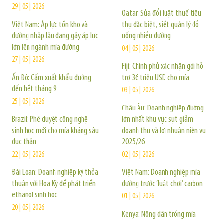
29 | 05 | 2026
Qatar: Sửa đổi luật thuế tiêu
Việt Nam: Áp lực tồn kho và
thụ đặc biệt, siết quản lý đồ
đường nhập lậu đang gây áp lực
uống nhiều đường
lớn lên ngành mía đường
04 | 05 | 2026
27 | 05 | 2026
Fiji: Chính phủ xác nhận gói hỗ
Ấn Độ: Cấm xuất khẩu đường
trợ 36 triệu USD cho mía
đến hết tháng 9
03 | 05 | 2026
25 | 05 | 2026
Châu Âu: Doanh nghiệp đường
Brazil: Phê duyệt công nghệ
lớn nhất khu vực sụt giảm
sinh học mới cho mía kháng sâu
doanh thu và lợi nhuận niên vụ
đục thân
2025/26
22 | 05 | 2026
02 | 05 | 2026
Đài Loan: Doanh nghiệp ký thỏa
Việt Nam: Doanh nghiệp mía
thuận với Hoa Kỳ để phát triển
đường trước ‘luật chơi’ carbon
ethanol sinh học
01 | 05 | 2026
20 | 05 | 2026
Kenya: Nông dân trồng mía