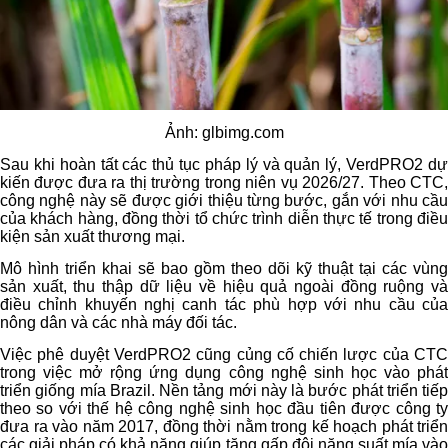
Ảnh: glbimg.com
Sau khi hoàn tất các thủ tục pháp lý và quản lý, VerdPRO2 dự
kiến được đưa ra thị trường trong niên vụ 2026/27. Theo CTC,
công nghệ này sẽ được giới thiệu từng bước, gắn với nhu cầu
của khách hàng, đồng thời tổ chức trình diễn thực tế trong điều
kiện sản xuất thương mại.
Mô hình triển khai sẽ bao gồm theo dõi kỹ thuật tại các vùng
sản xuất, thu thập dữ liệu về hiệu quả ngoài đồng ruộng và
điều chỉnh khuyến nghị canh tác phù hợp với nhu cầu của
nông dân và các nhà máy đối tác.
Việc phê duyệt VerdPRO2 cũng củng cố chiến lược của CTC
trong việc mở rộng ứng dụng công nghệ sinh học vào phát
triển giống mía Brazil. Nền tảng mới này là bước phát triển tiếp
theo so với thế hệ công nghệ sinh học đầu tiên được công ty
đưa ra vào năm 2017, đồng thời nằm trong kế hoạch phát triển
các giải pháp có khả năng giúp tăng gấp đôi năng suất mía vào