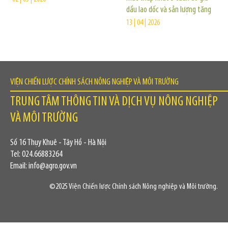
dầu lao dốc và sản lượng tăng
13 | 04 | 2026
VIỆN CHIẾN LƯỢC CHÍNH SÁCH NÔNG NGHIỆP VÀ MÔI TRƯỜNG
TRUNG TÂM THÔNG TIN VÀ DỊCH VỤ NÔNG NGHIỆP
VÀ MÔI TRƯỜNG
Số 16 Thụy Khuê - Tây Hồ - Hà Nội
Tel: 024.66883264
Email: info@agro.gov.vn
©2025 Viện Chiến lược Chính sách Nông nghiệp và Môi trường.