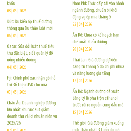
khẩu
Nam Phi: Thúc đẩy tái vận hành
ngành đường, chuẩn bị khởi
08 | 05 | 2026
động vụ ép mía tháng 5
Đức: Dự kiến áp thuế đường
22 | 04 | 2026
thông qua Dự thảo luật mới
Ấn Độ: Chưa có kế hoạch hạn
06 | 05 | 2026
chế xuất khẩu đường
Qatar: Sửa đổi luật thuế tiêu
20 | 04 | 2026
thụ đặc biệt, siết quản lý đồ
uống nhiều đường
Thái Lan: Giá đường dự kiến
tăng từ tháng 5 do chi phí nhựa
04 | 05 | 2026
và năng lượng gia tăng
Fiji: Chính phủ xác nhận gói hỗ
17 | 04 | 2026
trợ 36 triệu USD cho mía
Ấn Độ: Ngành đường đề xuất
03 | 05 | 2026
tăng tỷ lệ pha trộn ethanol
Châu Âu: Doanh nghiệp đường
trước rủi ro nguồn cung dầu mỏ
lớn nhất khu vực sụt giảm
15 | 04 | 2026
doanh thu và lợi nhuận niên vụ
2025/26
Thế giới: Giá đường giảm xuống
mức thấp nhất 3 tuần do giá
02 | 05 | 2026