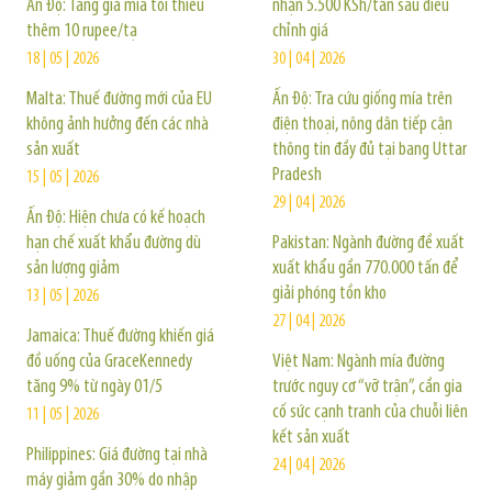
Ấn Độ: Tăng giá mía tối thiểu
nhận 5.500 KSh/tấn sau điều
thêm 10 rupee/tạ
chỉnh giá
18 | 05 | 2026
30 | 04 | 2026
Malta: Thuế đường mới của EU
Ấn Độ: Tra cứu giống mía trên
không ảnh hưởng đến các nhà
điện thoại, nông dân tiếp cận
sản xuất
thông tin đầy đủ tại bang Uttar
Pradesh
15 | 05 | 2026
29 | 04 | 2026
Ấn Độ: Hiện chưa có kế hoạch
hạn chế xuất khẩu đường dù
Pakistan: Ngành đường đề xuất
sản lượng giảm
xuất khẩu gần 770.000 tấn để
giải phóng tồn kho
13 | 05 | 2026
27 | 04 | 2026
Jamaica: Thuế đường khiến giá
đồ uống của GraceKennedy
Việt Nam: Ngành mía đường
tăng 9% từ ngày 01/5
trước nguy cơ “vỡ trận”, cần gia
cố sức cạnh tranh của chuỗi liên
11 | 05 | 2026
kết sản xuất
Philippines: Giá đường tại nhà
24 | 04 | 2026
máy giảm gần 30% do nhập