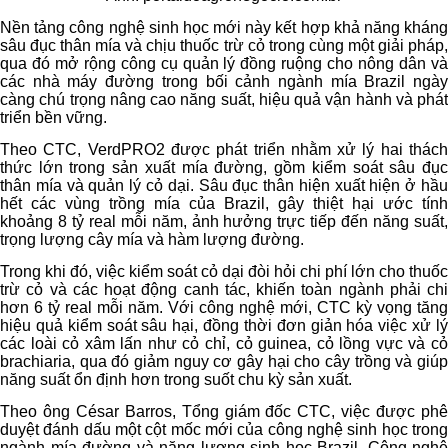
Nền tảng công nghệ sinh học mới này kết hợp khả năng kháng
sâu đục thân mía và chịu thuốc trừ cỏ trong cùng một giải pháp,
qua đó mở rộng công cụ quản lý đồng ruộng cho nông dân và
các nhà máy đường trong bối cảnh ngành mía Brazil ngày
càng chú trọng nâng cao năng suất, hiệu quả vận hành và phát
triển bền vững.
Theo CTC, VerdPRO2 được phát triển nhằm xử lý hai thách
thức lớn trong sản xuất mía đường, gồm kiểm soát sâu đục
thân mía và quản lý cỏ dại. Sâu đục thân hiện xuất hiện ở hầu
hết các vùng trồng mía của Brazil, gây thiệt hại ước tính
khoảng 8 tỷ real mỗi năm, ảnh hưởng trực tiếp đến năng suất,
trọng lượng cây mía và hàm lượng đường.
Trong khi đó, việc kiểm soát cỏ dại đòi hỏi chi phí lớn cho thuốc
trừ cỏ và các hoạt động canh tác, khiến toàn ngành phải chi
hơn 6 tỷ real mỗi năm. Với công nghệ mới, CTC kỳ vọng tăng
hiệu quả kiểm soát sâu hại, đồng thời đơn giản hóa việc xử lý
các loài cỏ xâm lấn như cỏ chỉ, cỏ guinea, cỏ lồng vực và cỏ
brachiaria, qua đó giảm nguy cơ gây hại cho cây trồng và giúp
năng suất ổn định hơn trong suốt chu kỳ sản xuất.
Theo ông César Barros, Tổng giám đốc CTC, việc được phê
duyệt đánh dấu một cột mốc mới của công nghệ sinh học trong
ngành mía đường và năng lượng sinh học Brazil. Công nghệ