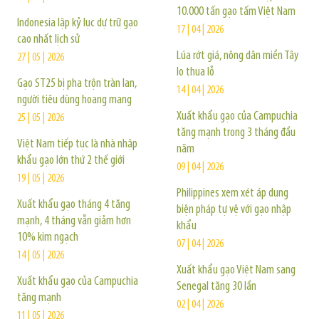
10.000 tấn gạo tấm Việt Nam
Indonesia lập kỷ lục dự trữ gạo
17 | 04 | 2026
cao nhất lịch sử
Lúa rớt giá, nông dân miền Tây
27 | 05 | 2026
lo thua lỗ
Gạo ST25 bị pha trộn tràn lan,
14 | 04 | 2026
người tiêu dùng hoang mang
Xuất khẩu gạo của Campuchia
25 | 05 | 2026
tăng mạnh trong 3 tháng đầu
Việt Nam tiếp tục là nhà nhập
năm
khẩu gạo lớn thứ 2 thế giới
09 | 04 | 2026
19 | 05 | 2026
Philippines xem xét áp dụng
Xuất khẩu gạo tháng 4 tăng
biện pháp tự vệ với gạo nhập
mạnh, 4 tháng vẫn giảm hơn
khẩu
10% kim ngạch
07 | 04 | 2026
14 | 05 | 2026
Xuất khẩu gạo Việt Nam sang
Xuất khẩu gạo của Campuchia
Senegal tăng 30 lần
tăng mạnh
02 | 04 | 2026
11 | 05 | 2026