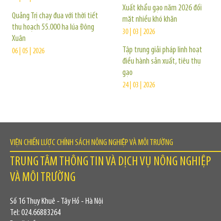
Xuất khẩu gạo năm 2026 đối
Quảng Trị chạy đua với thời tiết
mặt nhiều khó khăn
thu hoạch 55.000 ha lúa Đông
30 | 03 | 2026
Xuân
Tập trung giải pháp linh hoạt
06 | 05 | 2026
điều hành sản xuất, tiêu thụ
gạo
24 | 03 | 2026
VIỆN CHIẾN LƯỢC CHÍNH SÁCH NÔNG NGHIỆP VÀ MÔI TRƯỜNG
TRUNG TÂM THÔNG TIN VÀ DỊCH VỤ NÔNG NGHIỆP
VÀ MÔI TRƯỜNG
Số 16 Thụy Khuê - Tây Hồ - Hà Nội
Tel: 024.66883264