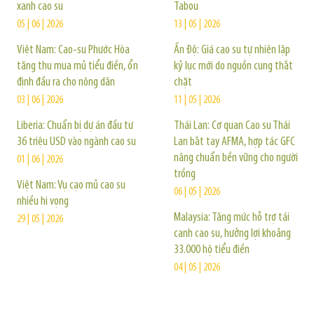
xanh cao su
Tabou
05 | 06 | 2026
13 | 05 | 2026
Việt Nam: Cao-su Phước Hòa
Ấn Độ: Giá cao su tự nhiên lập
tăng thu mua mủ tiểu điền, ổn
kỷ lục mới do nguồn cung thắt
định đầu ra cho nông dân
chặt
03 | 06 | 2026
11 | 05 | 2026
Liberia: Chuẩn bị dự án đầu tư
Thái Lan: Cơ quan Cao su Thái
36 triệu USD vào ngành cao su
Lan bắt tay AFMA, hợp tác GFC
nâng chuẩn bền vững cho người
01 | 06 | 2026
trồng
Việt Nam: Vụ cạo mủ cao su
06 | 05 | 2026
nhiều hi vọng
Malaysia: Tăng mức hỗ trợ tái
29 | 05 | 2026
canh cao su, hưởng lợi khoảng
33.000 hộ tiểu điền
04 | 05 | 2026