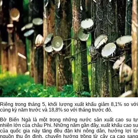
Riêng trong tháng 5, khối lượng xuất khẩu giảm 8,1% so với
cùng kỳ năm trước và 18,8% so với tháng trước đó.
Bờ Biển Ngà là một trong những nước sản xuất cao su tự
nhiên lớn của châu Phi. Những năm gần đây, xuất khẩu cao su
của quốc gia này tăng đều đặn khi nông dân, hưởng lợi từ
nguồn thu ổn định, chuyển hướng trồng từ cây ca cao sang