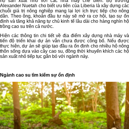
hộ sản xuất nhỏ với các nhà máy chế biến. Bộ trưởng
Alexander Nuetah cho biết ưu tiên của Liberia là xây dựng các
chuỗi giá trị nông nghiệp mang lại lợi ích trực tiếp cho nông
dân. Theo ông, khoản đầu tư này sẽ mở ra cơ hội, tạo sự ổn
định và tăng khả năng tự chủ kinh tế lâu dài cho hàng nghìn hộ
trồng cao su trên cả nước.
Hiện các thông tin chi tiết về địa điểm xây dựng nhà máy và
tiến độ triển khai dự án vẫn chưa được công bố. Nếu được
thực hiện, dự án sẽ giúp tạo đầu ra ổn định cho nhiều hộ nông
thôn sống dựa vào cây cao su, đồng thời khuyến khích các hộ
sản xuất nhỏ tiếp tục gắn bó với ngành này.
Ngành cao su tìm kiếm sự ổn định