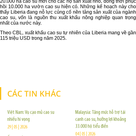
20.000 ha cao su mới cho các hộ sản xuất nhỏ, đồng thời phục
hồi 10.000 ha vườn cao su hiện có. Những kế hoạch này cho
thấy Liberia đang nỗ lực củng cố nền tảng sản xuất của ngành
cao su, vốn là nguồn thu xuất khẩu nông nghiệp quan trọng
nhất của nước này.
Theo CBL, xuất khẩu cao su tự nhiên của Liberia mang về gần
115 triệu USD trong năm 2025.
CÁC TIN KHÁC
TIN KHÁC
Việt Nam: Vụ cạo mủ cao su
Malaysia: Tăng mức hỗ trợ tái
nhiều hi vọng
canh cao su, hưởng lợi khoảng
33.000 hộ tiểu điền
29 | 05 | 2026
04 | 05 | 2026