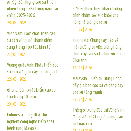
Ấn Độ: Sản lượng cao su thiên
nhiên tăng 3,4% trong năm tài
Bờ Biển Ngà: Triển khai chương
chính 2025-2026
trình chăm sóc sức khỏe cho
nông hộ trồng cao su
28 | 05 | 2026
01 | 05 | 2026
Việt Nam-Lào: Phát triển cao-
su bền vững trở thành điểm
Indonesia: Chung tay bảo vệ
sáng trong hợp tác kinh tế
môi trường từ việc trồng hàng
chục cây cao su tại lưu vực sông
25 | 05 | 2026
Cikarang
Vương quốc Anh: Phát triển cao
30 | 04 | 2026
su bền vững từ cây bồ công anh
Malaysia: Chiến sự Trung Đông
22 | 05 | 2026
đẩy giá bao cao su và găng tay
Ghana: Cấm xuất khẩu cao su
cao su tăng mạnh
thô trong 10 năm
28 | 04 | 2026
20 | 05 | 2026
Thế giới: Xung đột tại Vùng Vịnh
Indonesia: Cùng JICA thử
đang siết chặt nguồn cung cao
nghiệm công nghệ kiểm soát
su toàn cầu
bệnh rụng lá cao su