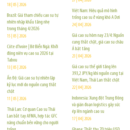
27 | 04 | 2026
18 | 05 | 2026
Việt Nam: Hiệu quả mô hình
Brazil: Giá tham chiếu cao su tự
trồng cao su ở vùng khó A Dơi
nhiên nhập khẩu tăng nhẹ
24 | 04 | 2026
trong tháng 4/2026
Giá cao su hôm nay 23/4: Nguồn
15 | 05 | 2026
cung thắt chặt, giá cao su châu
Côte d’Ivoire | Bờ Biển Ngà: Khởi
Á bật tăng
động niên vụ cao su 2026 tại
23 | 04 | 2026
Tabou
Giá cao su thế giới tăng lên
13 | 05 | 2026
393,2 JPY/kg khi nguồn cung tại
Ấn Độ: Giá cao su tự nhiên lập
Việt Nam, Thái Lan thắt chặt
kỷ lục mới do nguồn cung thắt
22 | 04 | 2026
chặt
Indonesia: Xung đột Trung Đông
11 | 05 | 2026
và gián đoạn logistics gây sức
Thái Lan: Cơ quan Cao su Thái
ép lên ngành cao su
Lan bắt tay AFMA, hợp tác GFC
17 | 04 | 2026
nâng chuẩn bền vững cho người
trồng
Ghana: Thất thu 70 triệu USD