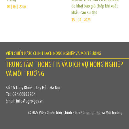
do khai báo giá thấp khi xuất
06 | 05 | 2026
khẩu cao su thô
15 | 04 | 2026
VIỆN CHIẾN LƯỢC CHÍNH SÁCH NÔNG NGHIỆP VÀ MÔI TRƯỜNG
TRUNG TÂM THÔNG TIN VÀ DỊCH VỤ NÔNG NGHIỆP
VÀ MÔI TRƯỜNG
Số 16 Thụy Khuê - Tây Hồ - Hà Nội
Tel: 024.66883264
Email: info@agro.gov.vn
©2025 Viện Chiến lược Chính sách Nông nghiệp và Môi trường.