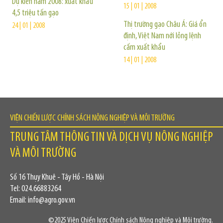
Dự kiến năm 2008: xuất khẩu
15 | 01 | 2008
4,5 triệu tấn gạo
Thị trường gạo Châu Á: Giá ổn
24 | 01 | 2008
định, Việt Nam nới lỏng lệnh
cấm xuất khẩu
14 | 01 | 2008
VIỆN CHIẾN LƯỢC CHÍNH SÁCH NÔNG NGHIỆP VÀ MÔI TRƯỜNG
TRUNG TÂM THÔNG TIN VÀ DỊCH VỤ NÔNG NGHIỆP
VÀ MÔI TRƯỜNG
Số 16 Thụy Khuê - Tây Hồ - Hà Nội
Tel: 024.66883264
Email: info@agro.gov.vn
©2025 Viện Chiến lược Chính sách Nông nghiệp và Môi trường.