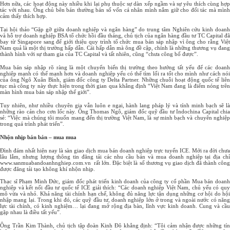
Hơn nữa, các hoạt động này nhiều khi lại phụ thuộc sự dàn xếp ngầm và sự yêu thích cùng hợp
tác với nhau. Ông chủ bên bán thường bán số vốn cá nhân mình nắm giữ cho đối tác mà mình
cảm thấy thích hợp.
Tại hội thảo “Gặp gỡ giữa doanh nghiệp và ngân hàng” do trung tâm Nghiên cứu kinh doanh
và hỗ trợ doanh nghiệp BSA tổ chức hồi đầu tháng, chủ tịch của ngân hàng đầu tư TC Capital đã
bay từ Singapore sang để giới thiệu quy trình tổ chức mua bán sáp nhập vì ông cho rằng Việt
Nam quả là một thị trường hấp dẫn. Cái hấp dẫn mà ông đề cập, chính là những thương vụ đang
thành hình với sự tham gia của TC Capital và tất nhiên, cũng “chưa công bố được”.
Mua bán sáp nhập rõ ràng là một chuyển biến thị trường theo hướng tất yếu để các doanh
nghiệp mạnh có thể mạnh hơn và doanh nghiệp yếu có thể tìm lối ra tốt cho mình như cách nói
của ông Ngô Xuân Bình, giám đốc công ty Delta Partner. Những chuỗi hoạt động quốc tế liên
tục mà công ty này thực hiện trong thời gian qua khẳng định “Việt Nam đang là điểm nóng trên
màn hình mua bán sáp nhập thế giới”.
Tuy nhiên, như nhiều chuyên gia vẫn luôn e ngại, hành lang pháp lý và tính minh bạch sẽ là
những rào cản cho cơn lốc này. Ông Thomas Ngô, giám đốc quỹ đầu tư Indochina Capital chia
sẻ: “Việc mà chúng tôi muốn mang đến thị trường Việt Nam, là sự minh bạch và chuyên nghiệp
trong quá trình phát triển”.
Nhộn nhịp bán bán – mua mua
Đình đám nhất hiện nay là sàn giao dịch mua bán doanh nghiệp trực tuyến ICE. Mới ra đời chưa
lâu lắm, nhưng lượng thông tin đăng tải các nhu cầu bán và mua doanh nghiệp tại địa chỉ
www.sanmuabandoanhnghiep.com.vn rất lớn. Đặc biệt là số thương vụ giao dịch đã thành công
được đăng tải tạo không khí nhộn nhịp.
Thạc sĩ Phạm Minh Đức, giám đốc phát triển kinh doanh của công ty cổ phần Mua bán doanh
nghiệp và kết nối đầu tư quốc tế ICE giải thích: “Các doanh nghiệp Việt Nam, chủ yếu có quy
mô vừa và nhỏ. Khả năng tài chính hạn chế, không đủ năng lực tận dụng những cơ hội do hội
nhập mang lại. Trong khi đó, các quỹ đầu tư, doanh nghiệp lớn ở trong và ngoài nước có năng
lực tài chính, có kinh nghiệm… lại đang mở rộng địa bàn, lĩnh vực kinh doanh. Cung và cầu
gặp nhau là điều tất yếu”.
Ông Trần Kim Thành, chủ tịch tập đoàn Kinh Đô khẳng định: “Tôi cảm nhận được những tín