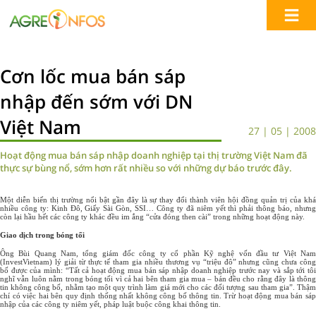
Cơn lốc mua bán sáp
nhập đến sớm với DN
Việt Nam
27 | 05 | 2008
Hoạt động mua bán sáp nhập doanh nghiệp tại thị trường Việt Nam đã
thực sự bùng nổ, sớm hơn rất nhiều so với những dự báo trước đây.
Một diễn biến thị trường nổi bật gần đây là sự thay đổi thành viên hội đồng quản trị của khá
nhiều công ty: Kinh Đô, Giấy Sài Gòn, SSI… Công ty đã niêm yết thì phải thông báo, nhưng
còn lại hầu hết các công ty khác đều im ắng “cửa đóng then cài” trong những hoạt động này.
Giao dịch trong bóng tối
Ông Bùi Quang Nam, tổng giám đốc công ty cổ phần Kỹ nghệ vốn đầu tư Việt Nam
(InvestVietnam) lý giải từ thực tế tham gia nhiều thương vụ “triệu đô” nhưng cũng chưa công
bố được của mình: “Tất cả hoạt động mua bán sáp nhập doanh nghiệp trước nay và sắp tới tôi
nghĩ vẫn luôn nằm trong bóng tối vì cả hai bên tham gia mua – bán đều cho rằng đây là thông
tin không công bố, nhằm tạo một quy trình làm giá mới cho các đối tượng sau tham gia”. Thậm
chí có việc hai bên quy định thống nhất không công bố thông tin. Trừ hoạt động mua bán sáp
nhập của các công ty niêm yết, pháp luật buộc công khai thông tin.