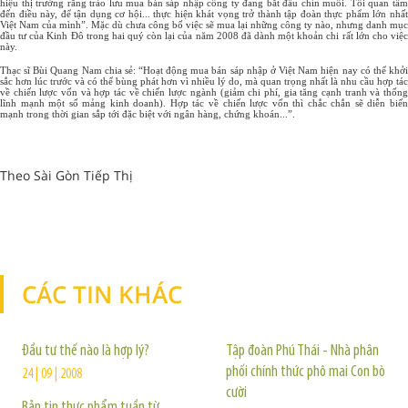
hiệu thị trường rằng trào lưu mua bán sáp nhập công ty đang bắt đầu chín muồi. Tôi quan tâm
đến điều này, để tận dụng cơ hội... thực hiện khát vọng trở thành tập đoàn thực phẩm lớn nhất
Việt Nam của mình”. Mặc dù chưa công bố việc sẽ mua lại những công ty nào, nhưng danh mục
đầu tư của Kinh Đô trong hai quý còn lại của năm 2008 đã dành một khoản chi rất lớn cho việc
này.
Thạc sĩ Bùi Quang Nam chia sẻ: “Hoạt động mua bán sáp nhập ở Việt Nam hiện nay có thể khởi
sắc hơn lúc trước và có thể bùng phát hơn vì nhiều lý do, mà quan trọng nhất là nhu cầu hợp tác
về chiến lược vốn và hợp tác về chiến lược ngành (giảm chi phí, gia tăng cạnh tranh và thống
lĩnh mạnh một số mảng kinh doanh). Hợp tác về chiến lược vốn thì chắc chắn sẽ diễn biến
mạnh trong thời gian sắp tới đặc biệt với ngân hàng, chứng khoán...”.
Theo Sài Gòn Tiếp Thị
CÁC TIN KHÁC
TIN KHÁC
Đầu tư thế nào là hợp lý?
Tập đoàn Phú Thái - Nhà phân
phối chính thức phô mai Con bò
24 | 09 | 2008
cười
Bản tin thực phẩm tuần từ