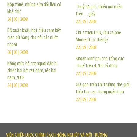
Nộp thuế: những sửa đổi liệu có
Thuỷ lợi phí, nhiều nơi miễn
khả thi?
trên…giấy
26 | 05 | 2008
22 | 05 | 2008
DN xuất khẩu hạt điều cam kết
Chi 2 triệu USD, liệu cà phê
giao đủ hàng cho đối tác nước
Moment có thắng?
ngoài
22 | 05 | 2008
26 | 05 | 2008
Khoán kinh phí cho Tổng cục
Nâng mức hỗ trợ người dân bị
Thuế trên 4.200 tỷ đồng
thiệt hại bởi rét đậm, rét hại
22 | 05 | 2008
năm 2008
Giá gạo trên thị trường thế giới:
24 | 05 | 2008
tiếp tục cao trong ngắn hạn
22 | 05 | 2008
VIỆN CHIẾN LƯỢC CHÍNH SÁCH NÔNG NGHIỆP VÀ MÔI TRƯỜNG