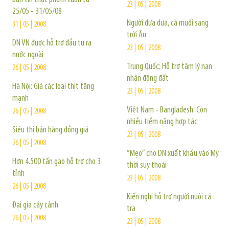
23 | 05 | 2008
25/05 - 31/05/08
Người đưa dưa, cà muối sang
31 | 05 | 2008
trời Âu
DN VN được hỗ trợ đầu tư ra
23 | 05 | 2008
nước ngoài
Trung Quốc: Hỗ trợ tâm lý nạn
26 | 05 | 2008
nhân động đất
Hà Nội: Giá các loại thịt tăng
23 | 05 | 2008
mạnh
Việt Nam - Bangladesh: Còn
26 | 05 | 2008
nhiều tiềm năng hợp tác
Siêu thị bán hàng đồng giá
23 | 05 | 2008
26 | 05 | 2008
“Mẹo” cho DN xuẩt khẩu vào Mỹ
Hơn 4.500 tấn gạo hỗ trợ cho 3
thời suy thoái
tỉnh
23 | 05 | 2008
26 | 05 | 2008
Kiến nghị hỗ trợ người nuôi cá
Đại gia cây cảnh
tra
26 | 05 | 2008
23 | 05 | 2008