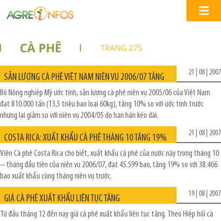
CÀ PHÊ
TRANG 275
21 | 08 | 2007
SẢN LƯỢNG CÀ PHÊ VIỆT NAM NIÊN VỤ 2006/07 TĂNG
Bộ Nông nghiệp Mỹ ước tính, sản lượng cà phê niên vụ 2005/06 của Việt Nam
đạt 810.000 tấn (13,5 triệu bao loại 60kg), tăng 10% so với ước tính trước
nhưng lại giảm so với niên vụ 2004/05 do hạn hán kéo dài.
21 | 08 | 2007
COSTA RICA: XUẤT KHẨU CÀ PHÊ THÁNG 10 TĂNG 19%
Viện Cà phê Costa Rica cho biết, xuất khẩu cà phê của nước này trong tháng 10
– tháng đầu tiên của niên vụ 2006/07, đạt 45.599 bao, tăng 19% so với 38.466
bao xuất khẩu cùng tháng niên vụ trước.
19 | 08 | 2007
GIÁ CÀ PHÊ XUẤT KHẨU LIÊN TỤC TĂNG
Từ đầu tháng 12 đến nay giá cà phê xuất khẩu liên tục tăng. Theo Hiệp hội cà