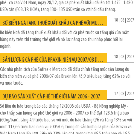
phê- ca cao Việt Nam, ngày 28/12, giá cà phê xuất khẩu đã lên tới 1.475- 1.480
USD/tấn (FOB, TP. HCM), tăng 130- 135 USD/tấn so với hồi đầu tháng.
18 | 08 | 2007
BỜ BIỂN NGÀ TĂNG THUẾ XUẤT KHẨU CÀ PHÊ VỚI MỤC TIÊU PHỤC HỒI LẠI NGÀNH SẢN XUẤT TRONG NƯỚC
Bờ biển Ngà đã tăng thuế xuất khẩu đối với cà phê trước sự tăng giá của mặt
hàng này trên thị trường thế giới và nỗ lực nâng cao thu nhập phục hồi lại
ngành.
18 | 08 | 2007
SẢN LƯỢNG CÀ PHÊ CỦA BRAXIN NIÊN VỤ 2007/08 DỰ KIẾN GIẢM 22-25%
Các nhà phân tích của Safras e Mercado đã điều chỉnh tăng mức sản lượng dự
kiến cho niên vụ cà phê 2006/07 của Braxin lên 45,9 triệu bao, tăng 62% so với
vụ mùa trước.
17 | 08 | 2007
DỰ BÁO SẢN XUẤT CÀ PHÊ THẾ GIỚI NĂM 2006 - 2007
Số liệu dự báo trong báo cáo tháng 12/2006 của USDA - Bộ Nông nghiệp Mỹ -
cho thấy, sản lượng cà phê thế giới vụ 2006 - 2007 có thể đạt 128,6 triệu bao
(60kg/bao), tăng 4,9 triệu bao so với mức dự báo tháng 0/6 và tăng 13% so với
mức 113,66 triệu bao niên vụ 2005/06, trong đó sản lượng cà phê của Brazin và
Việt Nam tăng lần lượt 29% và 22%, lên đạt tương ứng 46,5 triệu bao và 16,5