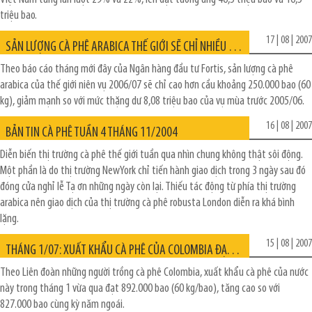
triệu bao.
17 | 08 | 2007
SẢN LƯỢNG CÀ PHÊ ARABICA THẾ GIỚI SẼ CHỈ NHIỀU HƠN CẦU 250.000 BAO TRONG VỤ 2006/07
Theo báo cáo tháng mới đây của Ngân hàng đầu tư Fortis, sản lượng cà phê
arabica của thế giới niên vụ 2006/07 sẽ chỉ cao hơn cầu khoảng 250.000 bao (60
kg), giảm mạnh so với mức thặng dư 8,08 triệu bao của vụ mùa trước 2005/06.
16 | 08 | 2007
BẢN TIN CÀ PHÊ TUẦN 4 THÁNG 11/2004
Diễn biến thị trường cà phê thế giới tuần qua nhìn chung không thật sôi động.
Một phần là do thị trường NewYork chỉ tiến hành giao dịch trong 3 ngày sau đó
đóng cửa nghỉ lễ Tạ ơn những ngày còn lại. Thiếu tác động từ phía thị trường
arabica nên giao dịch của thị trường cà phê robusta London diễn ra khá bình
lặng.
15 | 08 | 2007
THÁNG 1/07: XUẤT KHẨU CÀ PHÊ CỦA COLOMBIA ĐẠT 892.000 BAO
Theo Liên đoàn những người trồng cà phê Colombia, xuất khẩu cà phê của nước
này trong tháng 1 vừa qua đạt 892.000 bao (60 kg/bao), tăng cao so với
827.000 bao cùng kỳ năm ngoái.