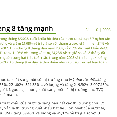
háng 8 tăng mạnh
31 | 10 | 2008
rong tháng 8/2008, xuất khẩu hồ tiêu của nước ta đã đạt 8,7 nghìn tấn
lượng và giảm 21,03% về trị giá so với tháng trước; giảm nhẹ 1,84% về
m 2007. Tính chung 8 tháng đầu năm 2008, cả nước đã xuất khẩu được
USD, tăng 11,95% về lượng và tăng 24,23% về trị giá so với 8 tháng đầu
 nguồn cung hạt tiêu toàn cầu trong năm 2008 sẽ thiếu hụt khoảng
rở lại từ tháng 9, vì đây là thời điểm nhu cầu tiêu thụ hạt tiêu toàn
nước ta xuất sang một số thị trường như Mỹ, Đức, ấn Độ…tăng
35%; 221,60%; 521,33%... về lượng và tăng 219,30%; 3.097,15%;
ngoái. Ngược lại, lượng xuất sang một số thị trường như TVQ
 khá mạnh.
u xuất khẩu của nước ta sang hầu hết các thị trường chủ lực
ỹ vẫn là thị trường xuất khẩu hạt tiêu lớn nhất của nước ta,
iệu USD, tăng 39,48% về lượng và 45,07% về trị giá so với 8