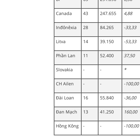
Canada
43
247.655
4,88
Inđônêxia
28
84.265
-33,33
Litva
14
39.150
-53,33
Phần Lan
11
52.400
37,50
Slovakia
-
-
*
CH Ailen
-
-
-100,00
Đài Loan
16
55.840
-36,00
Đan Mạch
13
41.250
160,00
Hồng Kông
-
-
-100,00