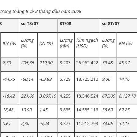
 trong tháng 8 và 8 tháng đầu năm 2008
8
so T8/07
8T/08
so 8T/07
Lượng
Lượng
Kim ngạch
Lượng
KN (%)
KN (%)
KN (%)
(%)
(tấn)
(USD)
(%)
7,30
205,35
219,30
8.203
26.962.422
39,48
45,07
-44,75
-60,14
-63,89
5.729
18.725.210
9,06
14,16
-18,42
221,60
3.097,15
4.255
18.346.524
675,05
8.127,18
18,48
10,90
1,45
3.835
14.585.116
38,60
62,25
0,67
2,30
-9,44
3.377
11.212.793
34,06
32,15