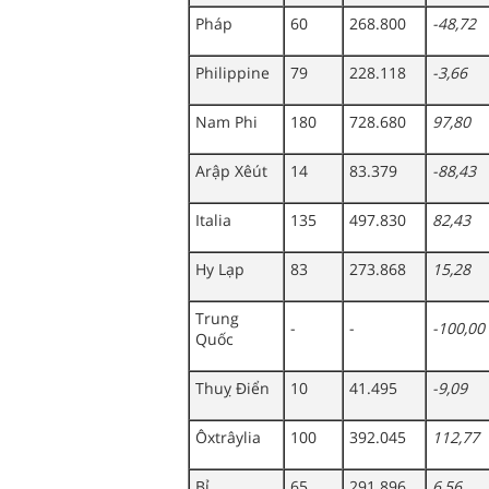
Pháp
60
268.800
-48,72
Philippine
79
228.118
-3,66
Nam Phi
180
728.680
97,80
Arập Xêút
14
83.379
-88,43
Italia
135
497.830
82,43
Hy Lạp
83
273.868
15,28
Trung
-
-
-100,00
Quốc
Thuỵ Điển
10
41.495
-9,09
Ôxtrâylia
100
392.045
112,77
Bỉ
65
291.896
6,56