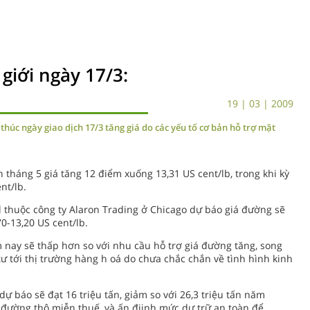
giới ngày 17/3:
19 | 03 | 2009
 thúc ngày giao dịch 17/3 tăng giá do các yếu tố cơ bản hỗ trợ mặt
tháng 5 giá tăng 12 điểm xuống 13,31 US cent/lb, trong khi kỳ
nt/lb.
thuộc công ty Alaron Trading ở Chicago dự báo giá đường sẽ
0-13,20 US cent/lb.
 nay sẽ thấp hơn so với nhu cầu hỗ trợ giá đường tăng, song
ư tới thị trường hàng h oá do chưa chắc chắn về tình hình kinh
 báo sẽ đạt 16 triệu tấn, giảm so với 26,3 triệu tấn năm
đường thô miễn thuế, và ấn điịnh mức dự trữ an toàn để