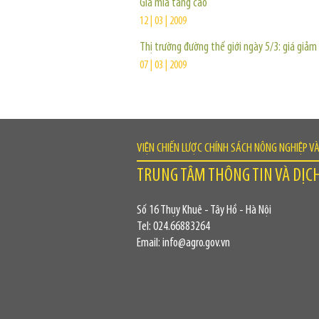
Giá mía tăng cao
12 | 03 | 2009
Thị trường đường thế giới ngày 5/3: giá giảm
07 | 03 | 2009
VIỆN CHIẾN LƯỢC CHÍNH SÁCH NÔNG NGHIỆP V
TRUNG TÂM THÔNG TIN VÀ DỊC
Số 16 Thụy Khuê - Tây Hồ - Hà Nội
Tel: 024.66883264
Email: info@agro.gov.vn