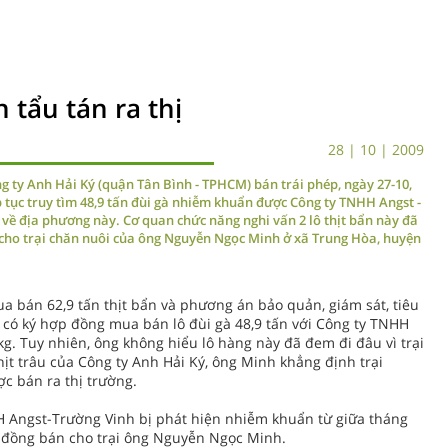
 tẩu tán ra thị
28 | 10 | 2009
g ty Anh Hải Ký (quận Tân Bình - TPHCM) bán trái phép, ngày 27-10,
p tục truy tìm 48,9 tấn đùi gà nhiễm khuẩn được Công ty TNHH Angst -
về địa phương này. Cơ quan chức năng nghi vấn 2 lô thịt bẩn này đã
 cho trại chăn nuôi của ông Nguyễn Ngọc Minh ở xã Trung Hòa, huyện
a bán 62,9 tấn thịt bẩn và phương án bảo quản, giám sát, tiêu
i có ký hợp đồng mua bán lô đùi gà 48,9 tấn với Công ty TNHH
kg. Tuy nhiên, ông không hiểu lô hàng này đã đem đi đâu vì trại
hịt trâu của Công ty Anh Hải Ký, ông Minh khẳng định trại
c bán ra thị trường.
H Angst-Trường Vinh bị phát hiện nhiễm khuẩn từ giữa tháng
p đồng bán cho trại ông Nguyễn Ngọc Minh.