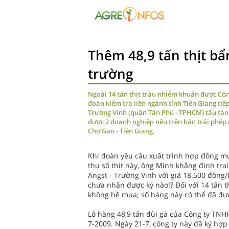
Thêm 48,9 tấn thịt bẩn
trường
Ngoài 14 tấn thịt trâu nhiễm khuẩn được Côn
đoàn kiểm tra liên ngành tỉnh Tiền Giang tiế
Trường Vinh (quận Tân Phú - TPHCM) tẩu tán 
được 2 doanh nghiệp nêu trên bán trái phép
Chợ Gạo - Tiền Giang.
Khi đoàn yêu cầu xuất trình hợp đồng mu
thụ số thịt này, ông Minh khẳng định trạ
Angst - Trường Vinh với giá 18.500 đồng/
chưa nhận được ký nào!? Đối với 14 tấn t
không hề mua; số hàng này có thể đã đượ
Lô hàng 48,9 tấn đùi gà của Công ty TNH
7-2009. Ngày 21-7, công ty này đã ký hợ