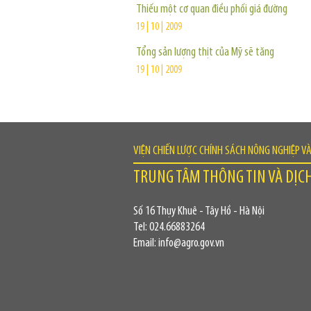
Thiếu một cơ quan điều phối giá đường
19 | 10 | 2009
Tổng sản lượng thịt của Mỹ sẽ tăng
19 | 10 | 2009
VIỆN CHIẾN LƯỢC CHÍNH SÁCH NÔNG NGHIỆP V
TRUNG TÂM THÔNG TIN VÀ DỊC
Số 16 Thụy Khuê - Tây Hồ - Hà Nội
Tel: 024.66883264
Email: info@agro.gov.vn