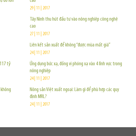
ự do lớn
cao
29 | 11 | 2017
Tây Ninh thu hút đầu tư vào nông nghiệp công nghệ
cao
27 | 11 | 2017
Liên kết sản xuất để không “được mùa mất giá”
24 | 11 | 2017
117 tỷ
Ứng dụng bức xạ, đồng vị phóng xạ vào 4 lĩnh vực trong
nông nghiệp
24 | 11 | 2017
ì không
Nông sản Việt xuất ngoại: Làm gì để phù hợp các quy
định MRL?
24 | 11 | 2017