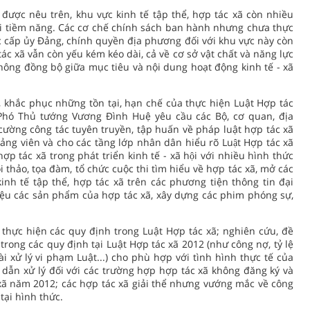
được nêu trên, khu vực kinh tế tập thể, hợp tác xã còn nhiều
ới tiềm năng. Các cơ chế chính sách ban hành nhưng chưa thực
c cấp ủy Đảng, chính quyền địa phương đối với khu vực này còn
ác xã vẫn còn yếu kém kéo dài, cả về cơ sở vật chất và năng lực
không đồng bộ giữa mục tiêu và nội dung hoạt động kinh tế - xã
 khắc phục những tồn tại, hạn chế của thực hiện Luật Hợp tác
Phó Thủ tướng Vương Đình Huệ yêu cầu các Bộ, cơ quan, địa
ường công tác tuyên truyền, tập huấn về pháp luật hợp tác xã
ng viên và cho các tầng lớp nhân dân hiểu rõ Luật Hợp tác xã
c hợp tác xã trong phát triển kinh tế - xã hội với nhiều hình thức
 thảo, tọa đàm, tổ chức cuộc thi tìm hiểu về hợp tác xã, mở các
nh tế tập thể, hợp tác xã trên các phương tiện thông tin đại
thiệu các sản phẩm của hợp tác xã, xây dựng các phim phóng sự,
c thực hiện các quy định trong Luật Hợp tác xã; nghiên cứu, đề
rong các quy định tại Luật Hợp tác xã 2012 (như công nợ, tỷ lệ
ài xử lý vi phạm Luật...) cho phù hợp với tình hình thực tế của
g dẫn xử lý đối với các trường hợp hợp tác xã không đăng ký và
 xã năm 2012; các hợp tác xã giải thể nhưng vướng mắc về công
tại hình thức.