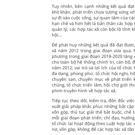
Tuy nhiên, bên cạnh những kết quả đạt 
khó khăn, phát triển chưa tương xứng v
sự đi vào cuộc sống, sự quan tâm của cá
hạn chế và hơn hết là bản thân các hợp t
quản lý; các hợp tác xã còn bộc lộ tính 
hội...
Để phát huy những kết quả đã đạt được,
xã năm 2012 trong giai đoạn vừa qua, 
phương trong giai đoạn 2018-2020 tăng c
cho toàn bộ hệ thống chính trị, cán bộ, đả
năm 2012; vai trò và lợi ích của tổ chứ
đa dạng, phong phú: tổ chức hội nghị, hội
chuyên san, chuyên mục về phát triển ki
chúng, tổ chức triển lãm, hội chợ giới 
phim truyền hình về hợp tác xã.
Tiếp tục theo dõi, kiểm tra, đôn đốc việ
xuất giải pháp khắc phục những bất cập t
vốn góp, thủ tục giải thể bắt buộc, chế t
mỗi giai đoạn phát triển; chỉ đạo, hướn
tổ chức lại hoạt động theo Luật hợp tác
nợ, vốn góp, không để các hợp tác xã tồn 